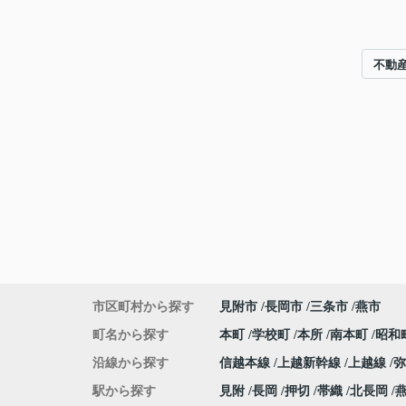
不動
市区町村から探す
見附市
長岡市
三条市
燕市
町名から探す
本町
学校町
本所
南本町
昭和
沿線から探す
信越本線
上越新幹線
上越線
駅から探す
見附
長岡
押切
帯織
北長岡