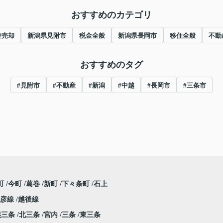
おすすめのカテゴリ
産売却
新潟県見附市
税金全般
新潟県長岡市
移住全般
不動
おすすめのタグ
#見附市
#不動産
#新潟
#中越
#長岡市
#三条市
町
今町
葛巻
新町
下々条町
石上
弥彦線
越後線
燕三条
北三条
宮内
三条
東三条