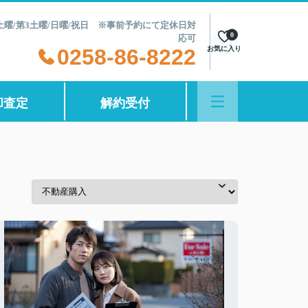
第2土曜/第3土曜/日曜/祝日 ※事前予約にて定休日対
0
応可
0258-86-8222
お気に入り
却査定
解約受付