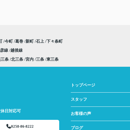
町
今町
葛巻
新町
石上
下々条町
弥彦線
越後線
燕三条
北三条
宮内
三条
東三条
トップページ
スタッフ
定休日対応可
お客様の声
0258-86-8222
ブログ