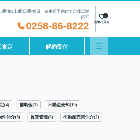
第2土曜/第3土曜/日曜/祝日 ※事前予約にて定休日対
0
応可
0258-86-8222
お気に入り
却査定
解約受付
(4)
補助金(1)
不動産売却(19)
件仲介(8)
賃貸管理(6)
不動産売買仲介(2)