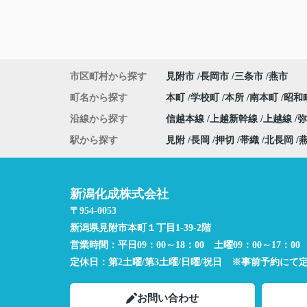
市区町村から探す
見附市
長岡市
三条市
燕市
町名から探す
本町
学校町
本所
南本町
昭和
沿線から探す
信越本線
上越新幹線
上越線
駅から探す
見附
長岡
押切
帯織
北長岡
新潟化成株式会社
〒954-0053
新潟県見附市本町１丁目1-39-2階
営業時間：
平日09：00～18：00 土曜09：00～17：00
定休日：
第2土曜/第3土曜/日曜/祝日 ※事前予約にて
お問い合わせ