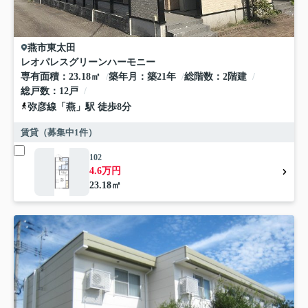
燕市
東太田
レオパレスグリーンハーモニー
専有面積
23.18㎡
築年月
築21年
総階数
2階建
総戸数
12戸
弥彦線
「
燕
」駅 徒歩8分
賃貸（募集中
1
件）
102
4.6万円
23.18㎡