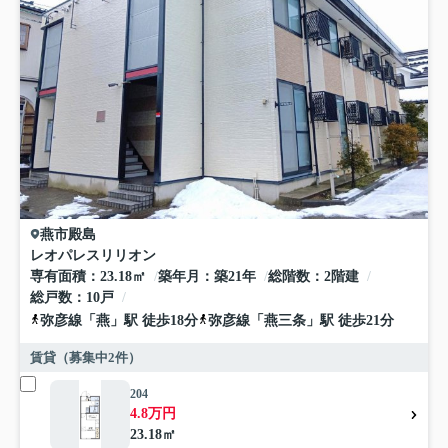
燕市
殿島
レオパレスリリオン
専有面積
23.18㎡
築年月
築21年
総階数
2階建
総戸数
10戸
弥彦線
「
燕
」駅 徒歩18分
弥彦線
「
燕三条
」駅 徒歩21分
賃貸（募集中
2
件）
204
4.8万円
23.18㎡