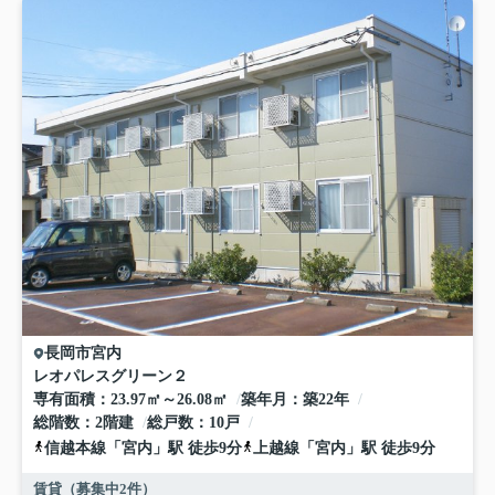
長岡市
宮内
レオパレスグリーン２
専有面積
23.97㎡～26.08㎡
築年月
築22年
総階数
2階建
総戸数
10戸
信越本線
「
宮内
」駅 徒歩9分
上越線
「
宮内
」駅 徒歩9分
賃貸（募集中
2
件）