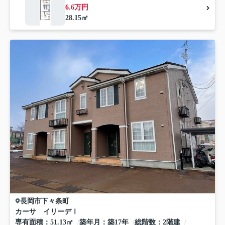
6.6万円
28.15㎡
長岡市
下々条町
カーサ イリーデⅠ
専有面積
51.13㎡
築年月
築17年
総階数
2階建