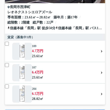
長岡市
西津町
レオネクストシエロアズール
専有面積
23.61㎡～28.02㎡
築年月
築17年
総階数
2階建
総戸数
22戸
信越本線
「
長岡
」駅 徒歩50分
信越本線
「
長岡
」駅 バス19分 「三ツ郷屋」 停歩3分
賃貸（募集中
3
件）
109
4.7万円
23.61㎡
107
6.4万円
23.61㎡
204
6.5万円
28.02㎡