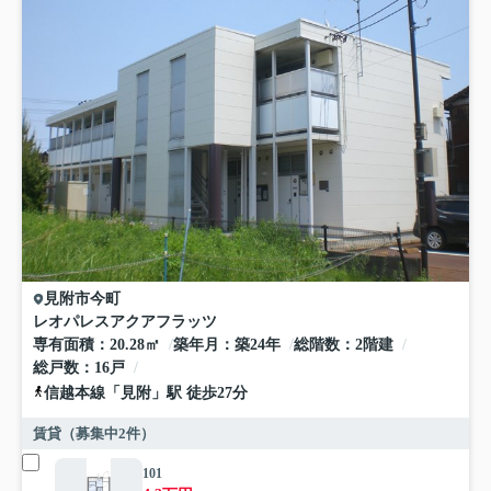
見附市
今町
レオパレスアクアフラッツ
専有面積
20.28㎡
築年月
築24年
総階数
2階建
総戸数
16戸
信越本線
「
見附
」駅 徒歩27分
賃貸（募集中
2
件）
101