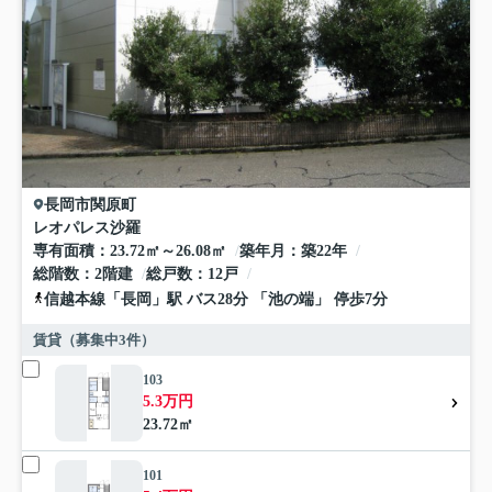
長岡市
関原町
レオパレス沙羅
専有面積
23.72㎡～26.08㎡
築年月
築22年
総階数
2階建
総戸数
12戸
信越本線
「
長岡
」駅 バス28分 「池の端」 停歩7分
賃貸（募集中
3
件）
103
5.3万円
23.72㎡
101