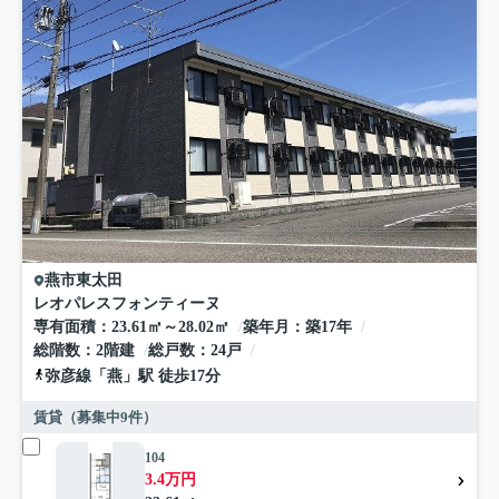
燕市
東太田
レオパレスフォンティーヌ
専有面積
23.61㎡～28.02㎡
築年月
築17年
総階数
2階建
総戸数
24戸
弥彦線
「
燕
」駅 徒歩17分
賃貸（募集中
9
件）
104
3.4万円