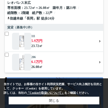
レオパレス末広
専有面積
23.72㎡～26.08㎡
築年月
築21年
総階数
2階建
総戸数
22戸
信越本線
「
長岡
」駅 徒歩24分
賃貸（募集中
2
件）
111
5.9万円
23.72㎡
206
6.1万円
26.08㎡
当サイトでは、お客様の当サイト利用状況把握、サービス向上検討を目的と
して、クッキー（Cookie）を使用しています。
詳しくは、当社の
「Cookieの取扱いについて」
をご確認ください。
閉じる