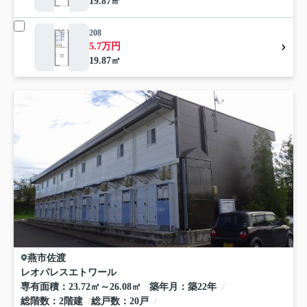
19.87㎡
208
5.7万円
19.87㎡
燕市
佐渡
レオパレスエトワール
専有面積
23.72㎡～26.08㎡
築年月
築22年
総階数
2階建
総戸数
20戸