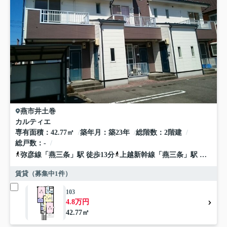
燕市
井土巻
カルティエ
専有面積
42.77㎡
築年月
築23年
総階数
2階建
総戸数
-
弥彦線
「
燕三条
」駅 徒歩13分
上越新幹線
「
燕三条
」駅 徒歩17分
賃貸（募集中
1
件）
103
4.8万円
42.77㎡