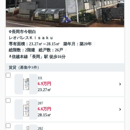
長岡市
今朝白
レオパレスＫｉｓａｋｕ
専有面積
23.27㎡～28.15㎡
築年月
築20年
総階数
2階建
総戸数
26戸
信越本線
「
長岡
」駅 徒歩16分
賃貸（募集中
3
件）
111
6.9万円
23.27㎡
207
6.6万円
28.15㎡
202