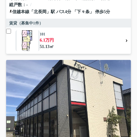
総戸数
-
信越本線
「
北長岡
」駅 バス4分 「下々条」 停歩5分
賃貸（募集中
1
件）
101
6.1万円
51.13㎡