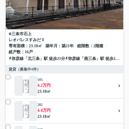
三条市
石上
レオパレスすみだⅡ
専有面積
23.18㎡
築年月
築21年
総階数
2階建
総戸数
16戸
弥彦線
「
北三条
」駅 徒歩21分
弥彦線
「
燕三条
」駅 徒歩24分
賃貸（募集中
4
件）
105
4.2万円
23.18㎡
202
4.4万円
23.18㎡