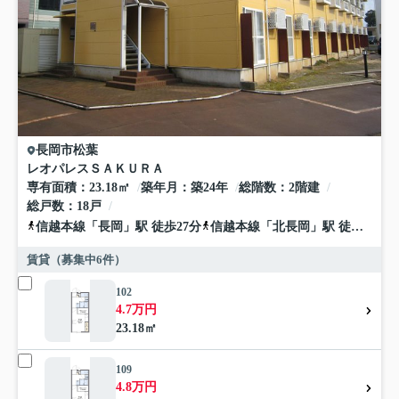
長岡市
松葉
レオパレスＳＡＫＵＲＡ
専有面積
23.18㎡
築年月
築24年
総階数
2階建
総戸数
18戸
信越本線
「
長岡
」駅 徒歩27分
信越本線
「
北長岡
」駅 徒歩22分
賃貸（募集中
6
件）
102
4.7万円
23.18㎡
109
4.8万円