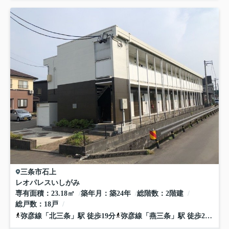
三条市
石上
レオパレスいしがみ
専有面積
23.18㎡
築年月
築24年
総階数
2階建
総戸数
18戸
弥彦線
「
北三条
」駅 徒歩19分
弥彦線
「
燕三条
」駅 徒歩23分