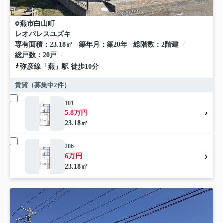
燕市
白山町
レオパレスユズキ
専有面積
23.18㎡
築年月
築20年
総階数
2階建
総戸数
20戸
弥彦線
「
燕
」駅 徒歩10分
賃貸（募集中
2
件）
101
5.8万円
23.18㎡
206
6万円
23.18㎡