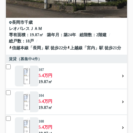
長岡市
千歳
レオパレスＪＡＭ
専有面積
19.87㎡
築年月
築24年
総階数
2階建
総戸数
18戸
信越本線
「
長岡
」駅 徒歩22分
上越線
「
宮内
」駅 徒歩21分
賃貸（募集中
4
件）
107
5.4万円
19.87㎡
104
5.4万円
19.87㎡
108
5.4万円