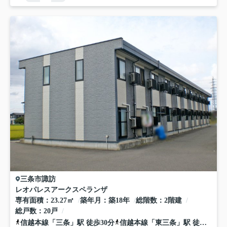
三条市
諏訪
レオパレスアークスペランザ
専有面積
23.27㎡
築年月
築18年
総階数
2階建
総戸数
20戸
信越本線
「
三条
」駅 徒歩30分
信越本線
「
東三条
」駅 徒歩30分