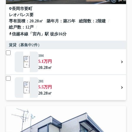
長岡市
要町
レオパレス要
専有面積
20.28㎡
築年月
築25年
総階数
2階建
総戸数
12戸
信越本線
「
宮内
」駅 徒歩16分
賃貸（募集中
2
件）
104
5.1万円
20.28㎡
201
5.5万円
20.28㎡