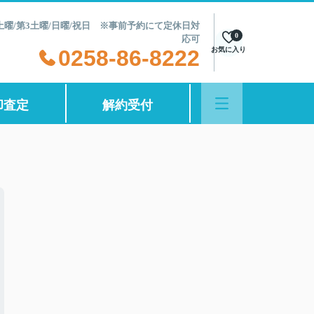
第2土曜/第3土曜/日曜/祝日 ※事前予約にて定休日対
0
応可
0258-86-8222
お気に入り
却査定
解約受付