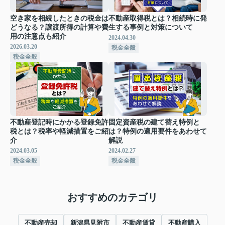
空き家を相続したときの税金は
不動産取得税とは？相続時に発
どうなる？譲渡所得の計算や費
生する事例と対策について
用の注意点も紹介
2024.04.30
2026.03.20
税金全般
税金全般
不動産登記時にかかる登録免許
固定資産税の建て替え特例と
税とは？税率や軽減措置をご紹
は？特例の適用要件をあわせて
介
解説
2024.03.05
2024.02.27
税金全般
税金全般
おすすめのカテゴリ
不動産売却
新潟県見附市
不動産賃貸
不動産購入