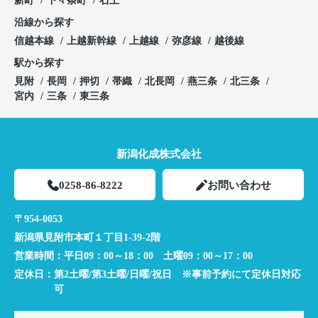
新町
下々条町
石上
沿線から探す
信越本線
上越新幹線
上越線
弥彦線
越後線
駅から探す
見附
長岡
押切
帯織
北長岡
燕三条
北三条
宮内
三条
東三条
新潟化成株式会社
0258-86-8222
お問い合わせ
〒954-0053
新潟県見附市本町１丁目1-39-2階
営業時間：
平日09：00～18：00 土曜09：00～17：00
定休日：
第2土曜/第3土曜/日曜/祝日 ※事前予約にて定休日対応
可