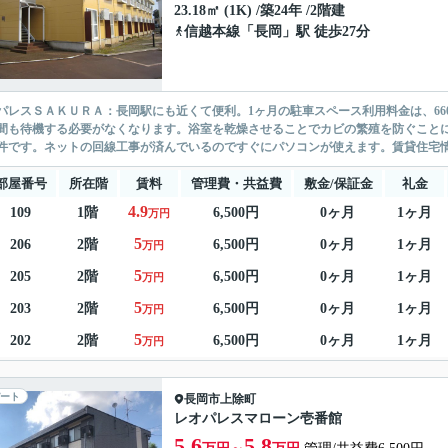
23.18㎡ (1K) /築24年 /2階建
信越本線
「
長岡
」駅 徒歩27分
パレスＳＡＫＵＲＡ：長岡駅にも近くて便利。1ヶ月の駐車スペース利用料金は、66
間も待機する必要がなくなります。浴室を乾燥させることでカビの繁殖を防ぐこと
件です。ネットの回線工事が済んでいるのですぐにパソコンが使えます。賃貸住宅情報
部屋番号
所在階
賃料
管理費・共益費
敷金/保証金
礼金
4.9
109
1階
6,500円
0ヶ月
1ヶ月
万円
5
206
2階
6,500円
0ヶ月
1ヶ月
万円
5
205
2階
6,500円
0ヶ月
1ヶ月
万円
5
203
2階
6,500円
0ヶ月
1ヶ月
万円
5
202
2階
6,500円
0ヶ月
1ヶ月
万円
ート
長岡市
上除町
レオパレスマローン壱番館
5.6
5.8