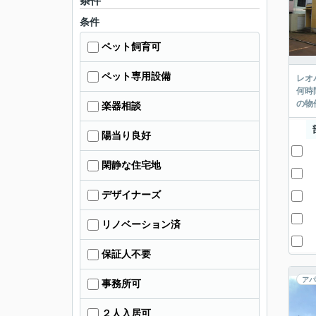
条件
条件
ペット飼育可
ペット専用設備
レオ
何時
の物
楽器相談
陽当り良好
閑静な住宅地
デザイナーズ
リノベーション済
保証人不要
アパ
事務所可
２人入居可