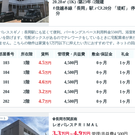
20.28㎡ (1K) /築23年 /2階建
信越本線
「
長岡
」駅 バス20分 「堤町」 停
分
パレススギノ：長岡駅にも近くて便利。パーキングスペース利用料金5500円。浴
いを防げます。宅配ボックスがあるのでテレワークをしているときに宅配業者が来
ません。こちらの物件は家賃を5万円以下に抑えたい方におすすめです。ネットの回線
部屋番号
所在階
賃料
管理費・共益費
敷金/保証金
礼金
4.5
103
1階
4,500円
0ヶ月
1ヶ月
万円
4.5
104
1階
4,500円
0ヶ月
1ヶ月
万円
4.6
101
1階
4,500円
0ヶ月
1ヶ月
万円
3.2
204
2階
4,500円
0ヶ月
1ヶ月
万円
4.7
202
2階
4,500円
0ヶ月
1ヶ月
万円
ート
長岡市
関原南
レオパレスＰＲＩＭＡＬ
3.3
4.9
万円～
万円
管理/共益費4,500円