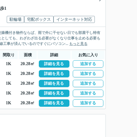
歩1
駐輪場
宅配ボックス
インターネット対応
室乾燥機付き物件ならば、雨で外に干せない日でも部屋干し特有
たとしても、わざわざ出る必要がなくなり仕事を止める必要も
工事が済んでいるのですぐにパソコン...
もっと見る
間取り
面積
詳細
お気に入り
1K
20.28㎡
詳細を見る
追加する
1K
20.28㎡
詳細を見る
追加する
1K
20.28㎡
詳細を見る
追加する
1K
20.28㎡
詳細を見る
追加する
1K
20.28㎡
詳細を見る
追加する