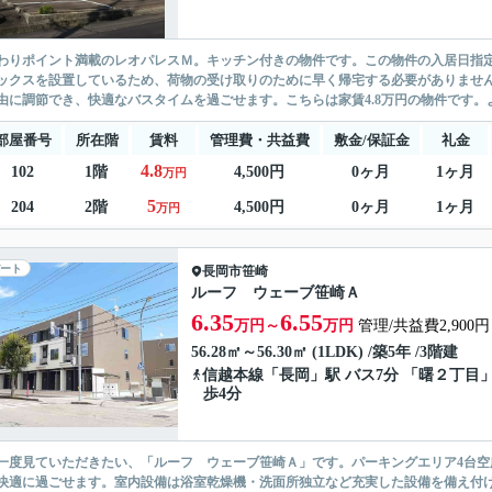
わりポイント満載のレオパレスＭ。キッチン付きの物件です。この物件の入居日指定は
ックスを設置しているため、荷物の受け取りのために早く帰宅する必要がありませ
由に調節でき、快適なバスタイムを過ごせます。こちらは家賃4.8万円の物件です。よ
部屋番号
所在階
賃料
管理費・共益費
敷金/保証金
礼金
4.8
102
1階
4,500円
0ヶ月
1ヶ月
万円
5
204
2階
4,500円
0ヶ月
1ヶ月
万円
ート
長岡市
笹崎
ルーフ ウェーブ笹崎Ａ
6.35
6.55
万円～
万円
管理/共益費2,900円
56.28㎡～56.30㎡ (1LDK) /築5年 /3階建
信越本線
「
長岡
」駅 バス7分 「曙２丁目」
歩4分
一度見ていただきたい、「ルーフ ウェーブ笹崎Ａ」です。パーキングエリア4台
快適に過ごせます。室内設備は浴室乾燥機・洗面所独立など充実した設備を備え付