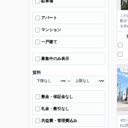
駐車場
こだ
アパート
配ボ
を自
マンション
一戸建て
募集中のみ表示
アパ
賃料
～
敷金・保証金なし
礼金・敷引なし
ぜひ
共益費・管理費込み
れば