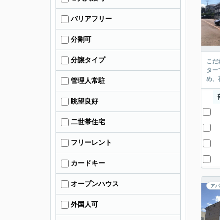
バリアフリー
分割可
分譲タイプ
こだ
ター
め、
管理人常駐
眺望良好
二世帯住宅
フリーレント
カードキー
オープンハウス
アパ
外国人可