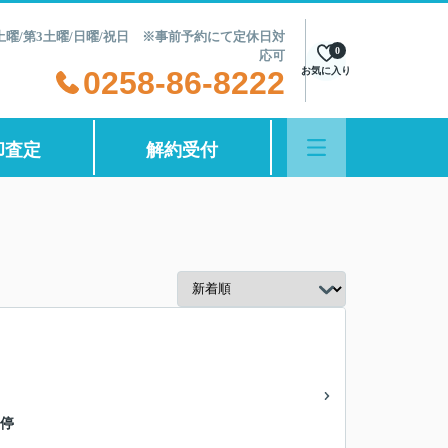
第2土曜/第3土曜/日曜/祝日 ※事前予約にて定休日対
0
応可
0258-86-8222
お気に入り
却査定
解約受付
 停