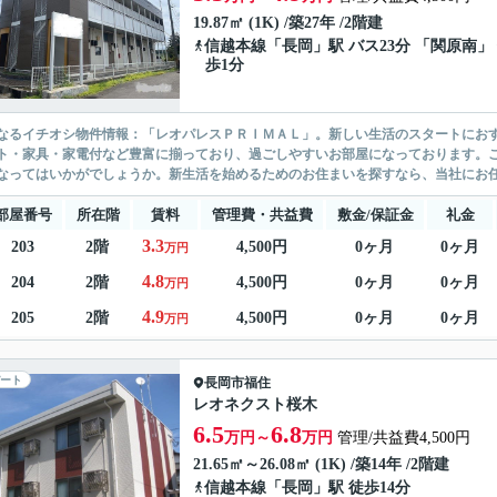
19.87㎡ (1K) /築27年 /2階建
信越本線
「
長岡
」駅 バス23分 「関原南」
歩1分
なるイチオシ物件情報：「レオパレスＰＲＩＭＡＬ」。新しい生活のスタートにお
ト・家具・家電付など豊富に揃っており、過ごしやすいお部屋になっております。こ
なってはいかがでしょうか。新生活を始めるためのお住まいを探すなら、当社にお任せ
部屋番号
所在階
賃料
管理費・共益費
敷金/保証金
礼金
3.3
203
2階
4,500円
0ヶ月
0ヶ月
万円
4.8
204
2階
4,500円
0ヶ月
0ヶ月
万円
4.9
205
2階
4,500円
0ヶ月
0ヶ月
万円
ート
長岡市
福住
レオネクスト桜木
6.5
6.8
万円～
万円
管理/共益費4,500円
21.65㎡～26.08㎡ (1K) /築14年 /2階建
信越本線
「
長岡
」駅 徒歩14分