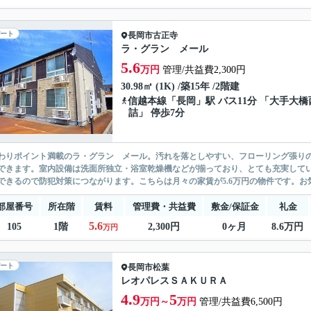
ート
長岡市
古正寺
ラ・グラン メール
5.6
万円
管理/共益費2,300円
30.98㎡ (1K) /築15年 /2階建
信越本線
「
長岡
」駅 バス11分 「大手大橋
詰」 停歩7分
わりポイント満載のラ・グラン メール。汚れを落としやすい、フローリング張りの
できます。室内設備は洗面所独立・浴室乾燥機などが揃っており、とても充実してい
できるので防犯対策につながります。こちらは月々の家賃が5.6万円の物件です。お気
部屋番号
所在階
賃料
管理費・共益費
敷金/保証金
礼金
5.6
105
1階
2,300円
0ヶ月
8.6万円
万円
ート
長岡市
松葉
レオパレスＳＡＫＵＲＡ
4.9
5
万円～
万円
管理/共益費6,500円