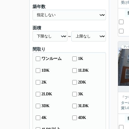
受け
築年数
面積
～
アパ
間取り
ワンルーム
1K
1DK
1LDK
2K
2DK
2LDK
3K
「フ
ター
3DK
3LDK
賃5
4K
4DK