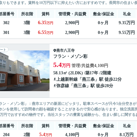
取りもできます。賃料を10万円以下に抑えたい方におすすめです。長岡市の住まい探
部屋番号
所在階
賃料
管理費・共益費
敷金/保証金
礼金
6.35
302
3階
2,900円
0ヶ月
9.35万円
万円
6.55
301
3階
2,900円
0ヶ月
9.55万円
万円
ート
燕市
八王寺
フラン・メゾン彩
5.4
万円
管理/共益費4,100円
58.13㎡ (2LDK) /築17年 /2階建
上越新幹線
「
燕三条
」駅 徒歩22分
弥彦線
「
燕三条
」駅 徒歩28分
ラン・メゾン彩」：燕市エリアの新居にピッタリ。駐車スペースが只今5台分空きが
ホンを使用して訪問者の顔を確認することがきるので安心感があります。独立洗面
.4万円でおすすめの物件です。当社スタッフの豊富な経験から、住まい探しに関するお
部屋番号
所在階
賃料
管理費・共益費
敷金/保証金
礼金
5.4
204
2階
4,100円
0ヶ月
8.1万円
万円