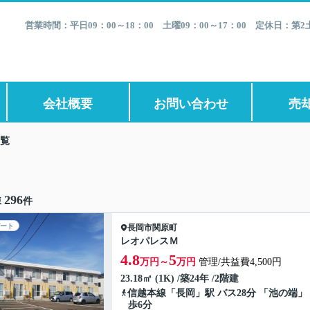
営業時間：平日09：00～18：00 土曜09：00～17：00 定休日：
会社概要
お問い合わせ
売
覧
296
棟
件
ート
長岡市
関原町
レオパレスＭ
4.8
5
万円～
万円
管理/共益費4,500円
23.18㎡ (1K) /築24年 /2階建
信越本線
「
長岡
」駅 バス28分 「池の端」
歩6分