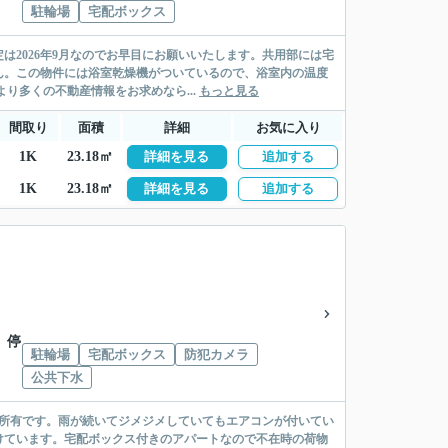
駐輪場
宅配ボックス
2026年9月なのでお早目にお願いいたします。共用部には宅
ん。この物件には浴室乾燥機がついているので、浴室内の温度
り多くの不動産情報をお求めなら...
もっと見る
間取り
面積
詳細
お気に入り
1K
23.18㎡
詳細を見る
追加する
1K
23.18㎡
詳細を見る
追加する
 停
駐輪場
宅配ボックス
防犯カメラ
公共下水
空所有です。雨が続いてジメジメしていてもエアコンが付いてい
けています。宅配ボックス付きのアパートなので不在時の荷物