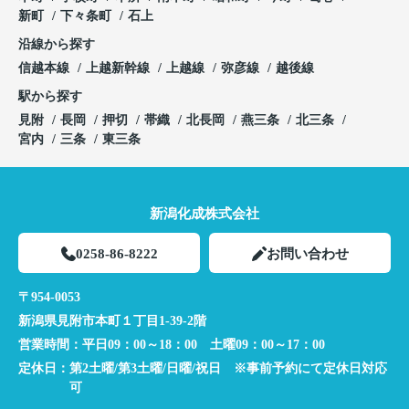
新町
下々条町
石上
沿線から探す
信越本線
上越新幹線
上越線
弥彦線
越後線
駅から探す
見附
長岡
押切
帯織
北長岡
燕三条
北三条
宮内
三条
東三条
新潟化成株式会社
0258-86-8222
お問い合わせ
〒954-0053
新潟県見附市本町１丁目1-39-2階
営業時間：
平日09：00～18：00 土曜09：00～17：00
定休日：
第2土曜/第3土曜/日曜/祝日 ※事前予約にて定休日対応
可