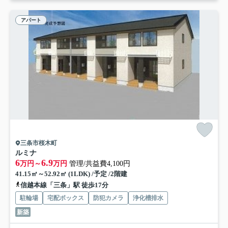
アパート
三条市桜木町
ルミナ
6
6.9
万円～
万円
管理/共益費4,100円
41.15㎡～52.92㎡ (1LDK) /予定 /2階建
信越本線「三条」駅 徒歩17分
駐輪場
宅配ボックス
防犯カメラ
浄化槽排水
新築