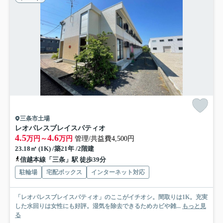
三条市土場
レオパレスブレイスパティオ
4.5
4.6
万円～
万円
管理/共益費4,500円
23.18㎡ (1K) /築21年 /2階建
信越本線「三条」駅 徒歩39分
駐輪場
宅配ボックス
インターネット対応
「レオパレスブレイスパティオ」のここがイチオシ。間取りは1K。充実
した水回りは女性にも好評。湿気を除去できるためカビや雑...
もっと見
る