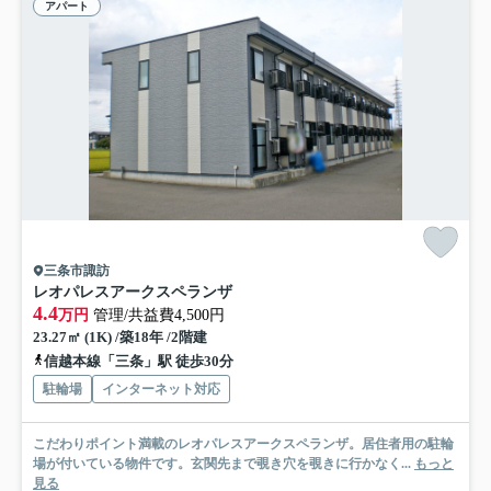
アパート
三条市諏訪
レオパレスアークスペランザ
4.4
万円
管理/共益費4,500円
23.27㎡ (1K) /築18年 /2階建
信越本線「三条」駅 徒歩30分
駐輪場
インターネット対応
こだわりポイント満載のレオパレスアークスペランザ。居住者用の駐輪
場が付いている物件です。玄関先まで覗き穴を覗きに行かなく...
もっと
見る