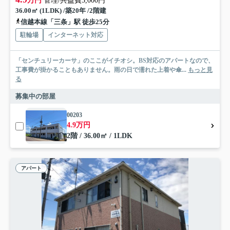
万円
管理/共益費3,000円
36.00㎡ (1LDK) /築20年 /2階建
信越本線「三条」駅 徒歩25分
駐輪場
インターネット対応
「センチュリーカーサ」のここがイチオシ。BS対応のアパートなので、
工事費が掛かることもありません。雨の日で濡れた上着や傘...
もっと見
る
募集中の部屋
00203
4.9万円
2階 / 36.00㎡ / 1LDK
アパート