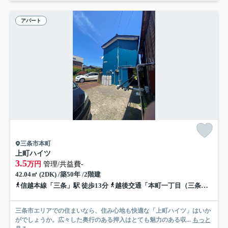
アパート
三条市本町
上町ハイツ
3.5
万円
管理/共益費-
42.04㎡ (2DK) /築50年 /2階建
信越本線「三条」駅 徒歩13分
越後交通「本町一丁目（三条市）」バス停下車 徒歩1分
三条市エリアでの住まいなら、住み心地も快適な「上町ハイツ」はいか
がでしょうか。広々した奥行のある押入はとても魅力のある収...
もっと