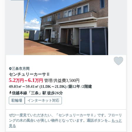
三条市月岡
センチュリーカーサⅡ
5.2
6.1
万円～
万円
管理/共益費3,500円
49.03㎡～59.41㎡ (1LDK～2LDK) /築12年 /2階建
信越本線「三条」駅 徒歩26分
駐輪場
インターネット対応
ぜひ一度見ていただきたい、「センチュリーカーサⅡ」です。フローリ
ングの木の風合いが美しい物件となっています。通話ボタンを...
もっと
見る