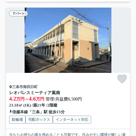
アパート
三条市南四日町
レオパレスミーティア嵐南
4.2
4.6
万円～
万円
管理/共益費6,500円
23.18㎡ (1K) /築21年 /2階建
信越本線「三条」駅 徒歩15分
駐輪場
宅配ボックス
インターネット対応
今ならお持ちの車を停めることも可能です。住みやすい環境が嬉しい賃