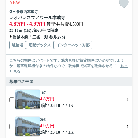
NEW
三条市西本成寺
レオパレスマノワール本成寺
4.8
4.9
万円～
万円
管理/共益費4,500円
23.18㎡ (1K) /築23年 /2階建
信越本線「三条」駅 徒歩27分
駐輪場
宅配ボックス
インターネット対応
こちらの物件はアパートです。魅力も多い賃貸物件はいかがでしょう
か。浴室乾燥機付きの物件なので、乾燥機で浴室を乾燥させるこ...
もっ
と見る
募集中の部屋
107
4.8万円
1階 / 23.18㎡ / 1K
206
4.9万円
2階 / 23.18㎡ / 1K