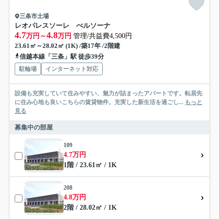
三条市土場
レオパレスソーレ ぺルソーナ
4.7
4.8
万円～
万円
管理/共益費4,500円
23.61㎡～28.02㎡ (1K) /築17年 /2階建
信越本線「三条」駅 徒歩39分
駐輪場
インターネット対応
設備も充実していて住みやすい、魅力が詰まったアパートです。転居先
に住み心地も良いこちらの賃貸物件。充実した新生活を過ごし...
もっと
見る
募集中の部屋
109
4.7万円
1階 / 23.61㎡ / 1K
208
4.8万円
2階 / 28.02㎡ / 1K