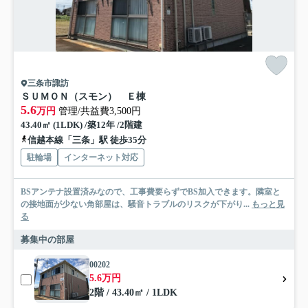
三条市諏訪
ＳＵＭＯＮ（スモン） Ｅ棟
5.6
万円
管理/共益費3,500円
43.40㎡ (1LDK) /築12年 /2階建
信越本線「三条」駅 徒歩35分
駐輪場
インターネット対応
BSアンテナ設置済みなので、工事費要らずでBS加入できます。隣室と
の接地面が少ない角部屋は、騒音トラブルのリスクが下がり...
もっと見
る
募集中の部屋
00202
5.6万円
2階 / 43.40㎡ / 1LDK