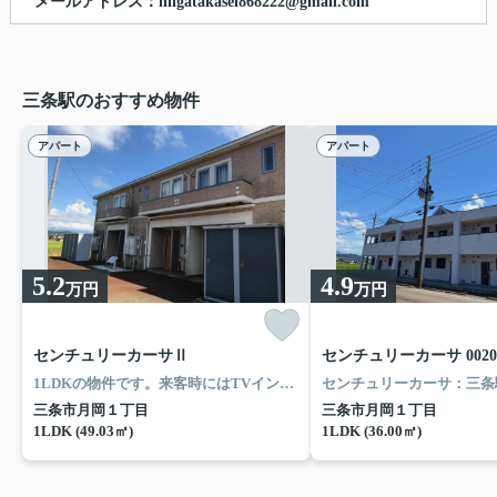
メールアドレス：niigatakasei868222@gmail.com
三条駅のおすすめ物件
アパート
アパート
5.2
4.9
万円
万円
センチュリーカーサⅡ
センチュリーカーサ 0020
1LDKの物件です。来客時にはTVインターホンを使用して訪問者の顔を確認することができます。収納は床下収納・トランクルームなどが備え付けられているので、衣類や日用品の収納に重宝します。こちらは1ヶ月の家賃が5.2万円のお部屋です。ネット回線がある物件です。長年、地元で地域の住まいをご提供してきた新潟化成株式会社は、三条前の不動産情報を豊富に取り揃え、お待ちしております。
三条市月岡１丁目
三条市月岡１丁目
1LDK (49.03㎡)
1LDK (36.00㎡)