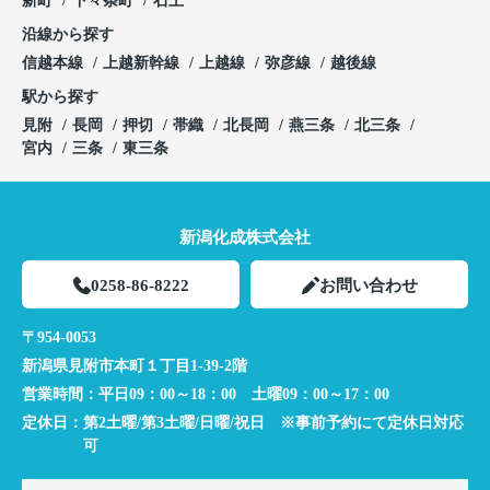
新町
下々条町
石上
沿線から探す
信越本線
上越新幹線
上越線
弥彦線
越後線
駅から探す
見附
長岡
押切
帯織
北長岡
燕三条
北三条
宮内
三条
東三条
新潟化成株式会社
0258-86-8222
お問い合わせ
〒954-0053
新潟県見附市本町１丁目1-39-2階
営業時間：
平日09：00～18：00 土曜09：00～17：00
定休日：
第2土曜/第3土曜/日曜/祝日 ※事前予約にて定休日対応
可