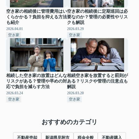
空き家の相続後に管理費用はい
空き家の相続後に定期巡回は必
くらかかる？負担を抑える方法
要なのか？管理の必要性やリス
も紹介
クも解説
2026.04.01
2026.03.29
空き家
空き家
相続した空き家の放置はどんな
相続空き家を放置すると罰則が
リスクがある？管理や早めの対
ある？リスクや管理の注意点も
応で負担を減らす方法
解説
2026.03.24
2026.03.20
空き家
空き家
おすすめのカテゴリ
不動産売却
新潟県見附市
税金全般
不動産購入