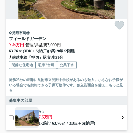
見附市葛巻
フィールドガーデン
7.5
万円
管理/共益費3,000円
63.76㎡ (3DK＋S(納戸)) /築19年 /2階建
信越本線「押切」駅 徒歩51分
閑静な住宅地
駐車2台可
公共下水
徒歩25分の距離に見附市立見附中学校があるのも魅力。小さなお子様が
いる場合でも契約できる子供可物件です。独立洗面台を備え...
もっと見
る
募集中の部屋
A-5
7.5万円
1-2階 / 63.76㎡ / 3DK＋S(納戸)