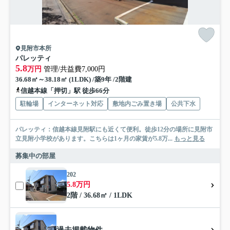
見附市本所
パレッティ
5.8
万円
管理/共益費7,000円
36.68㎡～38.18㎡ (1LDK) /築9年 /2階建
信越本線「押切」駅 徒歩66分
駐輪場
インターネット対応
敷地内ごみ置き場
公共下水
パレッティ：信越本線見附駅にも近くて便利。徒歩12分の場所に見附市
立見附小学校があります。こちらは1ヶ月の家賃が5.8万...
もっと見る
募集中の部屋
202
5.8万円
2階 / 36.68㎡ / 1LDK