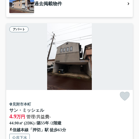
過去掲載物件
アパート
見附市本町
サン・ミッシェル
4.9
万円
管理/共益費-
44.90㎡ (2DK) /築55年 /2階建
信越本線「押切」駅 徒歩63分
公共下水