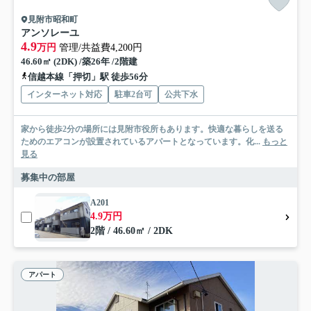
見附市昭和町
アンソレーユ
4.9
万円
管理/共益費4,200円
46.60㎡ (2DK) /築26年 /2階建
信越本線「押切」駅 徒歩56分
インターネット対応
駐車2台可
公共下水
家から徒歩2分の場所には見附市役所もあります。快適な暮らしを送る
ためのエアコンが設置されているアパートとなっています。化...
もっと
見る
募集中の部屋
A201
4.9万円
2階 / 46.60㎡ / 2DK
アパート