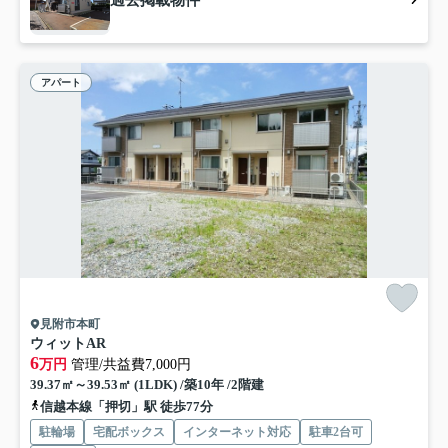
過去掲載物件
アパート
見附市本町
ウィットAR
6
万円
管理/共益費7,000円
39.37㎡～39.53㎡ (1LDK) /築10年 /2階建
信越本線「押切」駅 徒歩77分
駐輪場
宅配ボックス
インターネット対応
駐車2台可