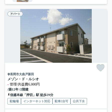
アパート
長岡市大曲戸新田
メゾン・ド・ルシオ
-
管理/共益費6,000円
/築12年 /2階建
信越本線「押切」駅 徒歩29分
駐輪場
インターネット対応
駐車2台可
公共下水