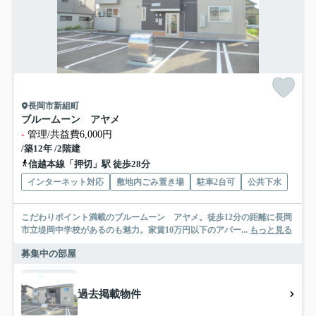
長岡市新組町
ブルームーン アヤメ
-
管理/共益費6,000円
/築12年 /2階建
信越本線「押切」駅 徒歩28分
インターネット対応
敷地内ごみ置き場
駐車2台可
公共下水
こだわりポイント満載のブルームーン アヤメ。徒歩12分の距離に長岡
市立堤岡中学校があるのも魅力。家賃10万円以下のアパー...
もっと見る
募集中の部屋
過去掲載物件