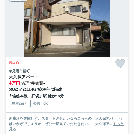
NEW
見附市新町
大久保アパート
4
万円
管理/共益費-
59.62㎡ (2LDK) /築50年 /2階建
信越本線「押切」駅 徒歩58分
駐車2台可
公共下水
新生活を失敗せず、スタートさせたいならこちらの「大久保アパート」
はいかがでしょうか。ぜひ一度見ていただきたい、「大久保ア...
もっと
見る