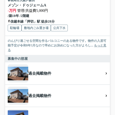
長岡市大曲戸新田
メゾン・ドゥジェームA
-万円
管理/共益費5,000円
/築18年 /2階建
信越本線「押切」駅 徒歩28分
駐輪場
敷地内ごみ置き場
公共下水
のんびり過ごせる空間を作るバルコニーのある物件です。物件の入居可
能予定が令和8年3月なので早めにお決めになった方がよろし...
もっと見
る
募集中の部屋
過去掲載物件
過去掲載物件