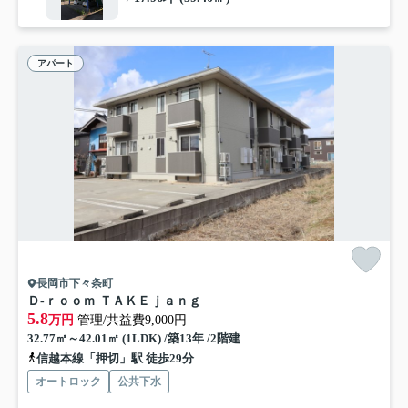
アパート
長岡市下々条町
Ｄ-ｒｏｏｍ ＴＡＫＥｊａｎｇ
5.8
万円
管理/共益費9,000円
32.77㎡～42.01㎡ (1LDK) /築13年 /2階建
信越本線「押切」駅 徒歩29分
オートロック
公共下水