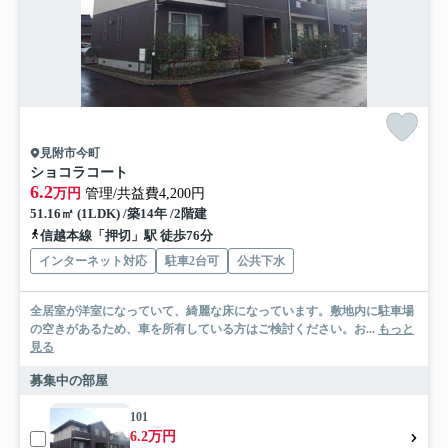
見附市今町
ショコラコート
6.2
万円
管理/共益費4,200円
51.16㎡ (1LDK) /築14年 /2階建
信越本線「押切」駅 徒歩76分
インターネット対応
駐車2台可
公共下水
全居室が洋室になっていて、綺麗な床になっています。敷地内に駐車場
の空きがあるため、車を所有している方はご検討ください。お...
もっと
見る
募集中の部屋
101
6.2万円