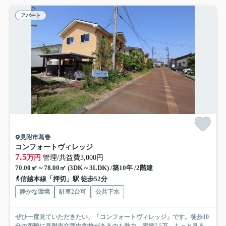
アパート
見附市葛巻
コンフォートヴィレッジ
7.5
万円
管理/共益費3,000円
70.00㎡～78.00㎡ (3DK～3LDK) /築10年 /2階建
信越本線「押切」駅 徒歩52分
静かな環境
駐車2台可
公共下水
ぜひ一度見ていただきたい、「コンフォートヴィレッジ」です。徒歩10