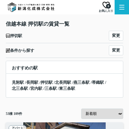
0
お気に入り
信越本線 押切駅の賃貸一覧
変更
押切駅
変更
条件から探す
おすすめの駅
見附駅
/
長岡駅
/
押切駅
/
北長岡駅
/
燕三条駅
/
帯織駅
/
北三条駅
/
宮内駅
/
三条駅
/
東三条駅
53
棟
109
件
アパート