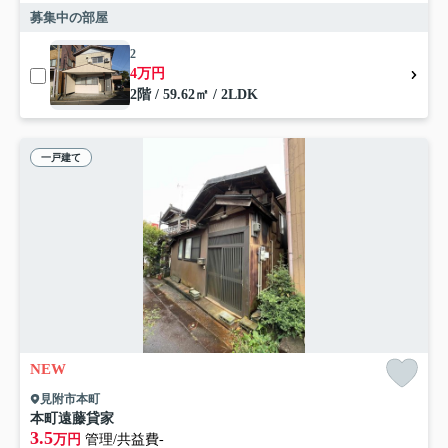
募集中の部屋
2
4万円
2階 / 59.62㎡ / 2LDK
一戸建て
NEW
見附市本町
本町遠藤貸家
3.5
万円
管理/共益費-