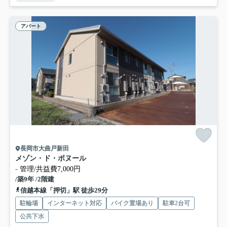
アパート
長岡市大曲戸新田
メゾン・ド・ボヌール
-
管理/共益費7,000円
/築9年 /2階建
信越本線「押切」駅 徒歩29分
駐輪場
インターネット対応
バイク置場あり
駐車2台可
公共下水