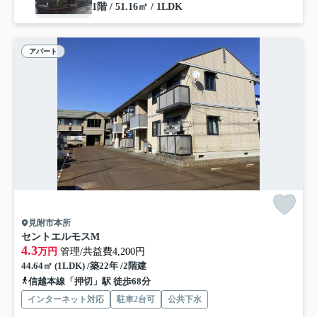
1階 / 51.16㎡ / 1LDK
アパート
見附市本所
セントエルモスM
4.3
万円
管理/共益費4,200円
44.64㎡ (1LDK) /築22年 /2階建
信越本線「押切」駅 徒歩68分
インターネット対応
駐車2台可
公共下水