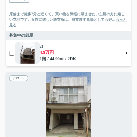
原信まで徒歩7分と近くて、買い物を気軽に済ませたい主婦の方に嬉し
い立地です。女性に嬉しい脱衣所は、身支度する場としても好...
もっと
見る
募集中の部屋
21
4.9万円
1階 / 44.90㎡ / 2DK
アパート