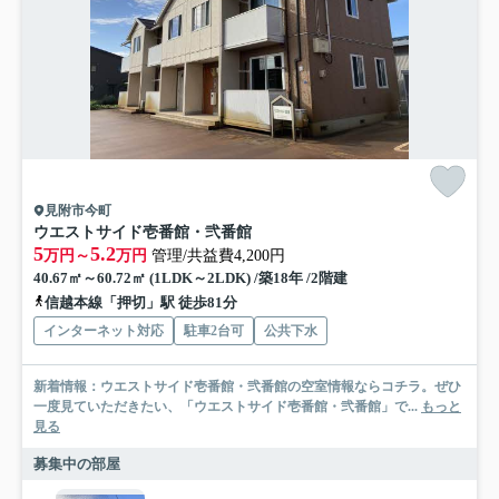
見附市今町
ウエストサイド壱番館・弐番館
5
5.2
万円～
万円
管理/共益費4,200円
40.67㎡～60.72㎡ (1LDK～2LDK) /築18年 /2階建
信越本線「押切」駅 徒歩81分
インターネット対応
駐車2台可
公共下水
新着情報：ウエストサイド壱番館・弐番館の空室情報ならコチラ。ぜひ
一度見ていただきたい、「ウエストサイド壱番館・弐番館」で...
もっと
見る
募集中の部屋