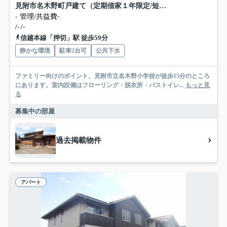
見附市名木野町戸建て（定期借家１年限定/短期解約金無）
-
管理/共益費-
/- /-
信越本線「押切」駅 徒歩59分
静かな環境
駐車2台可
公共下水
ファミリー向けのポイント、見附市立名木野小学校が徒歩15分のところ
にあります。室内設備はフローリング・脱衣所・バストイレ...
もっと見
る
募集中の部屋
過去掲載物件
アパート