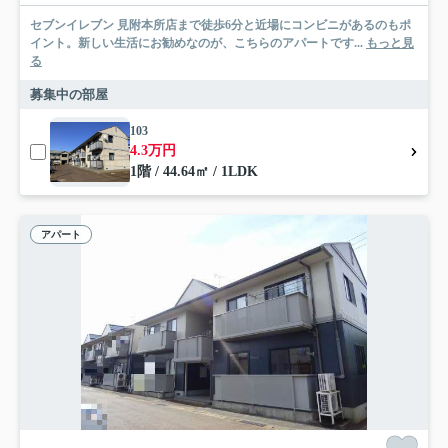
セブンイレブン 見附本所店まで徒歩6分と近場にコンビニがあるのもポ
イント。新しい生活にお勧めなのが、こちらのアパートです...
もっと見
る
募集中の部屋
103
4.3万円
1階 / 44.64㎡ / 1LDK
アパート