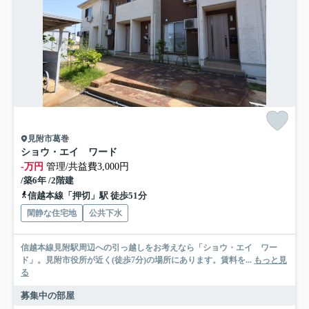
見附市葛巻
ショウ・エイ ワード
-万円
管理/共益費3,000円
/築6年 /2階建
信越本線「押切」駅 徒歩51分
閑静な住宅地
公共下水
信越本線見附駅周辺への引っ越しをお考えなら「ショウ・エイ ワー
ド」。見附市役所が近く(徒歩7分)の場所にあります。賃料を...
もっと見
る
募集中の部屋