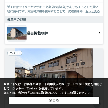
近くにはデイリーヤマザキ 中之島店(徒歩6分)がありちょっとした買い
物に便利です。浴室乾燥機を使用することで、洗濯物を浴...
もっと見る
募集中の部屋
過去掲載物件
アパート
当サイトでは、お客様の当サイト利用状況把握、サービス向上検討を目的と
して、クッキー（Cookie）を使用しています。
詳しくは、当社の
「Cookieの取扱いについて」
をご確認ください。
閉じる