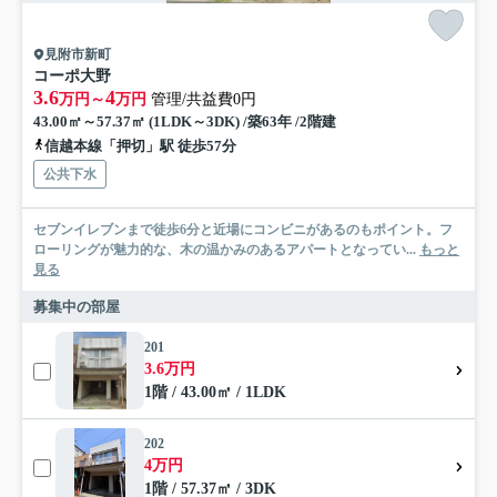
見附市新町
コーポ大野
3.6
4
万円～
万円
管理/共益費0円
43.00㎡～57.37㎡ (1LDK～3DK) /築63年 /2階建
信越本線「押切」駅 徒歩57分
公共下水
セブンイレブンまで徒歩6分と近場にコンビニがあるのもポイント。フ
ローリングが魅力的な、木の温かみのあるアパートとなってい...
もっと
見る
募集中の部屋
201
3.6万円
1階 / 43.00㎡ / 1LDK
202
4万円
1階 / 57.37㎡ / 3DK