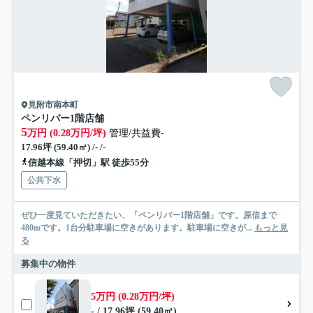
見附市南本町
ペンリバー1階店舗
5
万円 (0.28万円/坪)
管理/共益費-
17.96坪 (59.40㎡) /- /-
信越本線「押切」駅 徒歩55分
公共下水
ぜひ一度見ていただきたい、「ペンリバー1階店舗」です。原信まで
480mです。1台分駐車場に空きがあります。駐車場に空きが...
もっと見
る
募集中の物件
5万円 (0.28万円/坪)
- / 17.96坪 (59.40㎡)