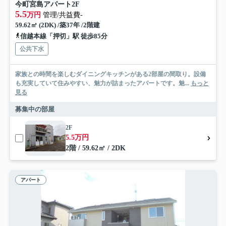
今町宮島アパート2F
5.5
万円
管理/共益費-
59.62㎡ (2DK) /築37年 /2階建
信越本線「押切」駅 徒歩85分
公共下水
家族との時間を楽しむダイニングキッチンがある2部屋の間取り。設備
も充実していて住みやすい、魅力が詰まったアパートです。魅...
もっと
見る
募集中の部屋
2F
5.5万円
2階 / 59.62㎡ / 2DK
アパート