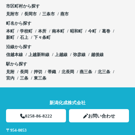
市区町村から探す
見附市
長岡市
三条市
燕市
町名から探す
本町
学校町
本所
南本町
昭和町
今町
葛巻
新町
石上
下々条町
沿線から探す
信越本線
上越新幹線
上越線
弥彦線
越後線
駅から探す
見附
長岡
押切
帯織
北長岡
燕三条
北三条
宮内
三条
東三条
新潟化成株式会社
0258-86-8222
お問い合わせ
〒954-0053