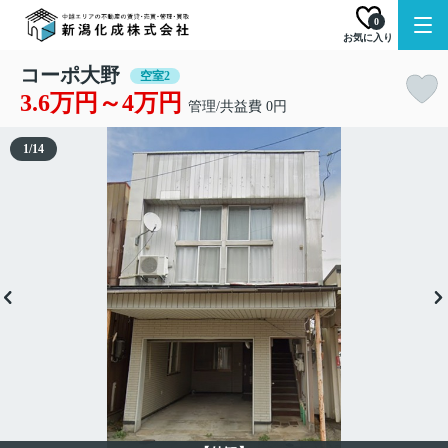
0
お気に入り
コーポ大野
空室2
3.6万円～4万円
管理/共益費 0円
1
/
14