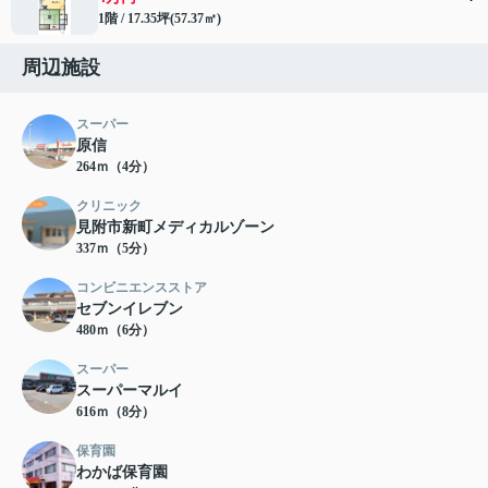
1階 / 17.35坪(57.37㎡)
周辺施設
スーパー
原信
264ｍ（4分）
クリニック
見附市新町メディカルゾーン
337ｍ（5分）
コンビニエンスストア
セブンイレブン
480ｍ（6分）
スーパー
スーパーマルイ
616ｍ（8分）
保育園
わかば保育園