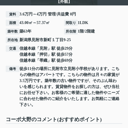
【外観】
3.6万円～4万円 管理/共益費 0円
賃料
43.00㎡～57.37㎡
1LDK
面積
間取り
築63年
1階/2階建
築年数
所在階
新潟県
見附市
新町
１丁目9-25
所在地
信越本線
「
見附
」駅 徒歩29分
交通
信越本線
「
押切
」駅 徒歩57分
信越本線
「
帯織
」駅 徒歩69分
徒歩11分の場所に見附市立見附小学校があります。こち
備考
らの物件はアパートです。こちらの物件は月々の家賃が
3.5万円です。築年数の古い物件ですが、そのぶん味わ
いを感じられます。賃貸物件をお探しの方は、ぜひ当社
にお任せ下さい。お客様のご希望に適した物件やニーズ
に合わせた物件のご紹介をいたします。お気軽にご連絡
下さい。
コーポ大野のコメント(おすすめポイント)