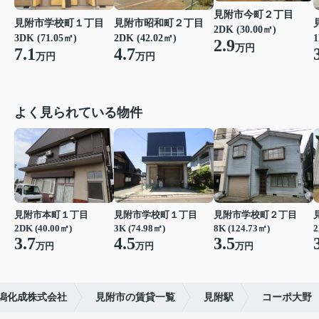
見附市今町２丁目
見附市学校町１丁目
見附市昭和町２丁目
2DK (30.00㎡)
3DK (71.05㎡)
2DK (42.02㎡)
1
2.9
万円
7.1
4.7
万円
万円
よく見られている物件
見附市本町１丁目
見附市学校町１丁目
見附市学校町２丁目
2DK (40.00㎡)
3K (74.98㎡)
8K (124.73㎡)
2
3.7
4.5
3.5
万円
万円
万円
潟化成株式会社
見附市の賃貸一覧
見附駅
コーポ大野