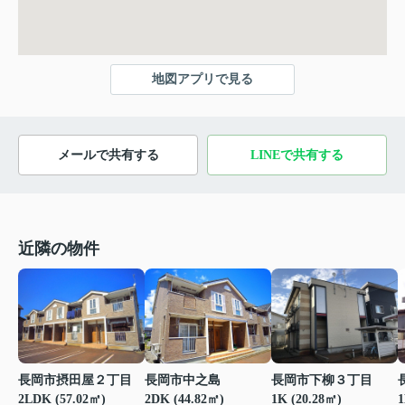
地図アプリで見る
メールで共有する
LINEで共有する
近隣の物件
長岡市摂田屋２丁目
長岡市中之島
長岡市下柳３丁目
1
2LDK (57.02㎡)
2DK (44.82㎡)
1K (20.28㎡)