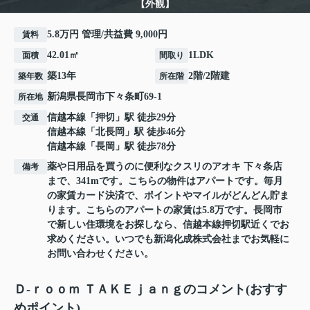
【外観】
5.8万円 管理/共益費 9,000円
賃料
42.01㎡
1LDK
面積
間取り
築13年
2階/2階建
築年数
所在階
新潟県
長岡市
下々条町
69-1
所在地
信越本線
「
押切
」駅 徒歩29分
交通
信越本線
「
北長岡
」駅 徒歩46分
信越本線
「
長岡
」駅 徒歩78分
薬や日用品を買うのに便利なクスリのアオキ 下々条店
備考
まで、341mです。こちらの物件はアパートです。毎月
の家賃カード決済で、ポイントやマイルがどんどん貯ま
ります。こちらのアパートの家賃は5.8万です。長岡市
で新しい住環境をお探しなら、信越本線押切駅近くでお
求めください。いつでも新潟化成株式会社までお気軽に
お問い合わせください。
Ｄ-ｒｏｏｍ ＴＡＫＥｊａｎｇのコメント(おすす
めポイント)