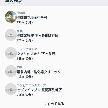
周辺施設
中学校
長岡市立堤岡中学校
198ｍ（3分）
警察
長岡警察署 下々条町駐在所
275ｍ（4分）
ドラッグストア
クスリのアオキ 下々条店
341ｍ（5分）
内科
黒条内科・消化器クリニック
414ｍ（6分）
コンビニエンスストア
セブンイレブン 長岡高見町店
513ｍ（7分）
すべて見る