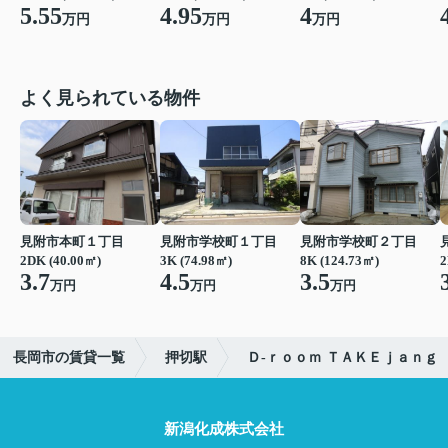
5.55
4.95
4
万円
万円
万円
よく見られている物件
見附市本町１丁目
見附市学校町１丁目
見附市学校町２丁目
2DK (40.00㎡)
3K (74.98㎡)
8K (124.73㎡)
2
3.7
4.5
3.5
万円
万円
万円
長岡市の賃貸一覧
押切駅
Ｄ-ｒｏｏｍ ＴＡＫＥｊａｎｇ
新潟化成株式会社