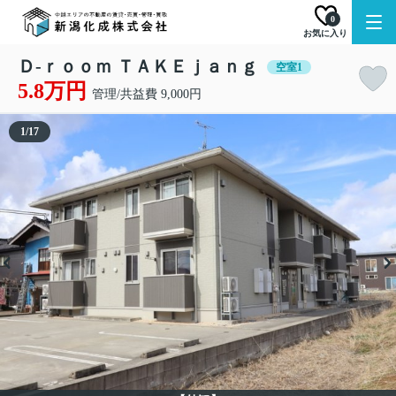
0
お気に入り
Ｄ-ｒｏｏｍ ＴＡＫＥｊａｎｇ
空室1
5.8万円
管理/共益費 9,000円
1
/
17