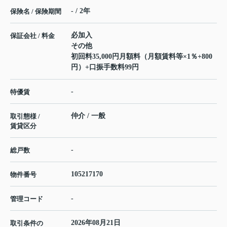
- / 2年
保険名 / 保険期間
必加入
保証会社 / 料金
その他
初回料35,000円月額料（月額賃料等×1％+800
円）+口振手数料99円
-
特優賃
仲介 / 一般
取引態様 /
賃貸区分
-
総戸数
105217170
物件番号
-
管理コード
2026年08月21日
取引条件の