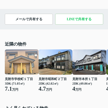
メールで共有する
LINEで共有する
近隣の物件
見附市学校町１丁目
見附市昭和町２丁目
見附市本所１丁目
3DK (71.05㎡)
2DK (42.02㎡)
2DK (49.06㎡)
1
7.1
4.7
4
万円
万円
万円