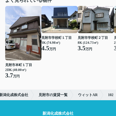
よく見られている物件
見附市学校町１丁目
見附市学校町２丁目
3K (74.98㎡)
8K (124.73㎡)
2
4.5
3.5
万円
万円
見附市本町１丁目
2DK (40.00㎡)
3.7
万円
新潟化成株式会社
見附市の賃貸一覧
ウィットAR
102
新潟化成株式会社