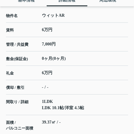
基本情報
詳細情報
周辺環境
ウィットAR
物件名
6万円
賃料
7,000円
管理 / 共益費
0ヶ月(0ヶ月)
敷金(保証金)
6万円
礼金
- / -
償却 / 敷引
1LDK
間取り / 詳細
LDK 10.1帖
/
洋室 4.5帖
39.37㎡ / -
面積 /
バルコニー面積