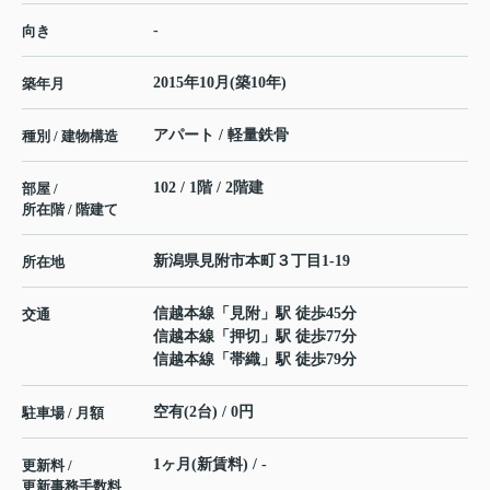
-
向き
2015年10月(築10年)
築年月
アパート / 軽量鉄骨
種別 / 建物構造
102 / 1階 / 2階建
部屋 /
所在階 / 階建て
新潟県
見附市
本町
３丁目1-19
所在地
信越本線
「
見附
」駅 徒歩45分
交通
信越本線
「
押切
」駅 徒歩77分
信越本線
「
帯織
」駅 徒歩79分
空有(2台) / 0円
駐車場 / 月額
1ヶ月(新賃料) / -
更新料 /
更新事務手数料