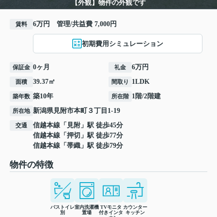
【外観】物件の外観です
6万円 管理/共益費 7,000円
賃料
初期費用シミュレーション
0ヶ月
6万円
保証金
礼金
39.37㎡
1LDK
面積
間取り
築10年
1階/2階建
築年数
所在階
新潟県
見附市
本町
３丁目1-19
所在地
信越本線
「
見附
」駅 徒歩45分
交通
信越本線
「
押切
」駅 徒歩77分
信越本線
「
帯織
」駅 徒歩79分
物件の特徴
バストイレ
室内洗濯機
TVモニタ
カウンター
別
置場
付きインタ
キッチン