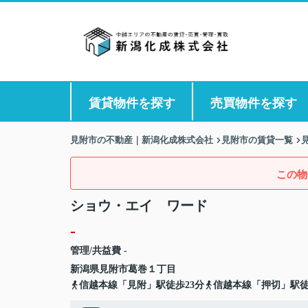
賃貸物件を探す
売買物件を探す
見附市の不動産｜新潟化成株式会社
見附市の賃貸一覧
この物
ショウ・エイ ワード
-
管理/共益費 -
新潟県
見附市
葛巻
１丁目
信越本線「見附」駅徒歩23分
信越本線「押切」駅徒