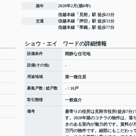
築年
2020年2月(築6年)
信越本線
「
見附
」駅 徒歩23分
交通
信越本線
「
押切
」駅 徒歩51分
信越本線
「
帯織
」駅 徒歩77分
ショウ・エイ ワードの詳細情報
設備条件
閑静な住宅地
設備(その他)
-
用途地域
第一種住居
募集戸数 / 総戸数
- / 10戸
取引態様
一般媒介
備考
最寄りの役所は見附市役所(徒歩7分)
す。2020年築のコチラの物件は、落
きのある室内が魅力的です。賃料が月7
万円の物件です。細部にもこだわっ