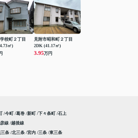
学校町２丁目
見附市昭和町２丁目
24.73㎡)
2DK (41.17㎡)
3.95
円
万円
町
今町
葛巻
新町
下々条町
石上
弥彦線
越後線
燕三条
北三条
宮内
三条
東三条