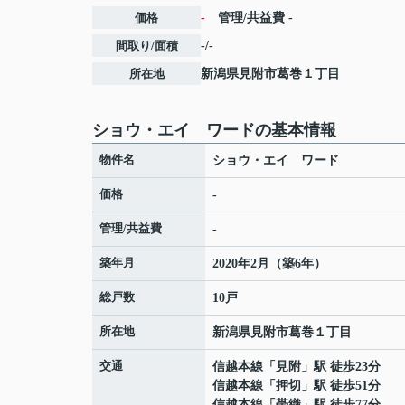
価格
-
管理/共益費
-
間取り/面積
-/-
所在地
新潟県
見附市
葛巻
１丁目
ショウ・エイ ワードの基本情報
物件名
ショウ・エイ ワード
価格
-
管理/共益費
-
築年月
2020年2月（築6年）
総戸数
10戸
所在地
新潟県
見附市
葛巻
１丁目
交通
信越本線
「
見附
」駅 徒歩23分
信越本線
「
押切
」駅 徒歩51分
信越本線
「
帯織
」駅 徒歩77分