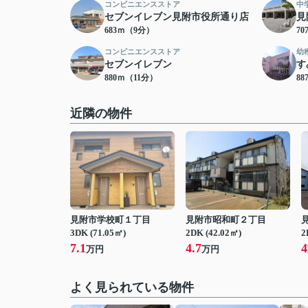
コンビニエンスストア
中
セブンイレブン見附市役所通り店
見
683ｍ（9分）
7
コンビニエンスストア
幼
セブンイレブン
す
880ｍ（11分）
8
近隣の物件
見附市学校町１丁目
見附市昭和町２丁目
3DK (71.05㎡)
2DK (42.02㎡)
2
7.1
4.7
4
万円
万円
よく見られている物件