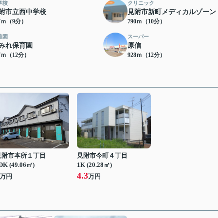
学校
クリニック
附市立西中学校
見附市新町メディカルゾーン
07ｍ（9分）
790ｍ（10分）
稚園
スーパー
みれ保育園
原信
87ｍ（12分）
928ｍ（12分）
見附市本所１丁目
見附市今町４丁目
DK (49.06㎡)
1K (20.28㎡)
4.3
万円
万円