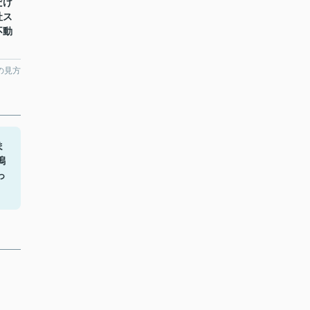
だけ
社ス
不動
の見方
ま
潟
っ