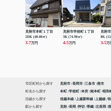
見附市本町１丁目
見附市学校町１丁目
見附市
2DK (40.00㎡)
3K (74.98㎡)
8K (1
3.7
4.5
3.5
万円
万円
万
市区町村から探す
見附市
長岡市
三条市
燕市
町名から探す
本町
学校町
本所
南本町
昭和
沿線から探す
信越本線
上越新幹線
上越線
駅から探す
見附
長岡
押切
帯織
北長岡