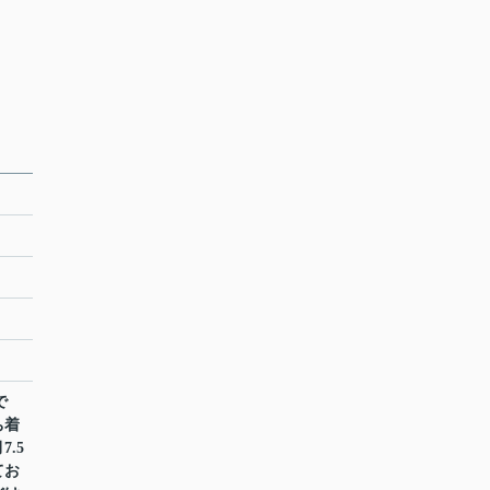
で
ち着
.5
てお