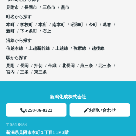
見附市
長岡市
三条市
燕市
町名から探す
本町
学校町
本所
南本町
昭和町
今町
葛巻
新町
下々条町
石上
沿線から探す
信越本線
上越新幹線
上越線
弥彦線
越後線
駅から探す
見附
長岡
押切
帯織
北長岡
燕三条
北三条
宮内
三条
東三条
新潟化成株式会社
0258-86-8222
お問い合わせ
〒954-0053
新潟県見附市本町１丁目1-39-2階