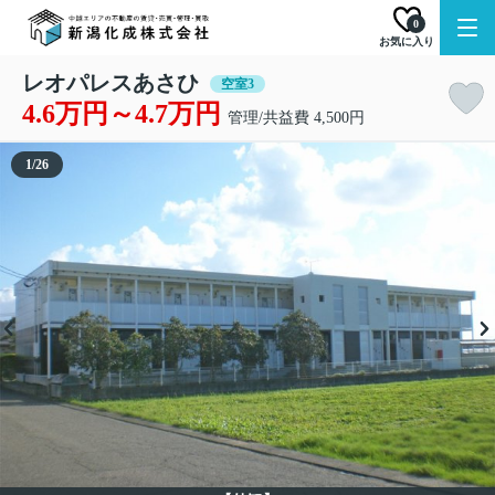
0
お気に入り
レオパレスあさひ
空室3
4.6万円～4.7万円
管理/共益費 4,500円
1
/
26