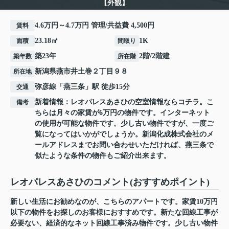
【外観】
4.6万円～4.7万円 管理/共益費 4,500円
賃料
23.18㎡
1K
面積
間取り
築23年
2階/2階建
築年数
所在階
新潟県
燕市
井土巻
２丁目９８
所在地
弥彦線
「
燕三条
」駅 徒歩15分
交通
新着情報：レオパレスあさひの空室情報ならコチラ。こ
備考
ちらは月々の家賃が6万円の物件です。インターネット
の使用が可能な物件です。少し古い物件ですが、一度ご
覧になってはいかがでしょうか。新潟化成株式会社のメ
ールアドレスまでお問い合わせいただければ、燕三条で
似たような条件の物件もご紹介出来ます。
レオパレスあさひのコメント(おすすめポイント)
新しい生活にお勧めなのが、こちらのアパートです。家賃10万円
以下の物件をお探しのお客様におすすめです。新たな回線工事が
必要ない、経済的なネット回線工事済み物件です。少し古い物件