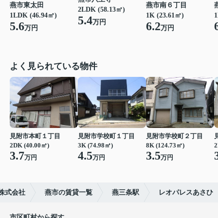
燕市東太田
燕市南６丁目
2LDK (58.13㎡)
1LDK (46.94㎡)
1K (23.61㎡)
1
5.4
万円
5.6
6.2
万円
万円
よく見られている物件
見附市本町１丁目
見附市学校町１丁目
見附市学校町２丁目
2DK (40.00㎡)
3K (74.98㎡)
8K (124.73㎡)
2
3.7
4.5
3.5
万円
万円
万円
株式会社
燕市の賃貸一覧
燕三条駅
レオパレスあさひ
市区町村から探す