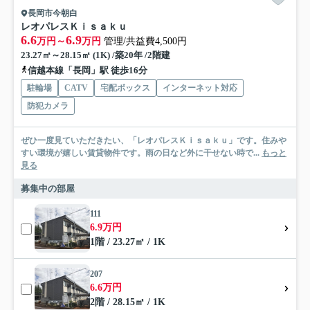
長岡市今朝白
レオパレスＫｉｓａｋｕ
6.6
6.9
万円～
万円
管理/共益費4,500円
23.27㎡～28.15㎡ (1K) /築20年 /2階建
信越本線「長岡」駅 徒歩16分
駐輪場
CATV
宅配ボックス
インターネット対応
防犯カメラ
ぜひ一度見ていただきたい、「レオパレスＫｉｓａｋｕ」です。住みや
すい環境が嬉しい賃貸物件です。雨の日など外に干せない時で...
もっと
見る
募集中の部屋
111
6.9万円
1階 / 23.27㎡ / 1K
207
6.6万円
2階 / 28.15㎡ / 1K