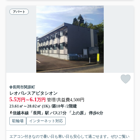
アパート
長岡市関原町
レオパレスアビタシオン
5.5
6.1
万円～
万円
管理/共益費4,500円
23.61㎡～28.02㎡ (1K) /築18年 /2階建
信越本線「長岡」駅 バス27分 「上の原」 停歩6分
駐輪場
インターネット対応
エアコン付きなので暑い日も寒い日も安心して過ごせます。ぜひご覧い