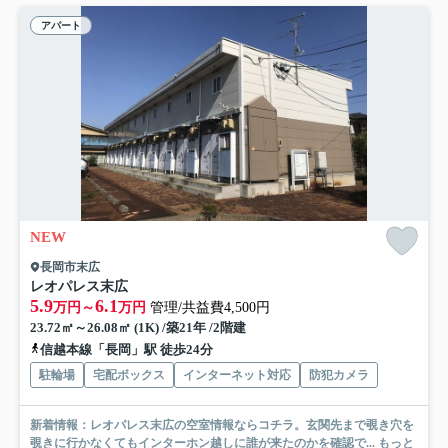
アパート
NEW
長岡市末広
レオパレス末広
5.9
6.1
万円～
万円
管理/共益費4,500円
23.72㎡～26.08㎡ (1K) /築21年 /2階建
信越本線「長岡」駅 徒歩24分
駐輪場
宅配ボックス
インターネット対応
防犯カメラ
新着情報：レオパレス末広の空室情報ならコチラ。玄関先まで覗き穴を
覗きに行かなくてもインターホン越しに誰が来たのかを確認で...
もっと