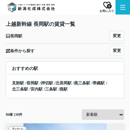
0
お気に入り
上越新幹線 長岡駅の賃貸一覧
変更
長岡駅
変更
条件から探す
おすすめの駅
見附駅
/
長岡駅
/
押切駅
/
北長岡駅
/
燕三条駅
/
帯織駅
/
北三条駅
/
宮内駅
/
三条駅
/
燕駅
86
棟
230
件
アパート