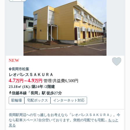
NEW
長岡市松葉
レオパレスＳＡＫＵＲＡ
4.7
4.9
万円～
万円
管理/共益費6,500円
23.18㎡ (1K) /築24年 /2階建
信越本線「長岡」駅 徒歩27分
駐輪場
宅配ボックス
インターネット対応
長岡駅周辺への引っ越しをお考えなら「レオパレスＳＡＫＵＲＡ」。今
なら駐車スペース7台分空いております。突然の宅配でも宅配...
もっと
見る