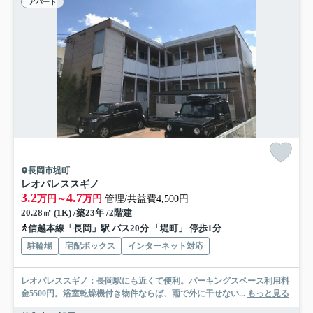
アパート
長岡市堤町
レオパレススギノ
3.2
4.7
万円～
万円
管理/共益費4,500円
20.28㎡ (1K) /築23年 /2階建
信越本線「長岡」駅 バス20分 「堤町」 停歩1分
駐輪場
宅配ボックス
インターネット対応
レオパレススギノ：長岡駅にも近くて便利。パーキングスペース利用料
金5500円。浴室乾燥機付き物件ならば、雨で外に干せない...
もっと見る