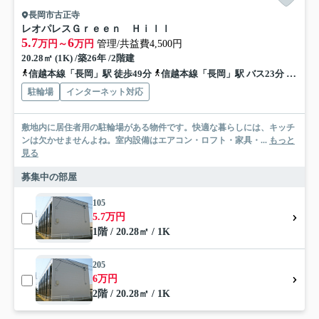
長岡市古正寺
レオパレスＧｒｅｅｎ Ｈｉｌｌ
5.7
6
万円～
万円
管理/共益費4,500円
20.28㎡ (1K) /築26年 /2階建
信越本線「長岡」駅 徒歩49分
信越本線「長岡」駅 バス23分 「上蓮潟」 停歩3分
駐輪場
インターネット対応
敷地内に居住者用の駐輪場がある物件です。快適な暮らしには、キッチ
ンは欠かせませんよね。室内設備はエアコン・ロフト・家具・...
もっと
見る
募集中の部屋
105
5.7万円
1階 / 20.28㎡ / 1K
205
6万円
2階 / 20.28㎡ / 1K