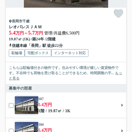
長岡市千歳
レオパレスＪＡＭ
5.4
5.7
万円～
万円
管理/共益費6,500円
19.87㎡ (1K) /築24年 /2階建
信越本線「長岡」駅 徒歩22分
駐輪場
宅配ボックス
インターネット対応
こちらは駐輪場付きの物件です。住みやすい環境が嬉しい賃貸物件で
す。不在時でも荷物を受け取ることができるため、時間調整の手...
もっ
と見る
募集中の部屋
107
5.4万円
1階 / 19.87㎡ / 1K
104
5.4万円