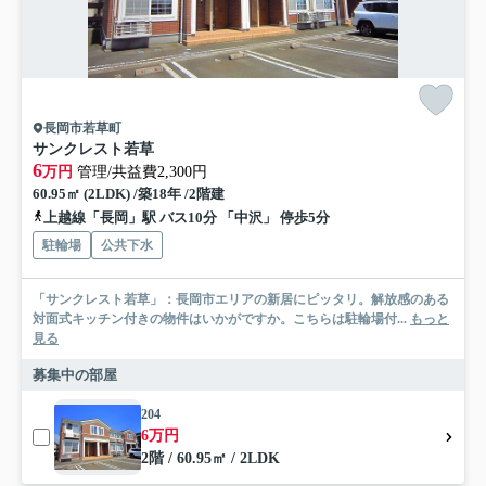
長岡市若草町
サンクレスト若草
6
万円
管理/共益費2,300円
60.95㎡ (2LDK) /築18年 /2階建
上越線「長岡」駅 バス10分 「中沢」 停歩5分
駐輪場
公共下水
「サンクレスト若草」：長岡市エリアの新居にピッタリ。解放感のある
対面式キッチン付きの物件はいかがですか。こちらは駐輪場付...
もっと
見る
募集中の部屋
204
6万円
2階 / 60.95㎡ / 2LDK