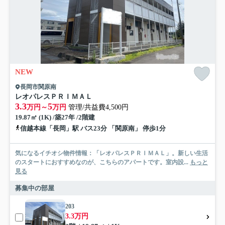
NEW
長岡市関原南
レオパレスＰＲＩＭＡＬ
3.3
5
万円～
万円
管理/共益費4,500円
19.87㎡ (1K) /築27年 /2階建
信越本線「長岡」駅 バス23分 「関原南」 停歩1分
気になるイチオシ物件情報：「レオパレスＰＲＩＭＡＬ」。新しい生活
のスタートにおすすめなのが、こちらのアパートです。室内設...
もっと
見る
募集中の部屋
203
3.3万円