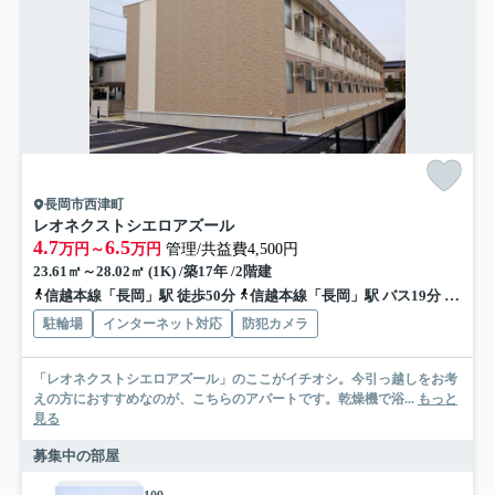
長岡市西津町
レオネクストシエロアズール
4.7
6.5
万円～
万円
管理/共益費4,500円
23.61㎡～28.02㎡ (1K) /築17年 /2階建
信越本線「長岡」駅 徒歩50分
信越本線「長岡」駅 バス19分 「三ツ郷屋」 停歩3分
駐輪場
インターネット対応
防犯カメラ
「レオネクストシエロアズール」のここがイチオシ。今引っ越しをお考
えの方におすすめなのが、こちらのアパートです。乾燥機で浴...
もっと
見る
募集中の部屋