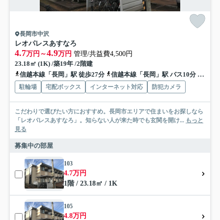
長岡市中沢
レオパレスあすなろ
4.7
4.9
万円～
万円
管理/共益費4,500円
23.18㎡ (1K) /築19年 /2階建
信越本線「長岡」駅 徒歩27分
信越本線「長岡」駅 バス10分 「中沢三叉路」 停歩5分
駐輪場
宅配ボックス
インターネット対応
防犯カメラ
こだわりで選びたい方におすすめ。長岡市エリアで住まいをお探しなら
「レオパレスあすなろ」。知らない人が来た時でも玄関を開け...
もっと
見る
募集中の部屋
103
4.7万円
1階 / 23.18㎡ / 1K
105
4.8万円