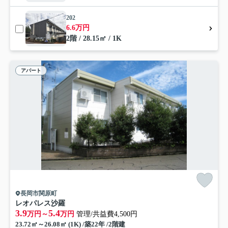
202
6.6万円
2階 / 28.15㎡ / 1K
アパート
長岡市関原町
レオパレス沙羅
3.9
5.4
万円～
万円
管理/共益費4,500円
23.72㎡～26.08㎡ (1K) /築22年 /2階建