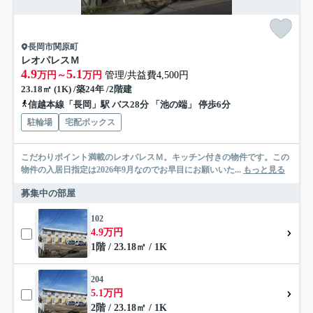
長岡市関原町
レオパレスＭ
4.9
5.1
万円～
万円
管理/共益費4,500円
23.18㎡ (1K) /築24年 /2階建
信越本線「長岡」駅 バス28分 「池の端」 停歩6分
駐輪場
宅配ボックス
こだわりポイント満載のレオパレスＭ。キッチン付きの物件です。この
物件の入居日指定は2026年9月なのでお早目にお願いいた...
もっと見る
募集中の部屋
102
4.9万円
1階 / 23.18㎡ / 1K
204
5.1万円
2階 / 23.18㎡ / 1K