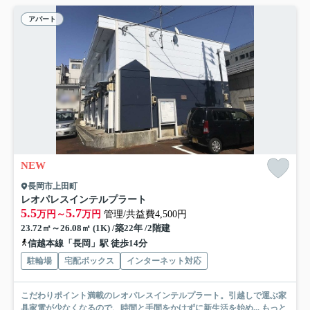
アパート
NEW
長岡市上田町
レオパレスインテルプラート
5.5
5.7
万円～
万円
管理/共益費4,500円
23.72㎡～26.08㎡ (1K) /築22年 /2階建
信越本線「長岡」駅 徒歩14分
駐輪場
宅配ボックス
インターネット対応
こだわりポイント満載のレオパレスインテルプラート。引越しで運ぶ家
具家電が少なくなるので、時間と手間をかけずに新生活を始め...
もっと