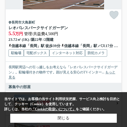
長岡市大島新町
レオパレスパークサイドガーデン
5.5
万円
管理/共益費4,500円
23.72㎡ (1K) /築22年 /2階建
信越本線「長岡」駅 徒歩39分
信越本線「長岡」駅 バス17分 「大島小学校前」 停歩2分
駐輪場
宅配ボックス
インターネット対応
防犯カメラ
長岡駅周辺への引っ越しをお考えなら「レオパレスパークサイドガーデ
ン」。駐輪場付きの物件です。顔が見える安心のTVインター...
もっと
見る
募集中の部屋
103
当サイトでは、お客様の当サイト利用状況把握、サービス向上検討を目的と
5.5万円
して、クッキー（Cookie）を使用しています。
1階 / 23.72㎡ / 1K
詳しくは、当社の
「Cookieの取扱いについて」
をご確認ください。
閉じる
106