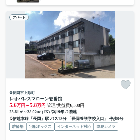
アパート
長岡市上除町
レオパレスマローン壱番館
5.6
5.8
万円～
万円
管理/共益費6,500円
23.61㎡～28.02㎡ (1K) /築19年 /2階建
信越本線「長岡」駅 バス18分 「長岡養護学校入口」 停歩9分
駐輪場
宅配ボックス
インターネット対応
防犯カメラ