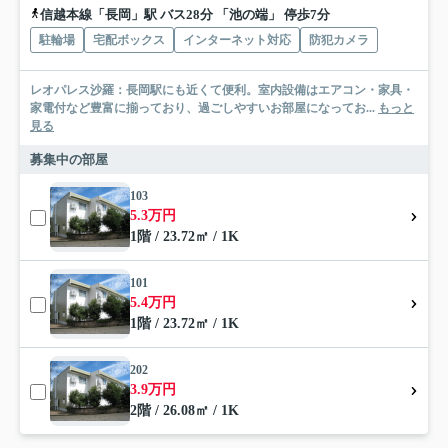
信越本線「長岡」駅 バス28分 「池の端」 停歩7分
駐輪場
宅配ボックス
インターネット対応
防犯カメラ
レオパレス沙羅：長岡駅にも近くて便利。室内設備はエアコン・家具・
家電付など豊富に揃っており、過ごしやすいお部屋になってお...
もっと
見る
募集中の部屋
103
5.3万円
1階 / 23.72㎡ / 1K
101
5.4万円
1階 / 23.72㎡ / 1K
202
3.9万円
2階 / 26.08㎡ / 1K