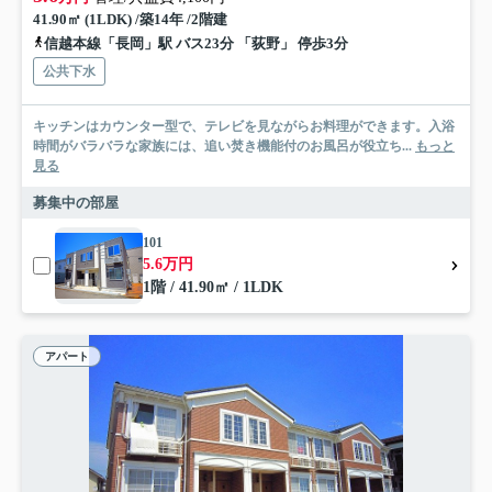
41.90㎡ (1LDK) /築14年 /2階建
信越本線「長岡」駅 バス23分 「荻野」 停歩3分
公共下水
キッチンはカウンター型で、テレビを見ながらお料理ができます。入浴
時間がバラバラな家族には、追い焚き機能付のお風呂が役立ち...
もっと
見る
募集中の部屋
101
5.6万円
1階 / 41.90㎡ / 1LDK
アパート