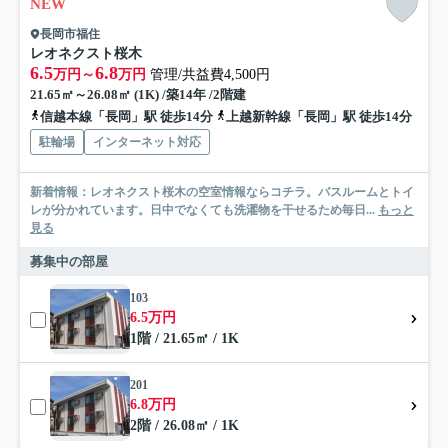
NEW
長岡市福住
レオネクスト桜木
6.5
6.8
万円～
万円
管理/共益費4,500円
21.65㎡～26.08㎡ (1K) /築14年 /2階建
信越本線「長岡」駅 徒歩14分
上越新幹線「長岡」駅 徒歩14分
駐輪場
インターネット対応
新着情報：レオネクスト桜木の空室情報ならコチラ。バスルームとトイ
レが分かれています。日中でなくても洗濯物を干せるため毎日...
もっと
見る
募集中の部屋
103
6.5万円
1階 / 21.65㎡ / 1K
201
6.8万円
2階 / 26.08㎡ / 1K