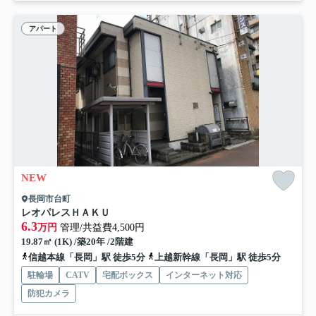
アパート
NEW
長岡市台町
レオパレスＨＡＫＵ
6.3
万円
管理/共益費4,500円
19.87㎡ (1K) /築20年 /2階建
信越本線「長岡」駅 徒歩5分
上越新幹線「長岡」駅 徒歩5分
駐輪場
CATV
宅配ボックス
インターネット対応
防犯カメラ