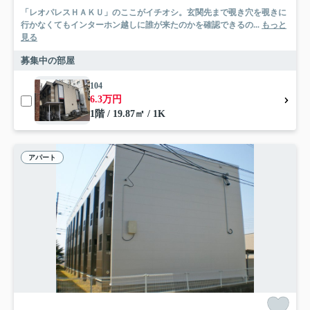
「レオパレスＨＡＫＵ」のここがイチオシ。玄関先まで覗き穴を覗きに
行かなくてもインターホン越しに誰が来たのかを確認できるの...
もっと
見る
募集中の部屋
104
6.3万円
1階 / 19.87㎡ / 1K
アパート