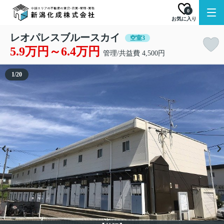
0
お気に入り
レオパレスブルースカイ
空室3
5.9万円～6.4万円
管理/共益費 4,500円
1
/
20