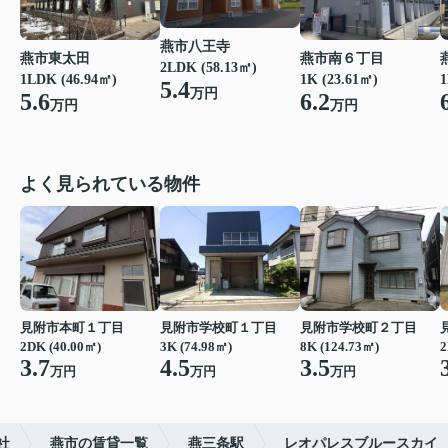
燕市八王寺
燕市東太田
燕市南６丁目
2LDK (58.13㎡)
1LDK (46.94㎡)
1K (23.61㎡)
1
5.4
万円
5.6
6.2
万円
万円
よく見られている物件
見附市本町１丁目
見附市学校町１丁目
見附市学校町２丁目
2DK (40.00㎡)
3K (74.98㎡)
8K (124.73㎡)
2
3.7
4.5
3.5
万円
万円
万円
社
燕市の賃貸一覧
燕三条駅
レオパレスブルースカイ