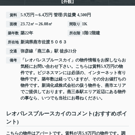
【外観】
5.9万円～6.4万円 管理/共益費 4,500円
賃料
23.72㎡～26.08㎡
1K
面積
間取り
築22年
1階/2階建
築年数
所在階
新潟県
燕市
佐渡
５０６３
所在地
弥彦線
「
燕三条
」駅 徒歩21分
交通
「レオパレスブルースカイ」の物件情報をお探しならお
備考
気軽にお問い合わせ下さい。こちらは賃料5.9万円の物
件です。ビジネスマンには必須の、インターネット有り
物件です。築年数は経っていますが、その分お値打ちの
物件です。新潟化成株式会社の扱う物件を、燕市エリア
でご提供しております。燕三条駅エリア近辺にある物件
の事なら、いつでも当社にお尋ねください。
レオパレスブルースカイのコメント(おすすめポイ
ント)
こちらの物件はアパートです。賃料が月5.9万円の物件です。調