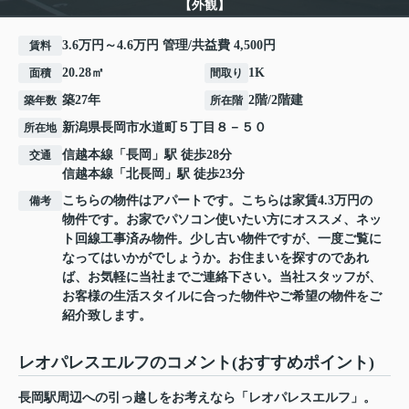
【外観】
3.6万円～4.6万円 管理/共益費 4,500円
賃料
20.28㎡
1K
面積
間取り
築27年
2階/2階建
築年数
所在階
新潟県
長岡市
水道町
５丁目８－５０
所在地
信越本線
「
長岡
」駅 徒歩28分
交通
信越本線
「
北長岡
」駅 徒歩23分
こちらの物件はアパートです。こちらは家賃4.3万円の
備考
物件です。お家でパソコン使いたい方にオススメ、ネッ
ト回線工事済み物件。少し古い物件ですが、一度ご覧に
なってはいかがでしょうか。お住まいを探すのであれ
ば、お気軽に当社までご連絡下さい。当社スタッフが、
お客様の生活スタイルに合った物件やご希望の物件をご
紹介致します。
レオパレスエルフのコメント(おすすめポイント)
長岡駅周辺への引っ越しをお考えなら「レオパレスエルフ」。