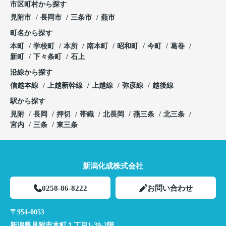
市区町村から探す
見附市
長岡市
三条市
燕市
町名から探す
本町
学校町
本所
南本町
昭和町
今町
葛巻
新町
下々条町
石上
沿線から探す
信越本線
上越新幹線
上越線
弥彦線
越後線
駅から探す
見附
長岡
押切
帯織
北長岡
燕三条
北三条
宮内
三条
東三条
新潟化成株式会社
0258-86-8222
お問い合わせ
〒954-0053
新潟県見附市本町１丁目1-39-2階