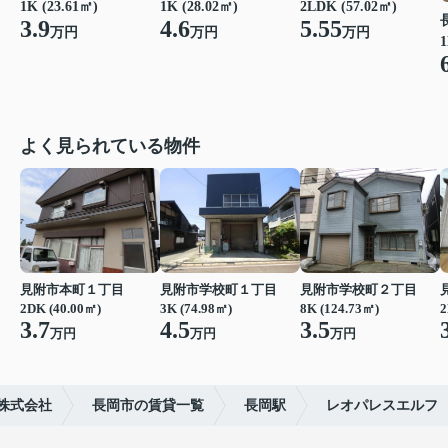
1K (28.02㎡)
1K (23.61㎡)
2LDK (57.02㎡)
4.6
3.9
5.55
万円
万円
万円
1
よく見られている物件
見附市本町１丁目
見附市学校町１丁目
見附市学校町２丁目
2DK (40.00㎡)
3K (74.98㎡)
8K (124.73㎡)
2
3.7
4.5
3.5
万円
万円
万円
株式会社
長岡市の賃貸一覧
長岡駅
レオパレスエルフ