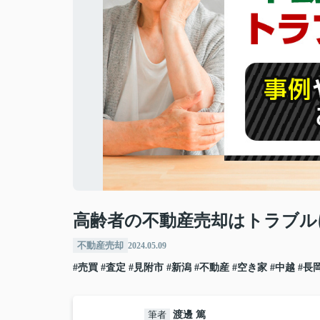
高齢者の不動産売却はトラブル
不動産売却
2024.05.09
#売買
#査定
#見附市
#新潟
#不動産
#空き家
#中越
#長
筆者
渡邊 篤