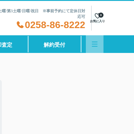
第2土曜/第3土曜/日曜/祝日 ※事前予約にて定休日対
0
応可
0258-86-8222
お気に入り
却査定
解約受付