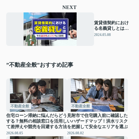
NEXT
賃貸借契約におけ
る名義貸しとは？
その違法性とリス
2024.05.08
クもご説明
”不動産全般”おすすめ記事
不動産全般
不動産全般
住宅ローン滞納に悩んだらどう
見附市で住宅購入前に確認した
する？無料の相談窓口を活用し
いハザードマップ！洪水リスク
て差押えや競売を回避する方法
を把握して安全なエリアを選ぶ
2026.08.05
2026.08.02