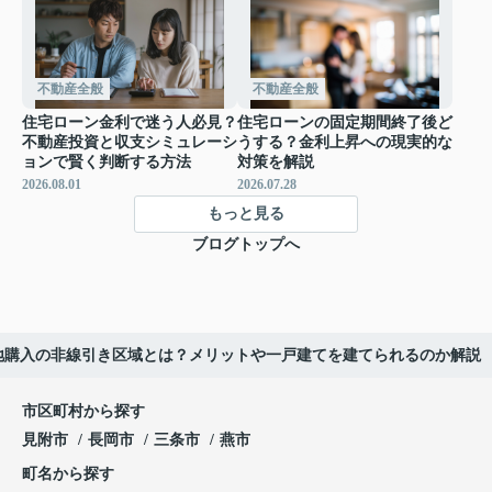
不動産全般
不動産全般
住宅ローン金利で迷う人必見？
住宅ローンの固定期間終了後ど
不動産投資と収支シミュレーシ
うする？金利上昇への現実的な
ョンで賢く判断する方法
対策を解説
2026.08.01
2026.07.28
もっと見る
ブログトップへ
地購入の非線引き区域とは？メリットや一戸建てを建てられるのか解説
市区町村から探す
見附市
長岡市
三条市
燕市
町名から探す