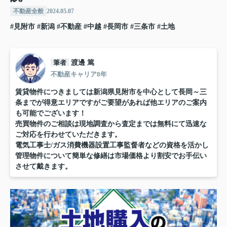
不動産全般
2024.05.07
#見附市
#新潟
#不動産
#中越
#長岡市
#三条市
#土地
筆者
渡邊 篤
不動産キャリア8年
賃貸物件につきましては新潟県見附市を中心として長岡～三
条までが得意エリアですがご要望があれば他エリアのご案内
も可能でございます！
売買物件のご相談は現地調査から査定までは無料にて迅速な
ご対応を行わせていただきます。
電気工事士/ガス消費機器設置工事監督者などの資格を活かし
管理物件について簡単な修繕は市場価格より割安でお手伝い
させて戴きます。