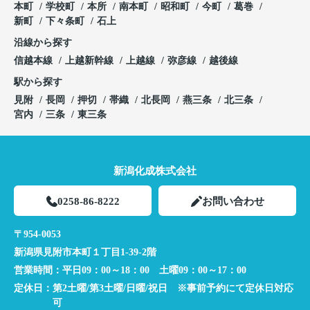
本町
学校町
本所
南本町
昭和町
今町
葛巻
新町
下々条町
石上
沿線から探す
信越本線
上越新幹線
上越線
弥彦線
越後線
駅から探す
見附
長岡
押切
帯織
北長岡
燕三条
北三条
宮内
三条
東三条
新潟化成株式会社
0258-86-8222
お問い合わせ
〒954-0053
新潟県見附市本町１丁目1-39-2階
営業時間：
平日09：00～18：00 土曜09：00～17：00
定休日：
第2土曜/第3土曜/日曜/祝日 ※事前予約にて定休日対応
可