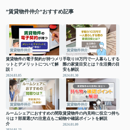
”賃貸物件仲介”おすすめ記事
賃貸物件仲介
賃貸物件仲介
賃貸物件の電子契約が持つメリ
手取り10万円で一人暮らしする
ットとデメリットについて解
際の家賃目安とは？生活費の目
説！
安も解説
2024.03.05
2024.01.30
賃貸物件仲介
賃貸物件仲介
ルームシェアにおすすめの間取
賃貸物件の内見時に役立つ持ち
りは？部屋選びの注意点もご紹
物や確認ポイントを解説
介
2024.01.09
2024.01.23