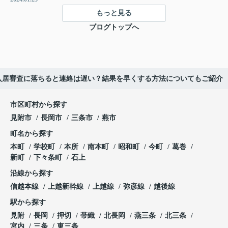
もっと見る
ブログトップへ
入居審査に落ちると連絡は遅い？結果を早くする方法についてもご紹介
市区町村から探す
見附市
長岡市
三条市
燕市
町名から探す
本町
学校町
本所
南本町
昭和町
今町
葛巻
新町
下々条町
石上
沿線から探す
信越本線
上越新幹線
上越線
弥彦線
越後線
駅から探す
見附
長岡
押切
帯織
北長岡
燕三条
北三条
宮内
三条
東三条