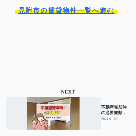
見附市の賃貸物件一覧へ進む
NEXT
不動産売却時
の必要書類と
取得方法をご
2024.01.09
紹介