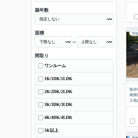
築年数
面積
売地
～
間取り
ワンルーム
1K/1DK/1LDK
徒歩
2K/2DK/2LDK
南側
土地
3K/3DK/3LDK
4K/4DK/4LDK
5K以上
売地