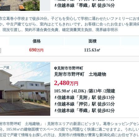
信越本線
「
帯織
」駅 徒歩76分
市立葛巻小学校まで徒歩20分。子どもを安心して学校に通わせたいファミリーにおす
か。中古戸建てながら、室内はとてもきれいです。お客様に合ったお住まいを新潟化成がご
。現況引渡し、契約不適合責任免責、確定測量買主負担、境界線非明示
価格
面積
690
115.63㎡
万円
一戸建
見附市
市野坪町
見附市市野坪町 土地建物
2,480
万円
105.98㎡ (4LDK) /築13年 /2階建
信越本線
「
見附
」駅 徒歩13分
信越本線
「
押切
」駅 徒歩55分
信越本線
「
帯織
」駅 徒歩82分
附市市野坪町 土地建物」：見附市エリアの新居にピッタリ。葛巻ショッピングセ
8分。105.98㎡の建物面積でスペースの面でも問題なく快適に過ごせますよ。うれし
近辺で戸建て情報をお探しの方は、見附市の情報数が豊富な新潟化成にお任せ下さい。