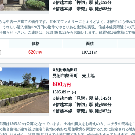
信越本線
「
押切
」駅 徒歩55分
信越本線
「
帯織
」駅 徒歩88分
らは中古一戸建ての物件です。4DKでファミリーにちょうどよく、利便性にも優れ
。うれしい購入価格620万円の物件でゆとりある生活を実現。信越本線見附近くの
お知らせ下さい。ご連絡は、0258-86-8222からお願いします。残置物は売主様にて撤
価格
面積
620
107.21㎡
万円
見附市
熱田町
見附市熱田町 売土地
600
万円
1505.89㎡ (-)
信越本線
「
見附
」駅 徒歩45分
信越本線
「
押切
」駅 徒歩50分
信越本線
「
帯織
」駅 徒歩87分
面積は1505.89㎡(公簿)となっています。土地の購入をお考えの方、コチラの売
の集合住宅が建ち並ぶ住宅市街地の良好な居住環境を保護するために指定される地域
心配いりません。0258-86-8222まで土地に関するお問い合わせを承っております。信