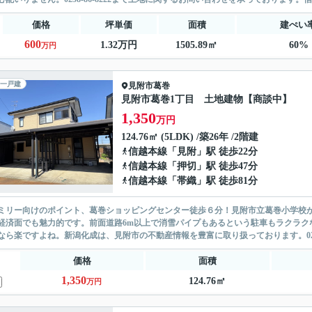
価格
坪単価
面積
建ぺい
600
1.32万円
1505.89㎡
60%
万円
一戸建
見附市
葛巻
見附市葛巻1丁目 土地建物【商談中】
1,350
万円
124.76㎡ (5LDK) /築26年 /2階建
信越本線
「
見附
」駅 徒歩22分
信越本線
「
押切
」駅 徒歩47分
信越本線
「
帯織
」駅 徒歩81分
ミリー向けのポイント、葛巻ショッピングセンター徒歩６分！見附市立葛巻小学校が徒
経済面でも魅力的です。前面道路6m以上で消雪パイプもあるという駐車もラクラク
なら楽ですよね。新潟化成は、見附市の不動産情報を豊富に取り扱っております。0258-86
価格
面積
1,350
124.76㎡
万円