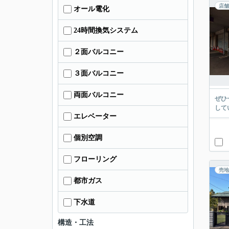
店舗
オール電化
24時間換気システム
２面バルコニー
３面バルコニー
両面バルコニー
ぜひ
して
エレベーター
個別空調
フローリング
売地
都市ガス
下水道
構造・工法