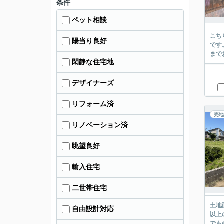
条件
ペット相談
こち
陽当り良好
です
まで
閑静な住宅地
デザイナーズ
リフォーム済
売地
リノベーション済
眺望良好
輸入住宅
二世帯住宅
土地
自由設計対応
以上
でも