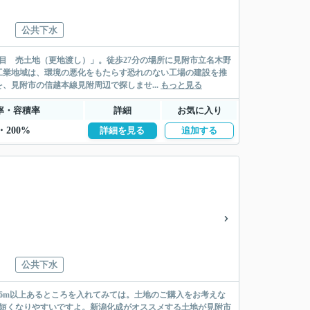
公共下水
目 売土地（更地渡し）」。徒歩27分の場所に見附市立名木野
工業地域は、環境の悪化をもたらす恐れのない工場の建設を推
見附市の信越本線見附周辺で探しませ...
もっと見る
率・容積率
詳細
お気に入り
・200%
詳細を見る
追加する
公共下水
が6m以上あるところを入れてみては。土地のご購入をお考えな
も短くなりやすいですよ。新潟化成がオススメする土地が見附市