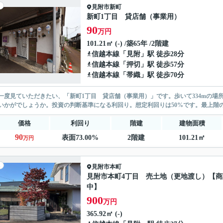
見附市
新町
新町1丁目 貸店舗（事業用）
90
万円
101.21㎡ (-) /築65年 /2階建
信越本線
「
見附
」駅 徒歩28分
信越本線
「
押切
」駅 徒歩57分
信越本線
「
帯織
」駅 徒歩70分
一度見ていただきたい、「新町1丁目 貸店舗（事業用）」です。歩いて334mの
いかがでしょうか。投資の判断基準になる利回り。想定利回りは50%です。最上階の
価格
利回り
階建
建物面積
90
表面73.00%
2階建
101.21㎡
万円
見附市
本町
見附市本町4丁目 売土地（更地渡し）【商
中】
900
万円
365.92㎡ (-)