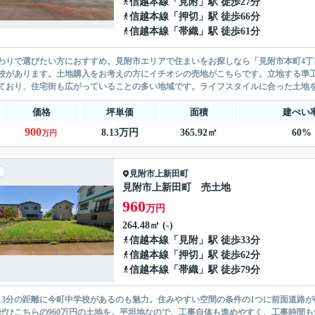
信越本線
「
見附
」駅 徒歩27分
信越本線
「
押切
」駅 徒歩66分
信越本線
「
帯織
」駅 徒歩61分
わりで選びたい方におすすめ。見附市エリアで住まいをお探しなら「見附市本町4丁
校があります。土地購入をお考えの方にイチオシの売地がこちらです。立地する準
ており、住宅街も広がっていることの多い地域です。ライフスタイルに合った土地を、
価格
坪単価
面積
建ぺい
900
8.13万円
365.92㎡
60%
万円
見附市
上新田町
見附市上新田町 売土地
960
万円
264.48㎡ (-)
信越本線
「
見附
」駅 徒歩33分
信越本線
「
押切
」駅 徒歩62分
信越本線
「
帯織
」駅 徒歩79分
13分の距離に今町中学校があるのも魅力。住みやすい空間の条件の1つに前面道路
ぜひこちらの960万円の土地を。平坦地なので、工事自体も進めやすく、工事時間