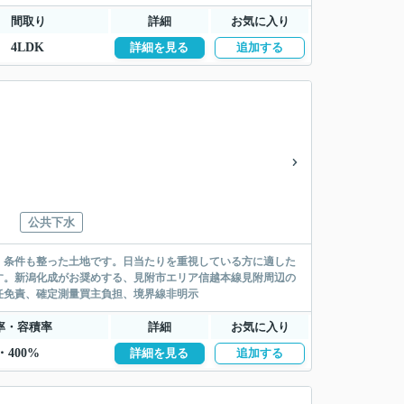
間取り
詳細
お気に入り
4LDK
詳細を見る
追加する
公共下水
ず、条件も整った土地です。日当たりを重視している方に適した
す。新潟化成がお奨めする、見附市エリア信越本線見附周辺の
任免責、確定測量買主負担、境界線非明示
率・容積率
詳細
お気に入り
・400%
詳細を見る
追加する