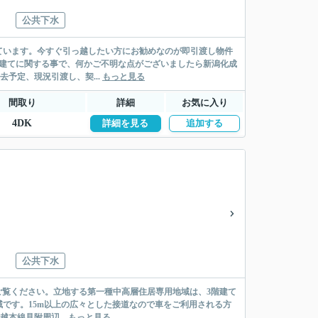
公共下水
ています。今すぐ引っ越したい方にお勧めなのが即引渡し物件
戸建てに関する事で、何かご不明な点がございましたら新潟化成
去予定、現況引渡し、契...
もっと見る
間取り
詳細
お気に入り
4DK
詳細を見る
追加する
公共下水
地をご覧ください。立地する第一種中高層住居専用地域は、3階建て
です。15m以上の広々とした接道なので車をご利用される方
越本線見附周辺...
もっと見る