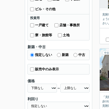
ビル・その他
見附
投資用
ょう
さい
一戸建て
店舗・事務所
寮・旅館等
土地
新築・中古
中古
指定しない
新築
中古
販売中のみ表示
価格
～
「見
利回り
歩1
見附