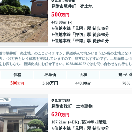
見附市
坂井町
見附市坂井町 売土地
500
万円
449.08㎡ (-)
信越本線
「
見附
」駅 徒歩46分
信越本線
「
押切
」駅 徒歩98分
信越本線
「
帯織
」駅 徒歩41分
附市坂井町 売土地」のここがイチオシ。県道挟んで向かい合う2か所の土地となり
力。460万円という価格を実現していますので、非常におすすめです。土地面積は449
をお探しなら、新潟化成にお任せ下さい。0258-86-8222ではお問い合わせをお待ちし
価格
坪単価
面積
建ぺい
500
3.68万円
449.08㎡
70%
万円
一戸建
見附市
緑町
見附市緑町 土地建物
620
万円
107.21㎡ (4DK) /築34年 /2階建
信越本線
「
見附
」駅 徒歩49分