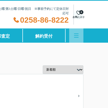
第2土曜/第3土曜/日曜/祝日 ※事前予約にて定休日対
0
応可
0258-86-8222
お気に入り
却査定
解約受付