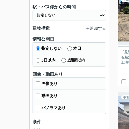
駅・バス停からの時間
建物構造
追加する
情報公開日
指定しない
本日
「見
も魅
3日以内
1週間以内
土地
画像・動画あり
画像あり
動画あり
中古
パノラマあり
条件