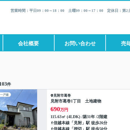
営業時間：平日09：00～18：00 土曜09：00～17：00 定休日：
会社概要
お問い合わせ
売
103
件
一戸建
見附市
葛巻
見附市葛巻1丁目 土地建物
690
万円
115.63㎡ (4LDK) /築31年 /2階建
信越本線
「
見附
」駅 徒歩26分
信越本線
「
押切
」駅 徒歩50分