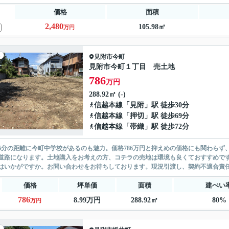
価格
面積
2,480
105.98㎡
万円
見附市
今町
見附市今町１丁目 売土地
786
万円
288.92㎡ (-)
信越本線
「
見附
」駅 徒歩30分
信越本線
「
押切
」駅 徒歩69分
信越本線
「
帯織
」駅 徒歩72分
6分の距離に今町中学校があるのも魅力。価格786万円と抑えめの価格にも関わら
道路になります。土地購入をお考えの方、コチラの売地は環境も良くておすすめで
はいかがですか。お問い合わせをお待ちしております。現況引渡し、契約不適合責
価格
坪単価
面積
建ぺい
786
8.99万円
288.92㎡
80%
万円