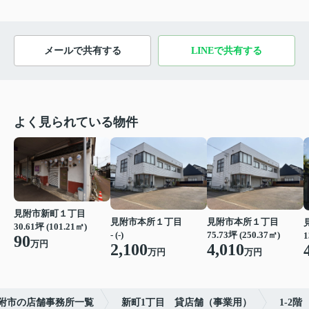
メールで共有する
LINEで共有する
よく見られている物件
見附市新町１丁目
見附市本所１丁目
見附市本所１丁目
30.61坪 (101.21㎡)
- (-)
75.73坪 (250.37㎡)
1
90
万円
2,100
4,010
万円
万円
附市の店舗事務所一覧
新町1丁目 貸店舗（事業用）
1-2階