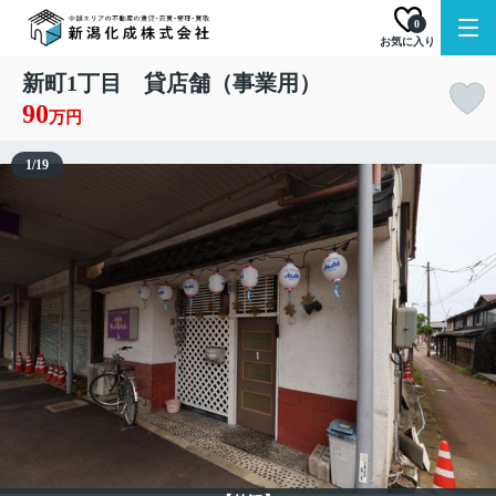
0
お気に入り
新町1丁目 貸店舗（事業用）
90
万円
1
/
19