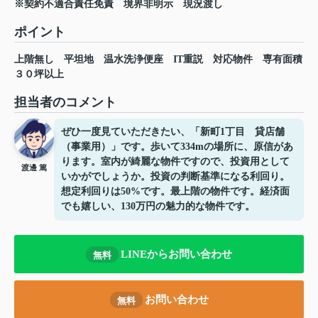
※契約不適合責任免責 境界非明示 現況渡し
ポイント
上階無し
平坦地
温水洗浄便座
IT重説
対応物件
専有面積
３０坪以上
担当者のコメント
ぜひ一度見ていただきたい、「新町1丁目 貸店舗
（事業用）」です。歩いて334mの場所に、原信があ
ります。室内が綺麗な物件ですので、投資用として
渡邊 篤
いかがでしょうか。投資の判断基準になる利回り。
想定利回りは50%です。最上階の物件です。経済面
でも嬉しい、130万円の魅力的な物件です。
LINEからお問い合わせ
無料
お問い合わせ
無料