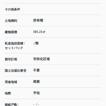
その他条件
所有権
土地権利
101.21㎡
建物面積
-/無
私道負担面積 /
セットバック
市街化区域
都市計画
不要
国土法届出要否
商業
用途地域
平坦
地勢
- / -
棟総戸数 /