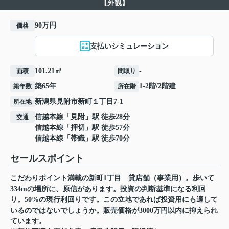
【外観】
90万円
価格
支払いシミュレーション
101.21㎡
-
面積
間取り
築65年
1-2階/2階建
築年数
所在階
新潟県
見附市
新町
１丁目7-1
所在地
信越本線
「
見附
」駅 徒歩28分
交通
信越本線
「
押切
」駅 徒歩57分
信越本線
「
帯織
」駅 徒歩70分
セールスポイント
こだわりポイント満載の新町1丁目 貸店舗（事業用）。歩いて
334mの場所に、原信があります。投資の判断基準になる利回
り。50%の現行利回りです。この立地であれば投資用にも適して
いるのではないでしょうか。販売価格が3000万円以内に抑えられ
ています。