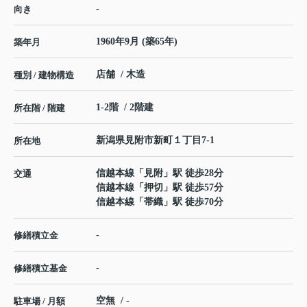
-
向き
1960年9月 (築65年)
築年月
店舗 / 木造
種別 / 建物構造
1-2階 / 2階建
所在階 / 階建
新潟県
見附市
新町
１丁目7-1
所在地
信越本線
「
見附
」駅 徒歩28分
交通
信越本線
「
押切
」駅 徒歩57分
信越本線
「
帯織
」駅 徒歩70分
-
修繕積立金
-
修繕積立基金
空無 / -
駐車場 / 月額