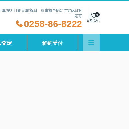
第2土曜/第3土曜/日曜/祝日 ※事前予約にて定休日対
0
応可
0258-86-8222
お気に入り
却査定
解約受付