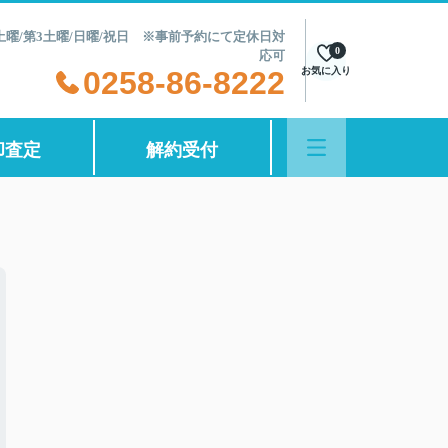
第2土曜/第3土曜/日曜/祝日 ※事前予約にて定休日対
0
応可
0258-86-8222
お気に入り
却査定
解約受付