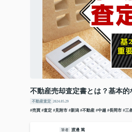
不動産売却査定書とは？基本的
不動産査定
2024.05.29
#売買
#査定
#見附市
#新潟
#不動産
#中越
#長岡市
#三
筆者
渡邊 篤