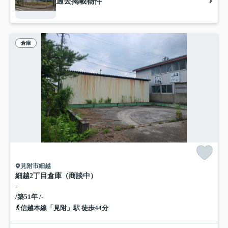
過去掲載物件
倉庫
見附市細越
細越2丁目倉庫（商談中）
-
/築51年 /-
信越本線「見附」駅 徒歩44分