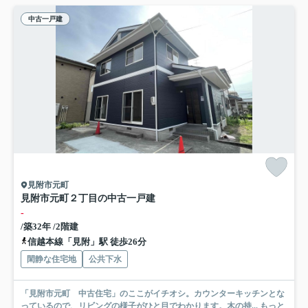
中古一戸建
見附市元町
見附市元町２丁目の中古一戸建
-
/築32年 /2階建
信越本線「見附」駅 徒歩26分
閑静な住宅地
公共下水
「見附市元町 中古住宅」のここがイチオシ。カウンターキッチンとな
っているので、リビングの様子がひと目でわかります。木の持...
もっと