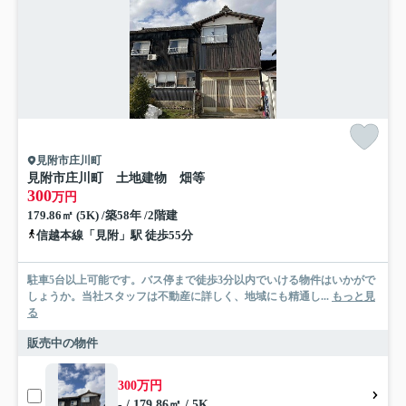
見附市庄川町
見附市庄川町 土地建物 畑等
300
万円
179.86㎡ (5K) /築58年 /2階建
信越本線「見附」駅 徒歩55分
駐車5台以上可能です。バス停まで徒歩3分以内でいける物件はいかがで
しょうか。当社スタッフは不動産に詳しく、地域にも精通し...
もっと見
る
販売中の物件
300万円
- / 179.86㎡ / 5K