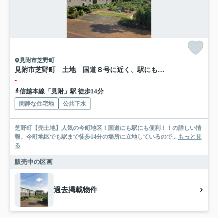
見附市芝野町
見附市芝野町 土地 国道８号に近く、駅にも便利！
-
信越本線「見附」駅 徒歩14分
閑静な住宅地
公共下水
芝野町【売土地】人気の今町地区！国道にも駅にも便利！！の詳しい情
報。今町地区でも駅まで徒歩14分の場所に立地しているので...
もっと見
る
販売中の区画
過去掲載物件