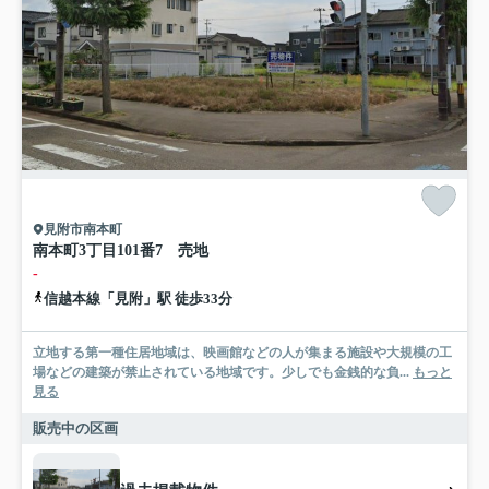
見附市南本町
南本町3丁目101番7 売地
-
信越本線「見附」駅 徒歩33分
立地する第一種住居地域は、映画館などの人が集まる施設や大規模の工
場などの建築が禁止されている地域です。少しでも金銭的な負...
もっと
見る
販売中の区画