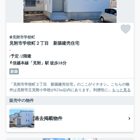
見附市学校町
見附市学校町２丁目 新築建売住宅
-
/予定 /2階建
信越本線「見附」駅 徒歩18分
新築
「見附市学校町２丁目 新築建売住宅」のここがイチオシ。こちらの物
件は見附市立見附小学校が623m以内にあります。利便性に...
もっと見る
販売中の物件
過去掲載物件