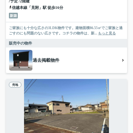
/予定 /2階建
信越本線「見附」駅 徒歩16分
新築
ご家族にも十分な広さの3LDK物件です。建物面積86.55㎡でご家族と過
ごすのにも問題のない広さです。コチラの物件は、新...
もっと見る
販売中の物件
過去掲載物件
売地