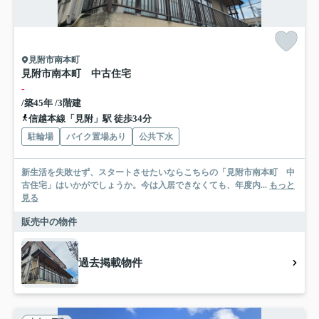
見附市南本町
見附市南本町 中古住宅
-
/築45年 /3階建
信越本線「見附」駅 徒歩34分
駐輪場
バイク置場あり
公共下水
新生活を失敗せず、スタートさせたいならこちらの「見附市南本町 中
古住宅」はいかがでしょうか。今は入居できなくても、年度内...
もっと
見る
販売中の物件
過去掲載物件