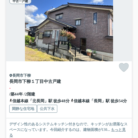
中古一戸建
長岡市下柳
長岡市下柳１丁目中古戸建
-
/築44年 /2階建
信越本線「北長岡」駅 徒歩48分
信越本線「長岡」駅 徒歩54分
閑静な住宅地
公共下水
デザイン性のあるシステムキッチン付きなので、キッチンがお洒落なス
ペースになっています。今回紹介するのは、建物面積が130...
もっと見
る