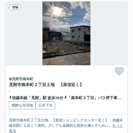
売地
見附市南本町
見附市南本町２丁目土地 【原信近く】
-
信越本線「見附」駅 徒歩38分
「南本町３丁目」バス停下車 徒歩3分
閑静な住宅地
公共下水
見附市南本町２丁目土地 【原信ショッピングセンター近く】：信越本
線見附にも近くて便利。少しでも金銭的な負担を減らすために...
もっと
見る