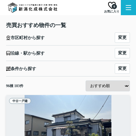
0
お気に入り
売買おすすめ物件の一覧
変更
市区町村から探す
変更
沿線・駅から探す
変更
条件から探す
96
棟
103
件
中古一戸建