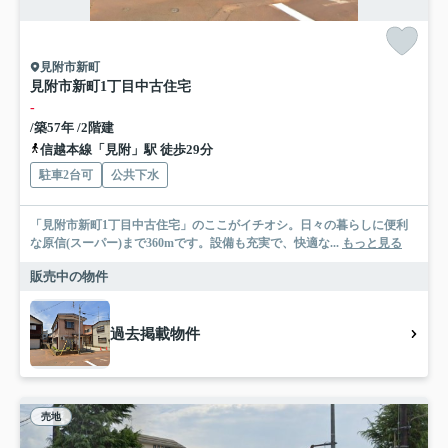
見附市新町
見附市新町1丁目中古住宅
-
/築57年 /2階建
信越本線「見附」駅 徒歩29分
駐車2台可
公共下水
「見附市新町1丁目中古住宅」のここがイチオシ。日々の暮らしに便利
な原信(スーパー)まで360mです。設備も充実で、快適な...
もっと見る
販売中の物件
過去掲載物件
売地