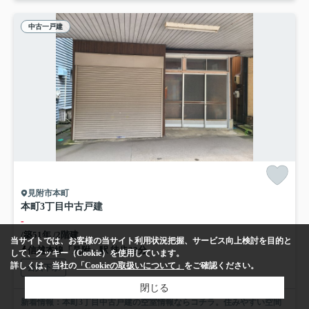
中古一戸建
見附市本町
本町3丁目中古戸建
-
/築51年 /2階建
当サイトでは、お客様の当サイト利用状況把握、サービス向上検討を目的と
信越本線「見附」駅 徒歩33分
して、クッキー（Cookie）を使用しています。
詳しくは、当社の
「Cookieの取扱いについて」
をご確認ください。
公共下水
閉じる
新着情報：本町3丁目中古戸建の空室情報ならコチラ。住みやすい空間