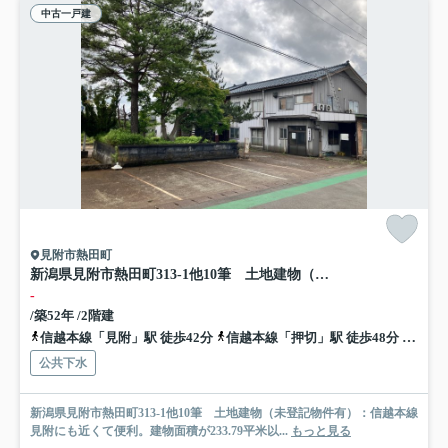
中古一戸建
見附市熱田町
新潟県見附市熱田町313-1他10筆 土地建物（未登記物件有）※商談中
-
/築52年 /2階建
信越本線「見附」駅 徒歩42分
信越本線「押切」駅 徒歩48分
信越本
公共下水
新潟県見附市熱田町313-1他10筆 土地建物（未登記物件有）：信越本線
見附にも近くて便利。建物面積が233.79平米以...
もっと見る