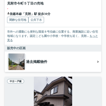
見附市今町５丁目の売地
-
信越本線「見附」駅 徒歩30分
閑静な住宅地
公共下水
市外への通勤にも便利な国道８号沿線に位置する、商業施設に近い住宅
地域になります。認定こども園や小学校・中学校も近く、見附...
もっと
見る
販売中の区画
過去掲載物件
中古一戸建