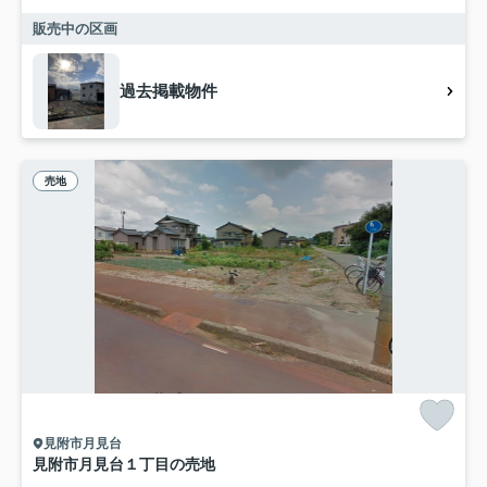
販売中の区画
過去掲載物件
売地
見附市月見台
見附市月見台１丁目の売地