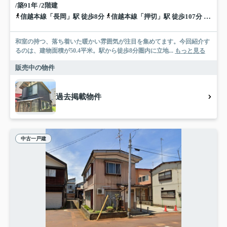
/築91年 /2階建
信越本線「長岡」駅 徒歩8分
信越本線「押切」駅 徒歩107分
信越本
和室の持つ、落ち着いた暖かい雰囲気が注目を集めてます。今回紹介す
るのは、建物面積が50.4平米。駅から徒歩8分圏内に立地...
もっと見る
販売中の物件
過去掲載物件
中古一戸建