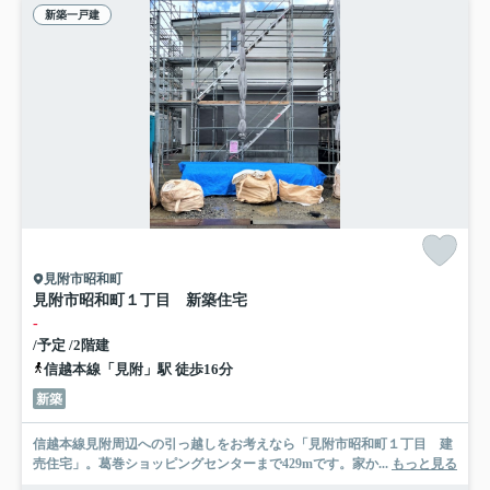
新築一戸建
見附市昭和町
見附市昭和町１丁目 新築住宅
-
/予定 /2階建
信越本線「見附」駅 徒歩16分
新築
信越本線見附周辺への引っ越しをお考えなら「見附市昭和町１丁目 建
売住宅」。葛巻ショッピングセンターまで429mです。家か...
もっと見る