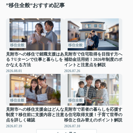
”移住全般”おすすめ記事
移住全般
移住全般
見附市への移住で就職支援はあ
見附市で住宅取得を目指す方へ
る？Uターンで仕事と暮らしを
補助金活用術！2026年制度のポ
かなえる方法
イントと注意点を解説
2026.08.01
2026.07.26
移住全般
移住全般
見附市への移住支援金はどんな
見附市で若者の暮らしを応援す
制度？移住前に支援内容と注意
る住宅取得支援！子育て世帯の
点を詳しく確認
移住と住み替えのポイント解説
2026.07.19
2026.07.10