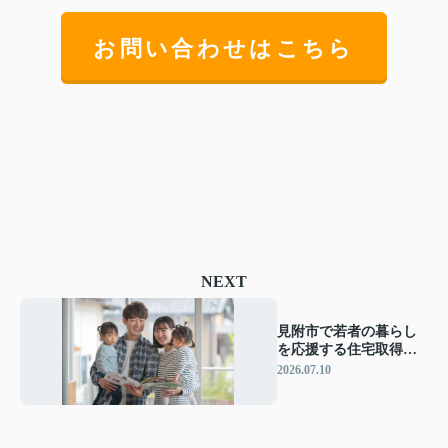
お問い合わせはこちら
NEXT
見附市で若者の暮らし
を応援する住宅取得支
援！子育て世帯の移住
2026.07.10
と住み替えのポイント
解説