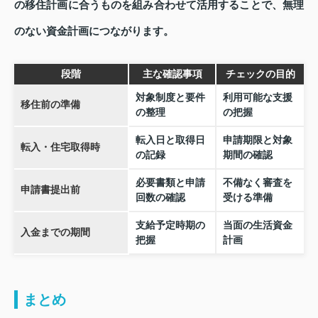
の移住計画に合うものを組み合わせて活用することで、無理
のない資金計画につながります。
段階
主な確認事項
チェックの目的
対象制度と要件
利用可能な支援
移住前の準備
の整理
の把握
転入日と取得日
申請期限と対象
転入・住宅取得時
の記録
期間の確認
必要書類と申請
不備なく審査を
申請書提出前
回数の確認
受ける準備
支給予定時期の
当面の生活資金
入金までの期間
把握
計画
まとめ