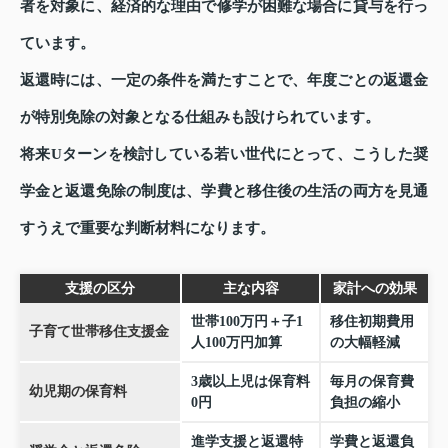
者を対象に、経済的な理由で修学が困難な場合に貸与を行っ
ています。
返還時には、一定の条件を満たすことで、年度ごとの返還金
が特別免除の対象となる仕組みも設けられています。
将来Uターンを検討している若い世代にとって、こうした奨
学金と返還免除の制度は、学費と移住後の生活の両方を見通
すうえで重要な判断材料になります。
支援の区分
主な内容
家計への効果
世帯100万円＋子1
移住初期費用
子育て世帯移住支援金
人100万円加算
の大幅軽減
3歳以上児は保育料
毎月の保育費
幼児期の保育料
0円
負担の縮小
進学支援と返還特
学費と返還負