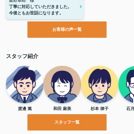
星野卓郎 様
丁寧に対応していただきました。
今後ともお世話になります。
お客様の声一覧
スタッフ紹介
渡邊 篤
和田 麻美
杉本 律子
石月
スタッフ一覧