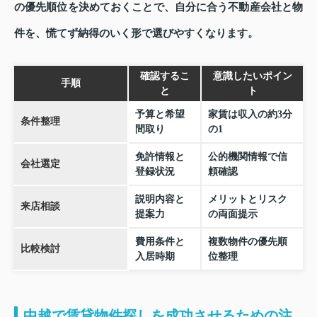
の優先順位を決めておくことで、自分に合う不動産会社と物
件を、慌てず納得のいく形で選びやすくなります。
確認するこ
意識したいポイン
手順
と
ト
予算と希望
家賃は収入の約3分
条件整理
間取り
の1
免許情報と
公的機関情報で信
会社選定
登録状況
頼確認
説明内容と
メリットとリスク
来店相談
提案力
の両面提示
費用条件と
複数物件の優先順
比較検討
入居時期
位整理
中越で賃貸物件探しを成功させるための注