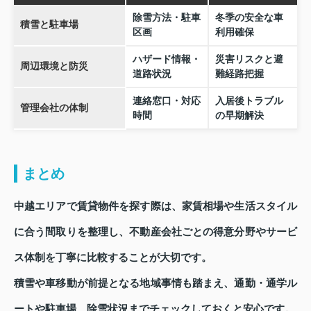
除雪方法・駐車
冬季の安全な車
積雪と駐車場
区画
利用確保
ハザード情報・
災害リスクと避
周辺環境と防災
道路状況
難経路把握
連絡窓口・対応
入居後トラブル
管理会社の体制
時間
の早期解決
まとめ
中越エリアで賃貸物件を探す際は、家賃相場や生活スタイル
に合う間取りを整理し、不動産会社ごとの得意分野やサービ
ス体制を丁寧に比較することが大切です。
積雪や車移動が前提となる地域事情も踏まえ、通勤・通学ル
ートや駐車場、除雪状況までチェックしておくと安心です。