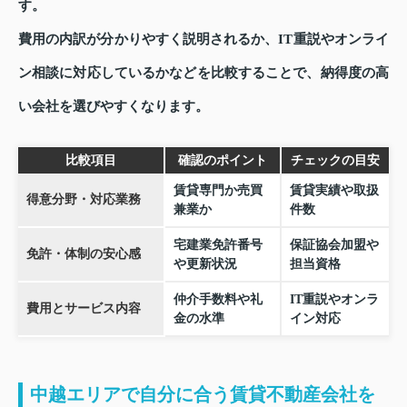
す。
費用の内訳が分かりやすく説明されるか、IT重説やオンライ
ン相談に対応しているかなどを比較することで、納得度の高
い会社を選びやすくなります。
比較項目
確認のポイント
チェックの目安
賃貸専門か売買
賃貸実績や取扱
得意分野・対応業務
兼業か
件数
宅建業免許番号
保証協会加盟や
免許・体制の安心感
や更新状況
担当資格
仲介手数料や礼
IT重説やオンラ
費用とサービス内容
金の水準
イン対応
中越エリアで自分に合う賃貸不動産会社を