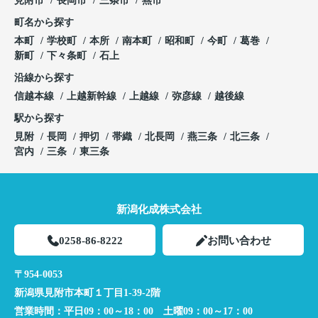
見附市
長岡市
三条市
燕市
町名から探す
本町
学校町
本所
南本町
昭和町
今町
葛巻
新町
下々条町
石上
沿線から探す
信越本線
上越新幹線
上越線
弥彦線
越後線
駅から探す
見附
長岡
押切
帯織
北長岡
燕三条
北三条
宮内
三条
東三条
新潟化成株式会社
0258-86-8222
お問い合わせ
〒954-0053
新潟県見附市本町１丁目1-39-2階
営業時間：
平日09：00～18：00 土曜09：00～17：00