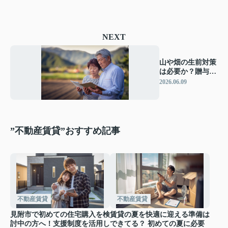
NEXT
山や畑の生前対策
は必要か？贈与と
相続の税対策の基
2026.06.09
本を解説
”不動産賃貸”おすすめ記事
不動産賃貸
不動産賃貸
見附市で初めての住宅購入を検
賃貸の夏を快適に迎える準備は
討中の方へ！支援制度を活用し
できてる？ 初めての夏に必要