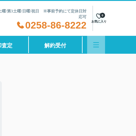
第2土曜/第3土曜/日曜/祝日 ※事前予約にて定休日対
0
応可
0258-86-8222
お気に入り
却査定
解約受付