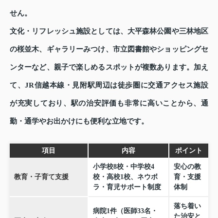
せん。
文化・リフレッシュ施設としては、大平森林公園や三林地区
の桜並木、ギャラリーみつけ、市立図書館やショッピングセ
ンターなど、親子で楽しめるスポットが複数あります。加え
て、JR信越本線・見附駅周辺は徒歩圏に交通アクセス施設
が充実しており、駅の治安評価も非常に高いことから、通
勤・通学やお出かけにも便利な立地です。
項目
内容
ポイント
小学校8校・中学校4
安心の教
教育・子育て支援
校・高校1校、ネウボ
育・支援
ラ・育児サポート制度
体制
落ち着い
病院1件（医師33名・
た治安と