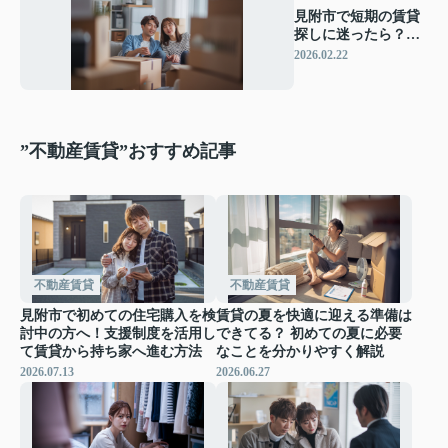
見附市で短期の賃貸
探しに迷ったら？マ
ンション選びのコツ
2026.02.22
と注意点をご紹介
”不動産賃貸”おすすめ記事
不動産賃貸
不動産賃貸
見附市で初めての住宅購入を検
賃貸の夏を快適に迎える準備は
討中の方へ！支援制度を活用し
できてる？ 初めての夏に必要
て賃貸から持ち家へ進む方法
なことを分かりやすく解説
2026.07.13
2026.06.27