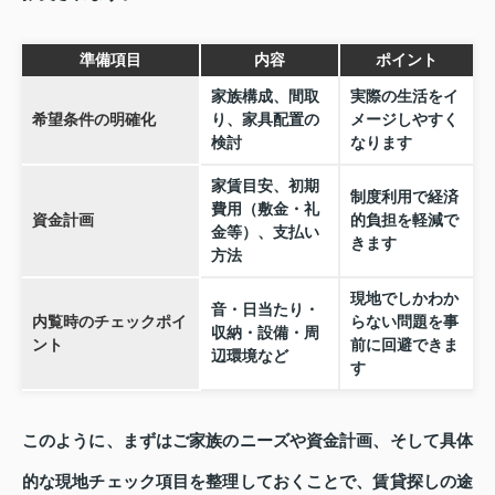
準備項目
内容
ポイント
家族構成、間取
実際の生活をイ
希望条件の明確化
り、家具配置の
メージしやすく
検討
なります
家賃目安、初期
制度利用で経済
費用（敷金・礼
資金計画
的負担を軽減で
金等）、支払い
きます
方法
現地でしかわか
音・日当たり・
内覧時のチェックポイ
らない問題を事
収納・設備・周
ント
前に回避できま
辺環境など
す
このように、まずはご家族のニーズや資金計画、そして具体
的な現地チェック項目を整理しておくことで、賃貸探しの途