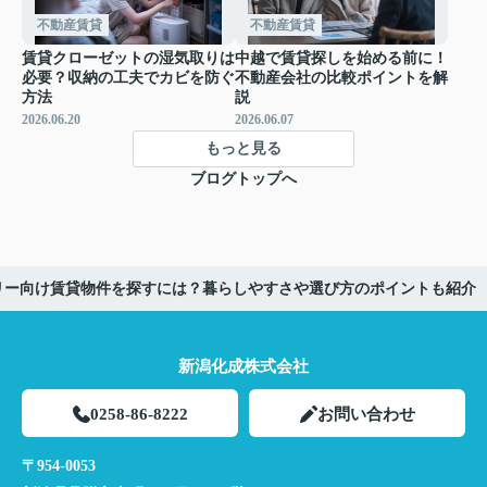
不動産賃貸
不動産賃貸
賃貸クローゼットの湿気取りは
中越で賃貸探しを始める前に！
必要？収納の工夫でカビを防ぐ
不動産会社の比較ポイントを解
方法
説
2026.06.20
2026.06.07
もっと見る
ブログトップへ
リー向け賃貸物件を探すには？暮らしやすさや選び方のポイントも紹介
新潟化成株式会社
0258-86-8222
お問い合わせ
〒954-0053