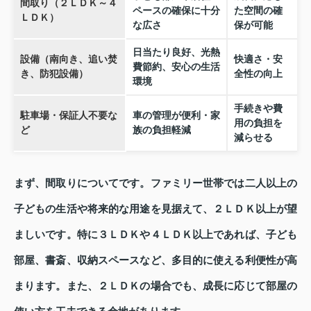
間取り（２ＬＤＫ～４
ペースの確保に十分
た空間の確
ＬＤＫ）
な広さ
保が可能
日当たり良好、光熱
設備（南向き、追い焚
快適さ・安
費節約、安心の生活
き、防犯設備）
全性の向上
環境
手続きや費
駐車場・保証人不要な
車の管理が便利・家
用の負担を
ど
族の負担軽減
減らせる
まず、間取りについてです。ファミリー世帯では二人以上の
子どもの生活や将来的な用途を見据えて、２ＬＤＫ以上が望
ましいです。特に３ＬＤＫや４ＬＤＫ以上であれば、子ども
部屋、書斎、収納スペースなど、多目的に使える利便性が高
まります。また、２ＬＤＫの場合でも、成長に応じて部屋の