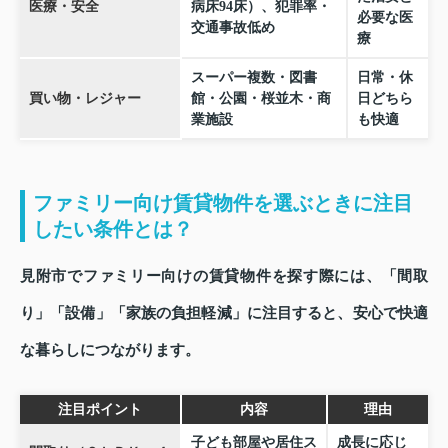
医療・安全
病床94床）、犯罪率・
必要な医
交通事故低め
療
スーパー複数・図書
日常・休
買い物・レジャー
館・公園・桜並木・商
日どちら
業施設
も快適
ファミリー向け賃貸物件を選ぶときに注目
したい条件とは？
見附市でファミリー向けの賃貸物件を探す際には、「間取
り」「設備」「家族の負担軽減」に注目すると、安心で快適
な暮らしにつながります。
注目ポイント
内容
理由
子ども部屋や居住ス
成長に応じ