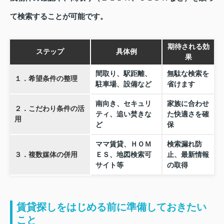
て検索することが可能です。
期待される効
ステップ
具体例
果
間取り、駅距離、
無駄な検索を
１．希望条件の整理
駐車場、設備など
省けます
南向き、セキュリ
家族に合わせ
２．こだわり条件の活
ティ、追い焚きな
た快適さを確
用
ど
保
ママ賃貸、ＨＯＭ
検索漏れ防
３．複数媒体の併用
ＥＳ、地図検索可
止、最新情報
サイト等
の取得
賃貸探しをはじめる前に準備しておきたい
こと