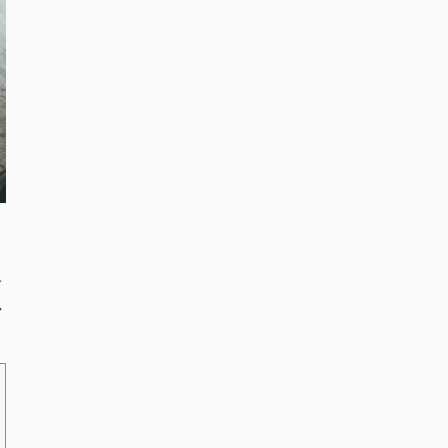
た
尽
心
。