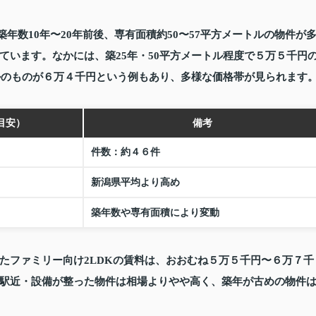
年数10年〜20年前後、専有面積約50〜57平方メートルの物件が
ています。なかには、築25年・50平方メートル程度で
５万５千円
ルのものが
６万４千円
という例もあり、多様な価格帯が見られます
目安）
備考
件数：約４６件
新潟県平均より高め
築年数や専有面積により変動
たファミリー向け2LDKの賃料は、おおむね
５万５千円〜６万７千
駅近・設備が整った物件は相場よりやや高く、築年が古めの物件