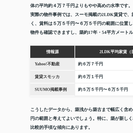
体の平均約４万７千円よりもやや高めの水準です。
実際の物件事例では、スーモ掲載の2LDK賃貸で、築
く、賃料は
５万５千円〜６万５千円
の範囲に位置し
物件も確認できますし、築約17年・54平方メート
情報源
2LDK平均家賃（
Yahoo!不動産
約６万７千円
賃貸スモッカ
約６万１千円
SUUMO掲載事例
約５万５千円〜６万５千円
こうしたデータから、築浅から築古まで幅広く含め
円
の範囲と考えてよいでしょう。特に、築が新しく
比較的手頃な傾向にあります。