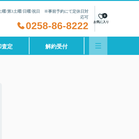
第2土曜/第3土曜/日曜/祝日 ※事前予約にて定休日対
0
応可
0258-86-8222
お気に入り
却査定
解約受付