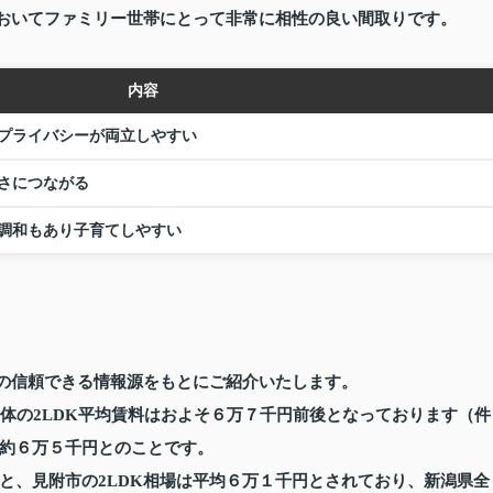
においてファミリー世帯にとって非常に相性の良い間取りです。
内容
プライバシーが両立しやすい
さにつながる
調和もあり子育てしやすい
数の信頼できる情報源をもとにご紹介いたします。
全体の2LDK平均賃料はおよそ
６万７千円前後
となっております（件
約
６万５千円
とのことです。
と、見附市の2LDK相場は平均
６万１千円
とされており、新潟県全