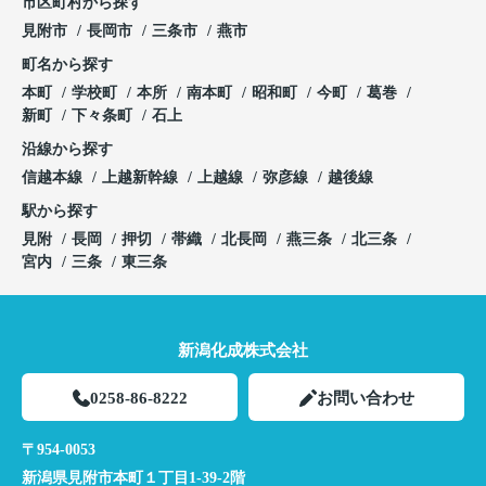
市区町村から探す
見附市
長岡市
三条市
燕市
町名から探す
本町
学校町
本所
南本町
昭和町
今町
葛巻
新町
下々条町
石上
沿線から探す
信越本線
上越新幹線
上越線
弥彦線
越後線
駅から探す
見附
長岡
押切
帯織
北長岡
燕三条
北三条
宮内
三条
東三条
新潟化成株式会社
0258-86-8222
お問い合わせ
〒954-0053
新潟県見附市本町１丁目1-39-2階