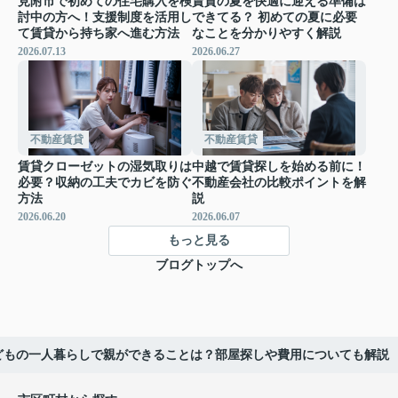
見附市で初めての住宅購入を検
賃貸の夏を快適に迎える準備は
討中の方へ！支援制度を活用し
できてる？ 初めての夏に必要
て賃貸から持ち家へ進む方法
なことを分かりやすく解説
2026.07.13
2026.06.27
不動産賃貸
不動産賃貸
賃貸クローゼットの湿気取りは
中越で賃貸探しを始める前に！
必要？収納の工夫でカビを防ぐ
不動産会社の比較ポイントを解
方法
説
2026.06.20
2026.06.07
もっと見る
ブログトップへ
どもの一人暮らしで親ができることは？部屋探しや費用についても解説