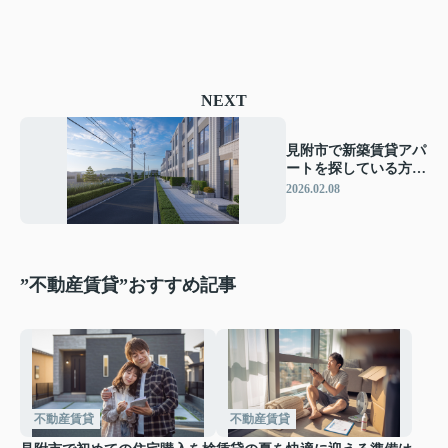
NEXT
見附市で新築賃貸アパ
ートを探している方必
見！見附市の住みやす
2026.02.08
さや選び方を紹介
”不動産賃貸”おすすめ記事
不動産賃貸
不動産賃貸