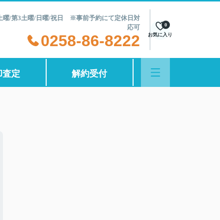
第2土曜/第3土曜/日曜/祝日 ※事前予約にて定休日対
0
応可
0258-86-8222
お気に入り
却査定
解約受付