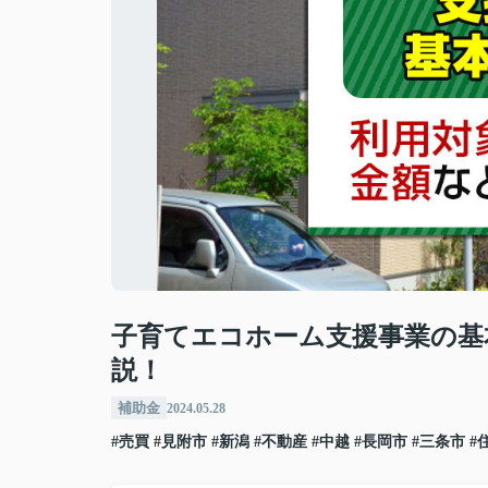
子育てエコホーム支援事業の基
説！
補助金
2024.05.28
#売買
#見附市
#新潟
#不動産
#中越
#長岡市
#三条市
#