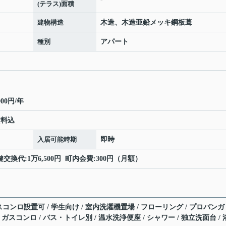
(テラス)面積
建物構造
木造、木造亜鉛メッキ鋼板葺
種別
アパート
00円/年
賃料込
入居可能時期
即時
鍵交換代:1万6,500円 町内会費:300円（月額）
ガスコンロ設置可 / 学生向け / 室内洗濯機置場 / フローリング / プロパンガ
 / ガスコンロ / バス・トイレ別 / 温水洗浄便座 / シャワー / 独立洗面台 / 