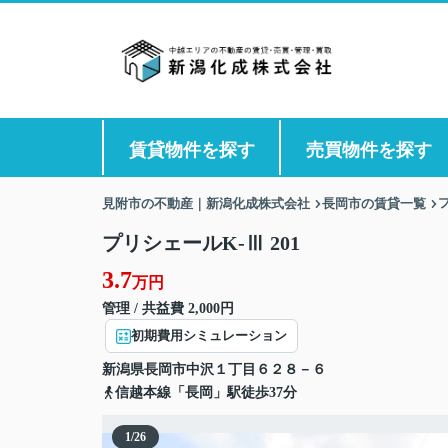
賃貸物件を探す
売買物件を探す
見附市の不動産｜新潟化成株式会社
長岡市の賃貸一覧
プリシェールK-Ⅲ 201
3.7
万円
管理 / 共益費 2,000円
初期費用シミュレーション
新潟県
長岡市
中沢
１丁目６２８－６
信越本線「長岡」駅徒歩37分
1
/
26