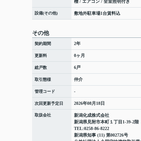
槽 / エアコン / 全室照明付き
設備(その他)
敷地外駐車場1台賃料込
その他
契約期間
2年
更新料
0ヶ月
総戸数
6戸
取引態様
仲介
管理コード
-
次回更新予定日
2026年08月18日
取扱会社
新潟化成株式会社
新潟県見附市本町１丁目1-39-2階
TEL:0258-86-8222
新潟県知事 (11) 第002726号