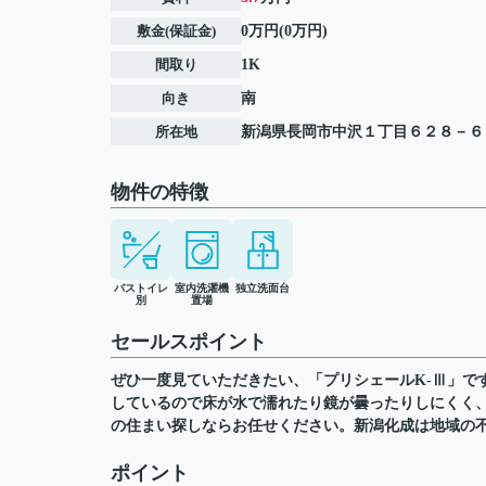
敷金(保証金)
0万円(0万円)
間取り
1K
向き
南
所在地
新潟県
長岡市
中沢
１丁目６２８－６
物件の特徴
バストイレ
室内洗濯機
独立洗面台
別
置場
セールスポイント
ぜひ一度見ていただきたい、「プリシェールK-Ⅲ」で
しているので床が水で濡れたり鏡が曇ったりしにくく
の住まい探しならお任せください。新潟化成は地域の
ポイント