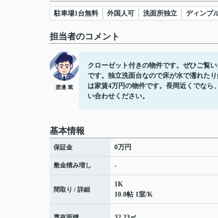
駐車場1台無料
外国人可
洗面所独立
ディンプ
担当者のコメント
クローゼット付きの物件です。ぜひご覧い
です。独立洗面台なので床が水で濡れたり
は家賃4万円の物件です。長岡近くでなら
渡邊 篤
い合わせください。
基本情報
保証金
0万円
敷金積み増し
-
1K
間取り / 詳細
10.0帖 1室
/
K
専有面積
32.23㎡