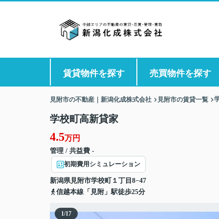
賃貸物件を探す
売買物件を探す
見附市の不動産｜新潟化成株式会社
見附市の賃貸一覧
学校町高新貸家
4.5
万円
管理 / 共益費 -
初期費用シミュレーション
新潟県
見附市
学校町
１丁目8−47
信越本線「見附」駅徒歩25分
1
/
17