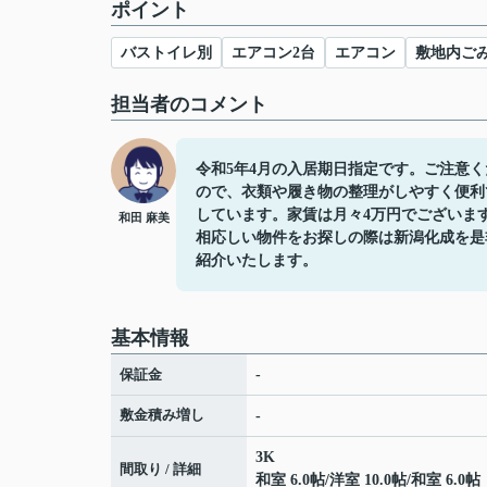
ポイント
バストイレ別
エアコン2台
エアコン
敷地内ご
担当者のコメント
令和5年4月の入居期日指定です。ご注意
ので、衣類や履き物の整理がしやすく便利
しています。家賃は月々4万円でございま
和田 麻美
相応しい物件をお探しの際は新潟化成を是
紹介いたします。
基本情報
保証金
-
敷金積み増し
-
3K
間取り / 詳細
和室 6.0帖
/
洋室 10.0帖
/
和室 6.0帖