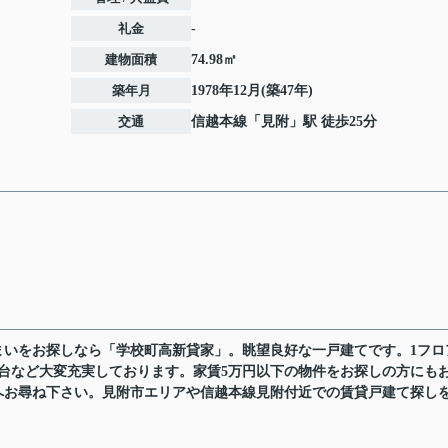
礼金
-
建物面積
74.98㎡
築年月
1978年12月(築47年)
交通
信越本線
「
見附
」駅 徒歩25分
いをお探しなら「学校町高新貸家」。眺望良好な一戸建てです。1フロ
台など大変充実しております。家賃5万円以下の物件をお探しの方にも
へお尋ね下さい。見附市エリアや信越本線見附付近での賃貸戸建て探し