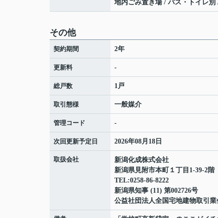
地内ごみ置き場 / バス・トイレ別 /
その他
契約期間
2年
更新料
-
総戸数
1戸
取引態様
一般媒介
管理コード
-
次回更新予定日
2026年08月18日
取扱会社
新潟化成株式会社
新潟県見附市本町１丁目1-39-2階
TEL:0258-86-8222
新潟県知事 (11) 第002726号
公益社団法人全国宅地建物取引業