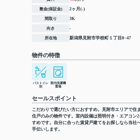
敷金(保証金)
2ヶ月(-)
間取り
3K
向き
-
所在地
新潟県
見附市
学校町
１丁目8−47
物件の特徴
バストイレ
室内洗濯機
別
置場
セールスポイント
こだわりで選びたい方におすすめ。見附市エリアで住ま
住戸のみの物件です。室内設備は照明付き・エアコン2
すめです。自分に合った賃貸戸建てをお探しなら当社
手伝いします。