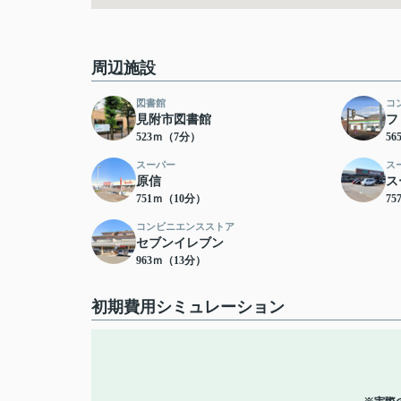
周辺施設
図書館
コ
見附市図書館
フ
523ｍ（7分）
5
スーパー
ス
原信
ス
751ｍ（10分）
7
コンビニエンスストア
セブンイレブン
963ｍ（13分）
初期費用シミュレーション