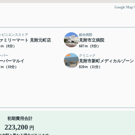
Google Ma
ンビニエンスストア
総合病院
ァミリーマート 見附元町店
見附市立病院
65ｍ（8分）
687ｍ（9分）
ーパー
クリニック
ーパーマルイ
見附市新町メディカルゾーン
57ｍ（10分）
820ｍ（11分）
初期費用合計
223,200
円