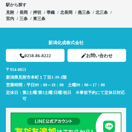
駅から探す
見附
長岡
押切
帯織
北長岡
燕三条
北三条
宮内
三条
東三条
新潟化成株式会社
0258-86-8222
お問い合わせ
〒954-0053
新潟県見附市本町１丁目1-39-2階
営業時間：
平日09：00～18：00 土曜09：00～17：00
定休日：
第2土曜/第3土曜/日曜/祝日 ※事前予約にて定休日対応
可