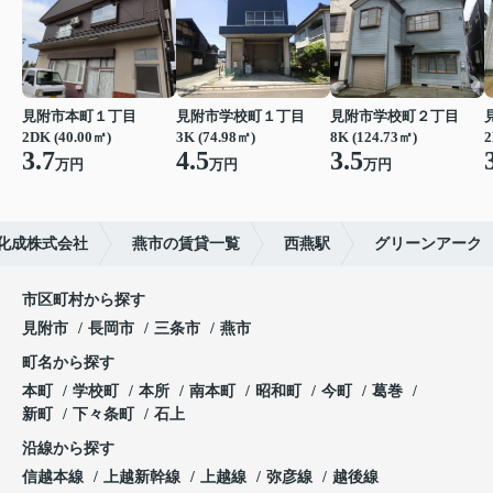
見附市本町１丁目
見附市学校町１丁目
見附市学校町２丁目
2DK (40.00㎡)
3K (74.98㎡)
8K (124.73㎡)
2
3.7
4.5
3.5
万円
万円
万円
化成株式会社
燕市の賃貸一覧
西燕駅
グリーンアーク
市区町村から探す
見附市
長岡市
三条市
燕市
町名から探す
本町
学校町
本所
南本町
昭和町
今町
葛巻
新町
下々条町
石上
沿線から探す
信越本線
上越新幹線
上越線
弥彦線
越後線