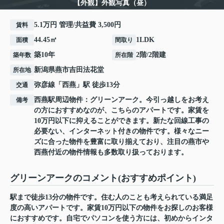
【外観】外観写真（昼）
5.1万円 管理/共益費 3,500円
賃料
44.45㎡
1LDK
面積
間取り
築10年
2階/2階建
築年数
所在階
新潟県
燕市
吉田法花堂
所在地
弥彦線
「
西燕
」駅 徒歩13分
交通
西燕駅周辺物件：グリーンアーク。今引っ越しをお考え
備考
の方におすすめなのが、こちらのアパートです。家賃を
10万円以下に抑えることができます。新たな回線工事の
必要ない、インターネット付きの物件です。様々なニー
ズに合った物件を豊富に取り揃えており、注目の燕市や
西燕付近の物件情報も多数取り扱っております。
グリーンアークのコメント(おすすめポイント)
駅まで徒歩13分の物件です。住む人のことも考えられている満足
度の高いアパートです。家賃10万円以下の物件をお探しのお客様
におすすめです。自宅でパソコンを使う方には、初めからインタ