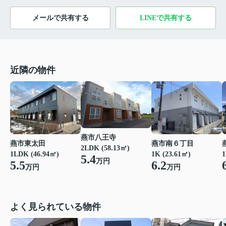
メールで共有する
LINEで共有する
近隣の物件
燕市八王寺
燕市東太田
燕市南６丁目
2LDK (58.13㎡)
1LDK (46.94㎡)
1K (23.61㎡)
1
5.4
万円
5.5
6.2
万円
万円
よく見られている物件