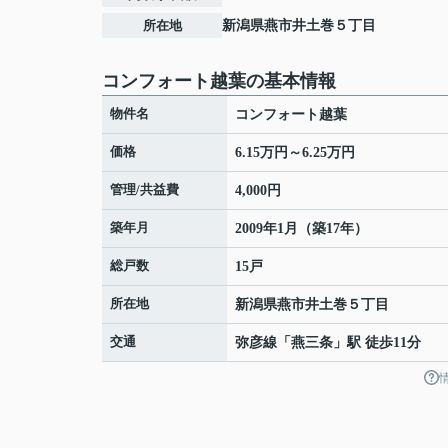
所在地
新潟県
燕市
井土巻
５丁目
コンフォート越葉の基本情報
物件名
コンフォート越葉
価格
6.15万円～6.25万円
管理/共益費
4,000円
築年月
2009年1月（築17年）
総戸数
15戸
所在地
新潟県
燕市
井土巻
５丁目
交通
弥彦線
「
燕三条
」駅 徒歩11分