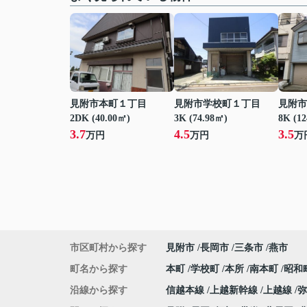
見附市本町１丁目
見附市学校町１丁目
見附市
2DK (40.00㎡)
3K (74.98㎡)
8K (1
3.7
4.5
3.5
万円
万円
万
市区町村から探す
見附市
長岡市
三条市
燕市
町名から探す
本町
学校町
本所
南本町
昭和
沿線から探す
信越本線
上越新幹線
上越線