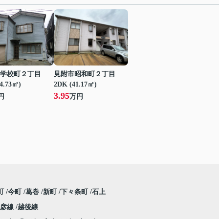
学校町２丁目
見附市昭和町２丁目
24.73㎡)
2DK (41.17㎡)
3.95
円
万円
町
今町
葛巻
新町
下々条町
石上
弥彦線
越後線