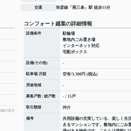
交通
弥彦線
「
燕三条
」駅 徒歩11分
コンフォート越葉の詳細情報
設備条件
駐輪場
敷地内ごみ置き場
インターネット対応
宅配ボックス
設備(その他)
-
駐車場/月額
空有/3,300円 (税込)
用途地域
-
募集戸数 / 総戸数
- / 15戸
取引態様
仲介
情報の見方
備考
共用設備の充実している、楽しく生
きるマンションです。敷地内にごみ
場がある物件です。こちらは賃料6.1