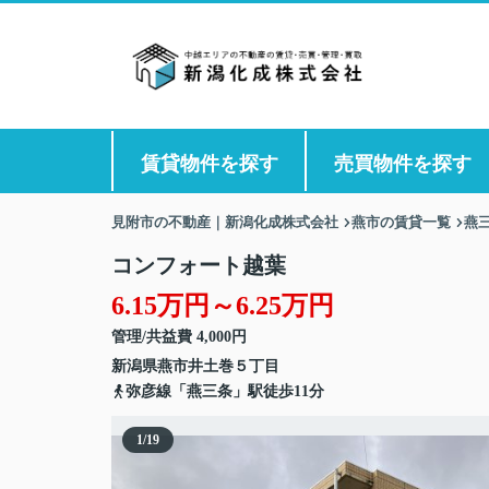
賃貸物件を探す
売買物件を探す
見附市の不動産｜新潟化成株式会社
燕市の賃貸一覧
燕
コンフォート越葉
6.15万円～6.25万円
管理/共益費 4,000円
新潟県
燕市
井土巻
５丁目
弥彦線「燕三条」駅徒歩11分
1
/
19