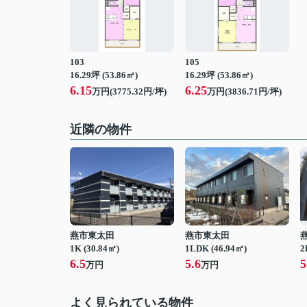
103
105
16.29坪 (53.86㎡)
16.29坪 (53.86㎡)
6.15
6.25
万円(3775.32円/坪)
万円(3836.71円/坪)
近隣の物件
燕市東太田
燕市東太田
1K (30.84㎡)
1LDK (46.94㎡)
2
6.5
5.6
5
万円
万円
よく見られている物件