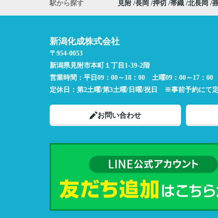
駅から探す
見附
長岡
押切
帯織
北長岡
新潟化成株式会社
〒954-0053
新潟県見附市本町１丁目1-39-2階
営業時間：
平日09：00～18：00 土曜09：00～17：00
定休日：
第2土曜/第3土曜/日曜/祝日 ※事前予約にて
お問い合わせ