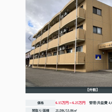
【外観】
価格
6.15万円～6.25万円
管理/共益費
4
間取り/面積
2LDK/53.86㎡