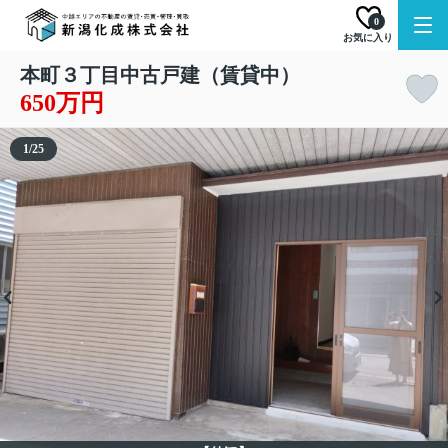
0
お気に入り
本町３丁目中古戸建（賃貸中）
650万円
1
/
25