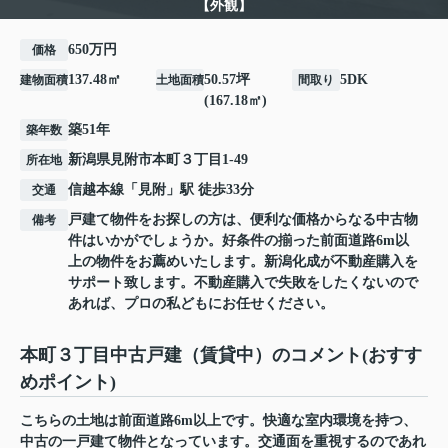
【外観】
650万円
価格
137.48㎡
50.57坪
5DK
建物面積
土地面積
間取り
(167.18㎡)
築51年
築年数
新潟県
見附市
本町
３丁目1-49
所在地
信越本線
「
見附
」駅 徒歩33分
交通
戸建て物件をお探しの方は、便利な価格からなる中古物
備考
件はいかがでしょうか。好条件の揃った前面道路6m以
上の物件をお薦めいたします。新潟化成が不動産購入を
サポート致します。不動産購入で失敗をしたくないので
あれば、プロの私どもにお任せください。
本町３丁目中古戸建（賃貸中）のコメント(おすす
めポイント)
こちらの土地は前面道路6m以上です。快適な室内環境を持つ、
中古の一戸建て物件となっています。交通面を重視するのであれ