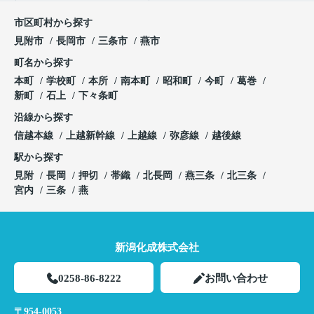
市区町村から探す
見附市
長岡市
三条市
燕市
町名から探す
本町
学校町
本所
南本町
昭和町
今町
葛巻
新町
石上
下々条町
沿線から探す
信越本線
上越新幹線
上越線
弥彦線
越後線
駅から探す
見附
長岡
押切
帯織
北長岡
燕三条
北三条
宮内
三条
燕
新潟化成株式会社
0258-86-8222
お問い合わせ
〒954-0053