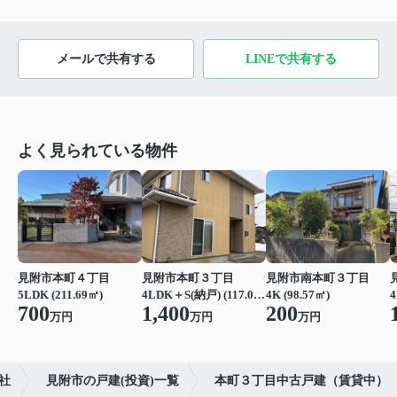
メールで共有する
LINEで共有する
よく見られている物件
見附市本町４丁目
見附市本町３丁目
見附市南本町３丁目
5LDK (211.69㎡)
4LDK＋S(納戸) (117.00㎡)
4K (98.57㎡)
4
700
1,400
200
万円
万円
万円
社
見附市の戸建(投資)一覧
本町３丁目中古戸建（賃貸中）