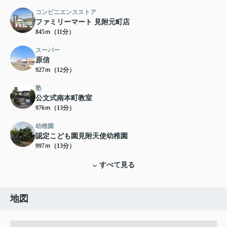
コンビニエンスストア
ファミリーマート 見附元町店
845ｍ（11分）
スーパー
原信
927ｍ（12分）
塾
公文式南本町教室
976ｍ（13分）
幼稚園
認定こども園見附天使幼稚園
997ｍ（13分）
すべて見る
地図