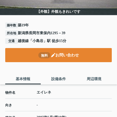
【外観】外観もきれいです
築19年
築年数
新潟県長岡市東保内1295－39
所在地
越後線
「
小島谷
」駅 徒歩15分
交通
お問い合わせ
無料
基本情報
設備条件
周辺環境
エイレネ
物件名
-
向き