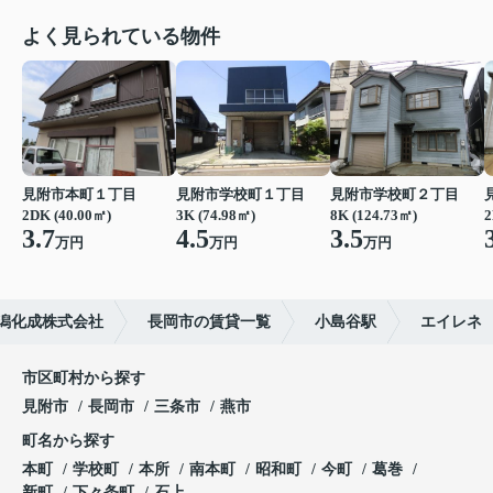
よく見られている物件
見附市本町１丁目
見附市学校町１丁目
見附市学校町２丁目
2DK (40.00㎡)
3K (74.98㎡)
8K (124.73㎡)
2
3.7
4.5
3.5
万円
万円
万円
潟化成株式会社
長岡市の賃貸一覧
小島谷駅
エイレネ
市区町村から探す
見附市
長岡市
三条市
燕市
町名から探す
本町
学校町
本所
南本町
昭和町
今町
葛巻
新町
下々条町
石上