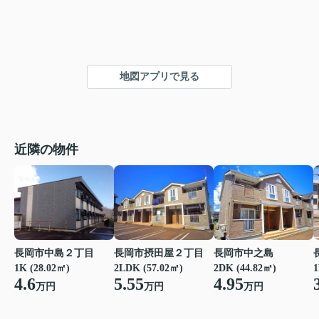
地図アプリで見る
近隣の物件
長岡市中島２丁目
長岡市摂田屋２丁目
長岡市中之島
1K (28.02㎡)
2LDK (57.02㎡)
2DK (44.82㎡)
1
4.6
5.55
4.95
万円
万円
万円