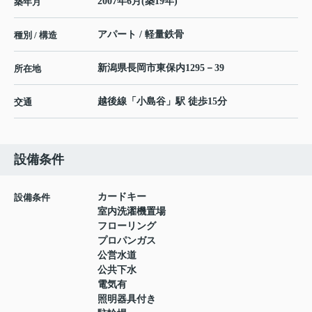
2007年6月(築19年)
築年月
アパート / 軽量鉄骨
種別 / 構造
新潟県
長岡市
東保内
1295－39
所在地
越後線
「
小島谷
」駅 徒歩15分
交通
設備条件
カードキー
設備条件
室内洗濯機置場
フローリング
プロパンガス
公営水道
公共下水
電気有
照明器具付き