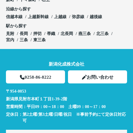
沿線から探す
信越本線
上越新幹線
上越線
弥彦線
越後線
駅から探す
見附
長岡
押切
帯織
北長岡
燕三条
北三条
宮内
三条
東三条
新潟化成株式会社
0258-86-8222
お問い合わせ
〒954-0053
新潟県見附市本町１丁目1-39-2階
営業時間：
平日09：00～18：00 土曜09：00～17：00
定休日：
第2土曜/第3土曜/日曜/祝日 ※事前予約にて定休日対応
可