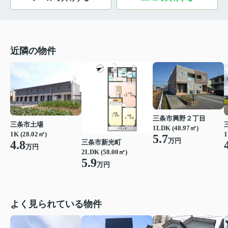
近隣の物件
三条市興野２丁目
三条市土場
1LDK (48.97㎡)
1K (28.02㎡)
1
5.7
万円
4.8
三条市新光町
万円
2LDK (58.00㎡)
5.9
万円
よく見られている物件