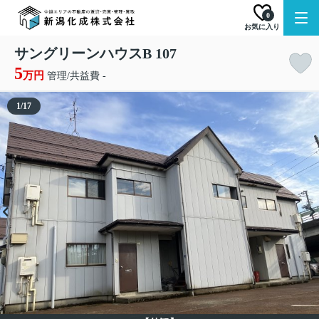
0
お気に入り
サングリーンハウスB 107
5
万円
管理/共益費 -
1
/
17