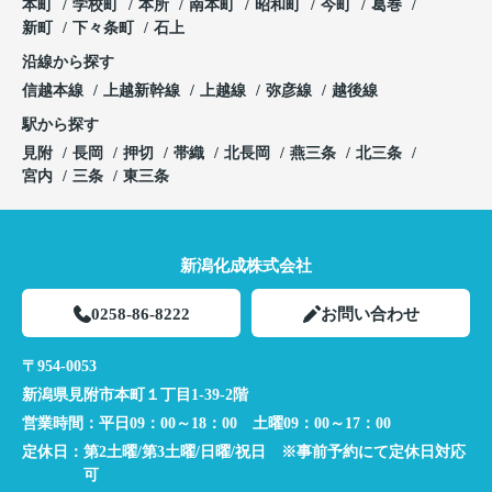
本町
学校町
本所
南本町
昭和町
今町
葛巻
新町
下々条町
石上
沿線から探す
信越本線
上越新幹線
上越線
弥彦線
越後線
駅から探す
見附
長岡
押切
帯織
北長岡
燕三条
北三条
宮内
三条
東三条
新潟化成株式会社
0258-86-8222
お問い合わせ
〒954-0053
新潟県見附市本町１丁目1-39-2階
営業時間：
平日09：00～18：00 土曜09：00～17：00
定休日：
第2土曜/第3土曜/日曜/祝日 ※事前予約にて定休日対応
可