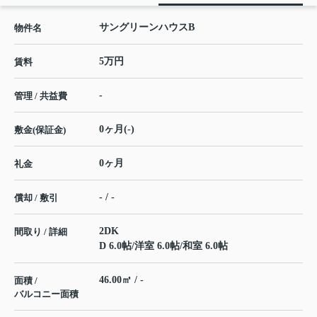
サングリーンハウスB
物件名
5万円
賃料
-
管理 / 共益費
0ヶ月(-)
敷金(保証金)
0ヶ月
礼金
- / -
償却 / 敷引
2DK
間取り / 詳細
D 6.0帖
/
洋室 6.0帖
/
和室 6.0帖
46.00㎡ / -
面積 /
バルコニー面積