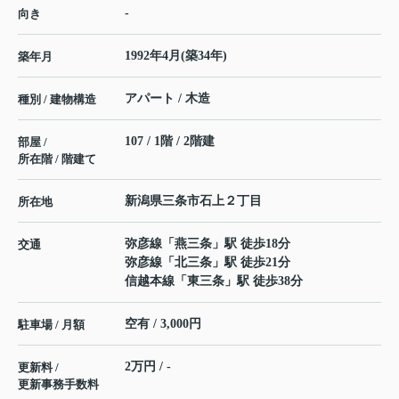
-
向き
1992年4月(築34年)
築年月
アパート / 木造
種別 / 建物構造
107 / 1階 / 2階建
部屋 /
所在階 / 階建て
新潟県
三条市
石上
２丁目
所在地
弥彦線
「
燕三条
」駅 徒歩18分
交通
弥彦線
「
北三条
」駅 徒歩21分
信越本線
「
東三条
」駅 徒歩38分
空有 / 3,000円
駐車場 / 月額
2万円 / -
更新料 /
更新事務手数料