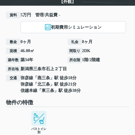
【外観】
5万円 管理/共益費 -
賃料
初期費用シミュレーション
0ヶ月
0ヶ月
敷金
礼金
46.00㎡
2DK
面積
間取り
築34年
1階/2階建
築年数
所在階
新潟県
三条市
石上
２丁目
所在地
弥彦線
「
燕三条
」駅 徒歩18分
交通
弥彦線
「
北三条
」駅 徒歩21分
信越本線
「
東三条
」駅 徒歩38分
物件の特徴
バストイレ
別