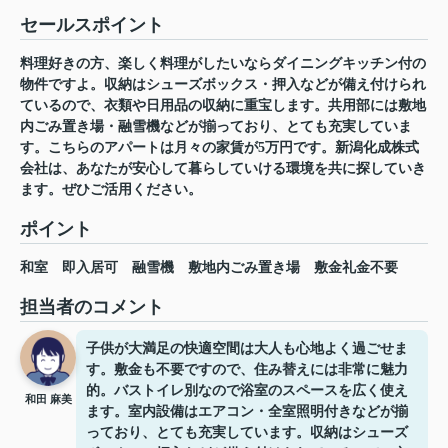
セールスポイント
料理好きの方、楽しく料理がしたいならダイニングキッチン付の
物件ですよ。収納はシューズボックス・押入などが備え付けられ
ているので、衣類や日用品の収納に重宝します。共用部には敷地
内ごみ置き場・融雪機などが揃っており、とても充実していま
す。こちらのアパートは月々の家賃が5万円です。新潟化成株式
会社は、あなたが安心して暮らしていける環境を共に探していき
ます。ぜひご活用ください。
ポイント
和室
即入居可
融雪機
敷地内ごみ置き場
敷金礼金不要
担当者のコメント
子供が大満足の快適空間は大人も心地よく過ごせま
す。敷金も不要ですので、住み替えには非常に魅力
的。バストイレ別なので浴室のスペースを広く使え
和田 麻美
ます。室内設備はエアコン・全室照明付きなどが揃
っており、とても充実しています。収納はシューズ