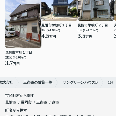
見附市学校町１丁目
見附市学校町２丁目
3K (74.98㎡)
8K (124.73㎡)
2
4.5
3.5
万円
万円
見附市本町１丁目
2DK (40.00㎡)
3.7
万円
株式会社
三条市の賃貸一覧
サングリーンハウスB
107
市区町村から探す
見附市
長岡市
三条市
燕市
町名から探す