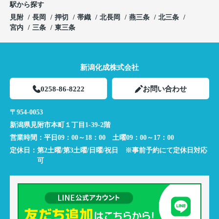
駅から探す
見附
長岡
押切
帯織
北長岡
燕三条
北三条
宮内
三条
東三条
新潟化成株式会社
0258-86-8222
お問い合わせ
〒954-0053
新潟県見附市本町１丁目1-39-2階
営業時間：
平日09：00～18：00 土曜09：00～17：00
定休日：
第2土曜/第3土曜/日曜/祝日 ※事前予約にて定休日対応
可