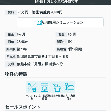
【外観】おしゃれな外観です
3.8万円 管理/共益費 4,000円
賃料
初期費用シミュレーション
0ヶ月
1ヶ月
敷金
礼金
26.08㎡
1K
面積
間取り
築23年
2階/2階建
築年数
所在階
新潟県
見附市
葛巻
１丁目８－８５
所在地
信越本線
「
見附
」駅 徒歩22分
交通
物件の特徴
バストイレ
室内洗濯機
浴室乾燥機
家具・家電
別
置場
付き
セールスポイント