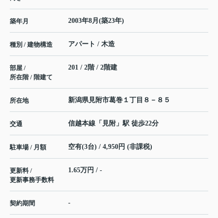
2003年8月(築23年)
築年月
アパート / 木造
種別 / 建物構造
201 / 2階 / 2階建
部屋 /
所在階 / 階建て
新潟県
見附市
葛巻
１丁目８－８５
所在地
信越本線
「
見附
」駅 徒歩22分
交通
空有(3台) / 4,950円 (非課税)
駐車場 / 月額
1.65万円 / -
更新料 /
更新事務手数料
-
契約期間