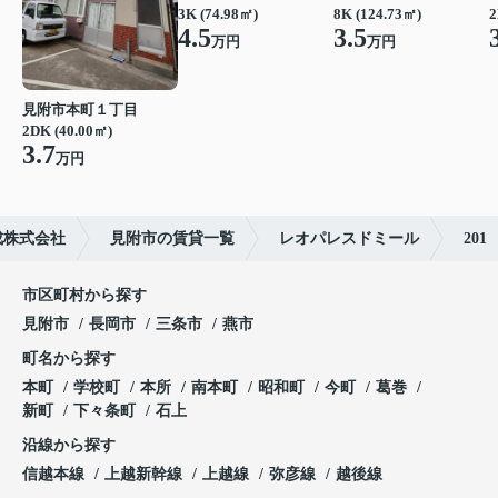
3K (74.98㎡)
8K (124.73㎡)
2
4.5
3.5
万円
万円
見附市本町１丁目
2DK (40.00㎡)
3.7
万円
成株式会社
見附市の賃貸一覧
レオパレスドミール
201
市区町村から探す
見附市
長岡市
三条市
燕市
町名から探す
本町
学校町
本所
南本町
昭和町
今町
葛巻
新町
下々条町
石上
沿線から探す
信越本線
上越新幹線
上越線
弥彦線
越後線