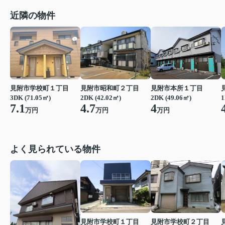
近隣の物件
見附市学校町１丁目
見附市昭和町２丁目
見附市本所１丁目
3DK (71.05㎡)
2DK (42.02㎡)
2DK (49.06㎡)
1
7.1
4.7
4
万円
万円
万円
よく見られている物件
見附市学校町１丁目
見附市学校町２丁目