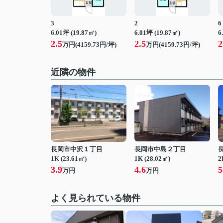
3
2
6
6.01坪 (19.87㎡)
6.01坪 (19.87㎡)
6
2.5
2.5
2
万円(4159.73円/坪)
万円(4159.73円/坪)
近隣の物件
長岡市中沢１丁目
長岡市中島２丁目
1K (23.61㎡)
1K (28.02㎡)
2
3.9
4.6
5
万円
万円
よく見られている物件