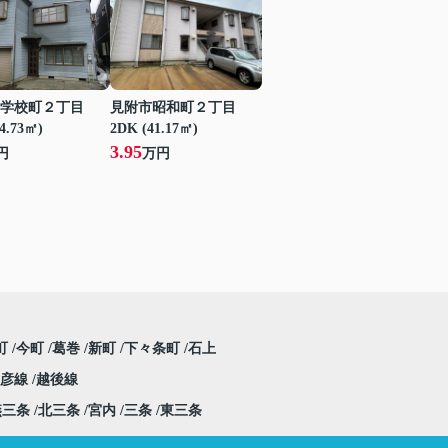
学校町２丁目
見附市昭和町２丁目
24.73㎡)
2DK (41.17㎡)
3.95
円
万円
町
今町
葛巻
新町
下々条町
石上
弥彦線
越後線
燕三条
北三条
宮内
三条
東三条