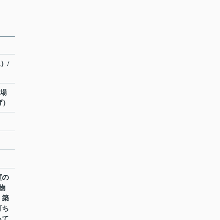
）/
車場
げ）
度の
物
。築
打ち
って