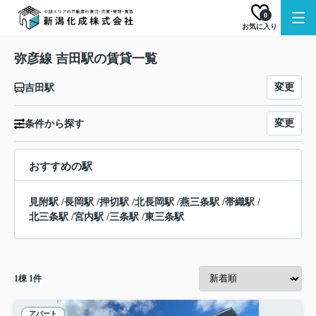
0
お気に入り
弥彦線 吉田駅の賃貸一覧
変更
吉田駅
変更
条件から探す
おすすめの駅
見附駅
/
長岡駅
/
押切駅
/
北長岡駅
/
燕三条駅
/
帯織駅
/
北三条駅
/
宮内駅
/
三条駅
/
東三条駅
1
棟
1
件
アパート