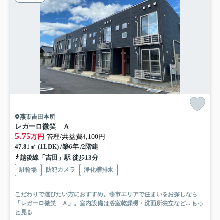
燕市吉田本所
レガーロ微笑 Ａ
5.75
万円
管理/共益費4,100円
47.81㎡ (1LDK) /築6年 /2階建
越後線「吉田」駅 徒歩13分
駐輪場
防犯カメラ
浄化槽排水
こだわりで選びたい方におすすめ。燕市エリアで住まいをお探しなら
「レガーロ微笑 Ａ」。室内設備は浴室乾燥機・洗面所独立など...
もっ
と見る