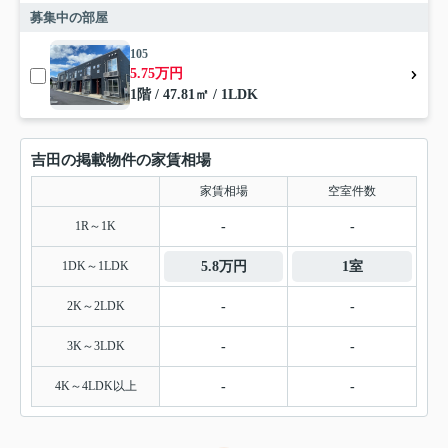
募集中の部屋
105
5.75万円
1階 / 47.81㎡ / 1LDK
吉田の掲載物件の家賃相場
家賃相場
空室件数
1R～1K
-
-
1DK～1LDK
5.8万円
1室
2K～2LDK
-
-
3K～3LDK
-
-
4K～4LDK以上
-
-