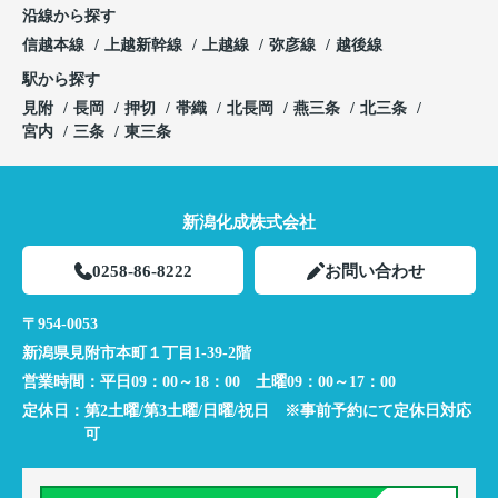
沿線から探す
信越本線
上越新幹線
上越線
弥彦線
越後線
駅から探す
見附
長岡
押切
帯織
北長岡
燕三条
北三条
宮内
三条
東三条
新潟化成株式会社
0258-86-8222
お問い合わせ
〒954-0053
新潟県見附市本町１丁目1-39-2階
営業時間：
平日09：00～18：00 土曜09：00～17：00
定休日：
第2土曜/第3土曜/日曜/祝日 ※事前予約にて定休日対応
可