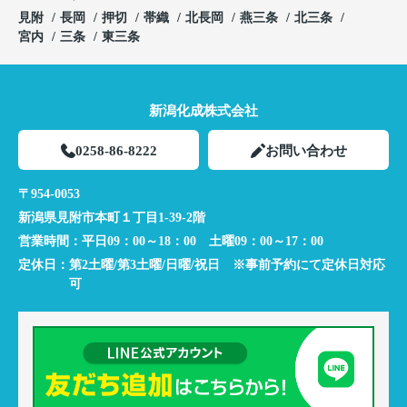
見附
長岡
押切
帯織
北長岡
燕三条
北三条
宮内
三条
東三条
新潟化成株式会社
0258-86-8222
お問い合わせ
〒954-0053
新潟県見附市本町１丁目1-39-2階
営業時間：
平日09：00～18：00 土曜09：00～17：00
定休日：
第2土曜/第3土曜/日曜/祝日 ※事前予約にて定休日対応
可