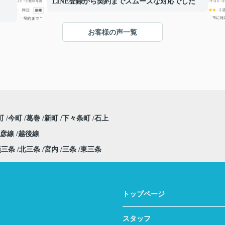
LINE登録から契約までスムーズな対応でした
お客様の声一覧
町
今町
葛巻
新町
下々条町
石上
弥彦線
越後線
燕三条
北三条
宮内
三条
東三条
トップページ
スタッフ