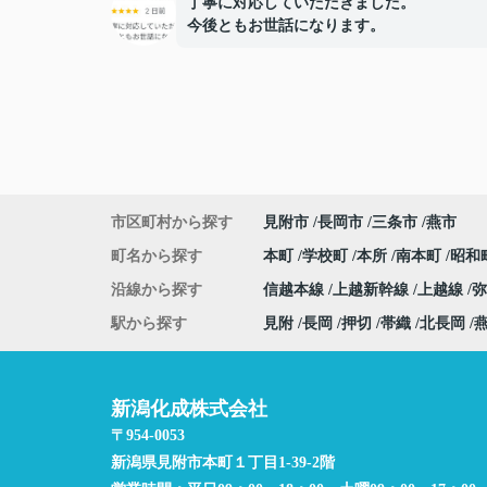
丁寧に対応していただきました。
今後ともお世話になります。
市区町村から探す
見附市
長岡市
三条市
燕市
町名から探す
本町
学校町
本所
南本町
昭和
沿線から探す
信越本線
上越新幹線
上越線
駅から探す
見附
長岡
押切
帯織
北長岡
新潟化成株式会社
〒954-0053
新潟県見附市本町１丁目1-39-2階