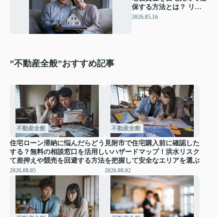
保する方法とは？ リー
スバック活用で住み続け
2026.05.16
ながら資金を準備するコ
ツ
”不動産全般”おすすめ記事
不動産全般
不動産全般
住宅ローン滞納に悩んだらどう
見附市で住宅購入前に確認した
する？無料の相談窓口を活用し
いハザードマップ！洪水リスク
て差押えや競売を回避する方法
を把握して安全なエリアを選ぶ
2026.08.05
2026.08.02