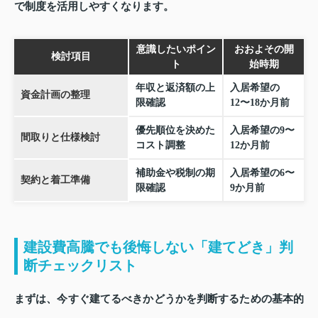
で制度を活用しやすくなります。
意識したいポイン
おおよその開
検討項目
ト
始時期
年収と返済額の上
入居希望の
資金計画の整理
限確認
12〜18か月前
優先順位を決めた
入居希望の9〜
間取りと仕様検討
コスト調整
12か月前
補助金や税制の期
入居希望の6〜
契約と着工準備
限確認
9か月前
建設費高騰でも後悔しない「建てどき」判
断チェックリスト
まずは、今すぐ建てるべきかどうかを判断するための基本的