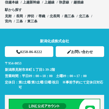
信越本線
上越新幹線
上越線
弥彦線
越後線
駅から探す
見附
長岡
押切
帯織
北長岡
燕三条
北三条
宮内
三条
東三条
新潟化成株式会社
0258-86-8222
お問い合わせ
〒954-0053
新潟県見附市本町１丁目1-39-2階
営業時間：
平日09：00～18：00 土曜09：00～17：00
定休日：
第2土曜/第3土曜/日曜/祝日 ※事前予約にて定休日対応
可