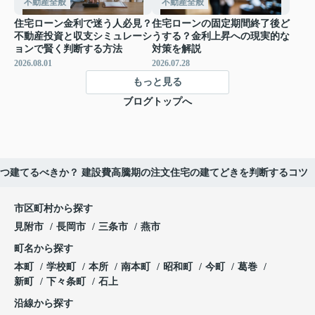
不動産全般
不動産全般
住宅ローン金利で迷う人必見？
住宅ローンの固定期間終了後ど
不動産投資と収支シミュレーシ
うする？金利上昇への現実的な
ョンで賢く判断する方法
対策を解説
2026.08.01
2026.07.28
もっと見る
ブログトップへ
いつ建てるべきか？ 建設費高騰期の注文住宅の建てどきを判断するコツ
市区町村から探す
見附市
長岡市
三条市
燕市
町名から探す
本町
学校町
本所
南本町
昭和町
今町
葛巻
新町
下々条町
石上
沿線から探す