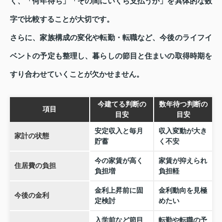
く、「何年待ち」「その間にいくら支払うか」を具体的な数
字で比較することが大切です。
さらに、家族構成の変化や転勤・転職など、今後のライフイ
ベントの予定も整理し、暮らしの節目と住まいの取得時期を
すり合わせていくことが欠かせません。
今建てる判断の
数年待つ判断の
項目
目安
目安
安定収入と毎月
収入変動が大き
家計の状態
貯蓄
く不安
今の家賃が高く
家賃が抑えられ
住居費の負担
負担増
負担軽
金利上昇前に固
金利動向を見極
今後の金利
定検討
めたい
入学前など節目
転勤や転職の予