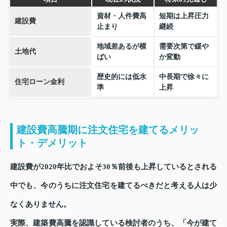
資材・人件費高
短期は上昇圧力
建設費
止まり
継続
地域差あるが横
需要次第で緩や
土地代
ばい
か変動
歴史的には低水
中長期で徐々に
住宅ローン金利
準
上昇
建設費高騰期に注文住宅を建てるメリッ
ト・デメリット
建設費が2020年比でおよそ30％前後も上昇しているとされる
中でも、今のうちに注文住宅を建てるべきだと考える人は少
なくありません。
実際、建築費高騰を認識している検討者のうち、「今が建て