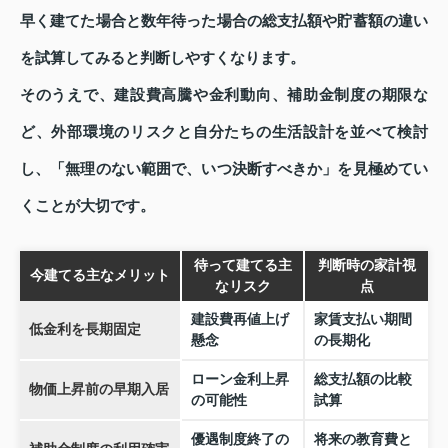
早く建てた場合と数年待った場合の総支払額や貯蓄額の違い
を試算してみると判断しやすくなります。
そのうえで、建設費高騰や金利動向、補助金制度の期限な
ど、外部環境のリスクと自分たちの生活設計を並べて検討
し、「無理のない範囲で、いつ決断すべきか」を見極めてい
くことが大切です。
待って建てる主
判断時の家計視
今建てる主なメリット
なリスク
点
建設費再値上げ
家賃支払い期間
低金利を長期固定
懸念
の長期化
ローン金利上昇
総支払額の比較
物価上昇前の早期入居
の可能性
試算
優遇制度終了の
将来の教育費と