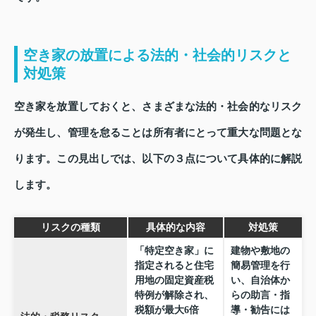
空き家の放置による法的・社会的リスクと
対処策
空き家を放置しておくと、さまざまな法的・社会的なリスク
が発生し、管理を怠ることは所有者にとって重大な問題とな
ります。この見出しでは、以下の３点について具体的に解説
します。
リスクの種類
具体的な内容
対処策
「特定空き家」に
建物や敷地の
指定されると住宅
簡易管理を行
用地の固定資産税
い、自治体か
特例が解除され、
らの助言・指
税額が最大6倍
導・勧告には