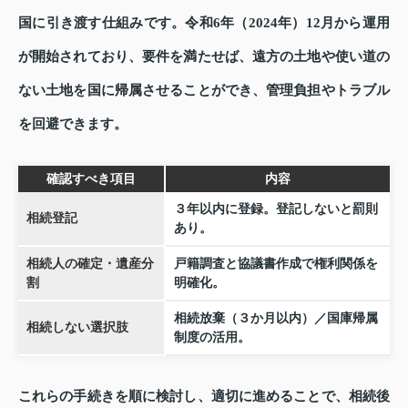
国に引き渡す仕組みです。令和6年（2024年）12月から運用
が開始されており、要件を満たせば、遠方の土地や使い道の
ない土地を国に帰属させることができ、管理負担やトラブル
を回避できます。
確認すべき項目
内容
３年以内に登録。登記しないと罰則
相続登記
あり。
相続人の確定・遺産分
戸籍調査と協議書作成で権利関係を
割
明確化。
相続放棄（３か月以内）／国庫帰属
相続しない選択肢
制度の活用。
これらの手続きを順に検討し、適切に進めることで、相続後