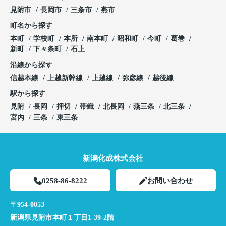
見附市
長岡市
三条市
燕市
町名から探す
本町
学校町
本所
南本町
昭和町
今町
葛巻
新町
下々条町
石上
沿線から探す
信越本線
上越新幹線
上越線
弥彦線
越後線
駅から探す
見附
長岡
押切
帯織
北長岡
燕三条
北三条
宮内
三条
東三条
新潟化成株式会社
0258-86-8222
お問い合わせ
〒954-0053
新潟県見附市本町１丁目1-39-2階