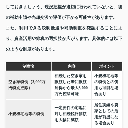
しておきましょう。現況把握が適切に行われていないと、後
の補助申請や売却交渉で評価が下がる可能性があります。
また、利用できる税制優遇や補助制度を確認することによ
り、資産活用や節税の選択肢が広がります。具体的には以下
のような制度があります。
制度名
内容
ポイント
相続した空き家を
小規模宅地等
空き家特例（3,000万
譲渡した際に譲渡
の特例との併
円特別控除）
所得から最大3,000
用も可能な場
万円控除可能
合あり
居住実績や貸
一定要件の宅地に
家としての活
小規模宅地等の特例
対し相続税評価額
用が前提にな
を大幅に減額
る場合あり