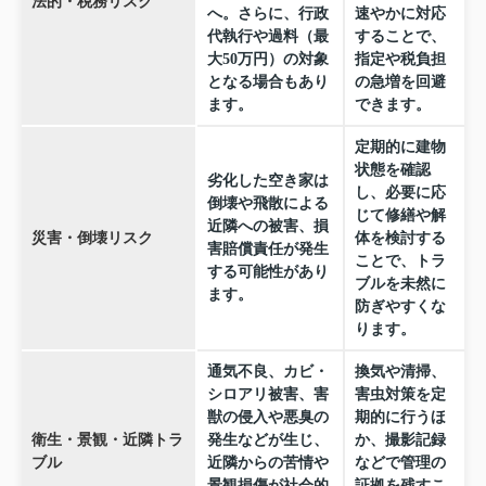
法的・税務リスク
へ。さらに、行政
速やかに対応
代執行や過料（最
することで、
大50万円）の対象
指定や税負担
となる場合もあり
の急増を回避
ます。
できます。
定期的に建物
状態を確認
劣化した空き家は
し、必要に応
倒壊や飛散による
じて修繕や解
近隣への被害、損
災害・倒壊リスク
体を検討する
害賠償責任が発生
ことで、トラ
する可能性があり
ブルを未然に
ます。
防ぎやすくな
ります。
通気不良、カビ・
換気や清掃、
シロアリ被害、害
害虫対策を定
獣の侵入や悪臭の
期的に行うほ
衛生・景観・近隣トラ
発生などが生じ、
か、撮影記録
ブル
近隣からの苦情や
などで管理の
景観損傷が社会的
証拠を残すこ