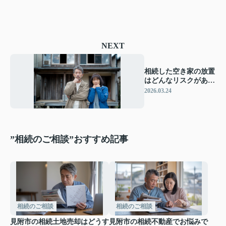
NEXT
相続した空き家の放置
はどんなリスクがあ
る？管理や早めの対応
2026.03.24
で負担を減らす方法
”相続のご相談”おすすめ記事
相続のご相談
相続のご相談
見附市の相続土地売却はどうす
見附市の相続不動産でお悩みで