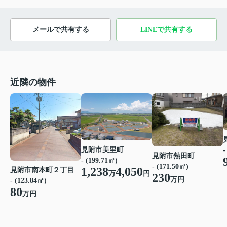
メールで共有する
LINEで共有する
近隣の物件
見附市美里町
-
見附市熱田町
- (199.71㎡)
- (171.50㎡)
1,238
4,050
見附市南本町２丁目
万
円
230
万円
- (123.84㎡)
80
万円