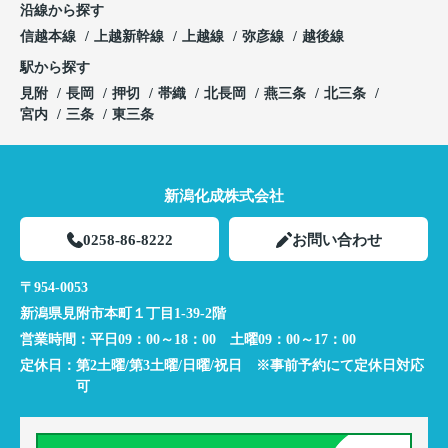
沿線から探す
信越本線
上越新幹線
上越線
弥彦線
越後線
駅から探す
見附
長岡
押切
帯織
北長岡
燕三条
北三条
宮内
三条
東三条
新潟化成株式会社
0258-86-8222
お問い合わせ
〒954-0053
新潟県見附市本町１丁目1-39-2階
営業時間：
平日09：00～18：00 土曜09：00～17：00
定休日：
第2土曜/第3土曜/日曜/祝日 ※事前予約にて定休日対応
可