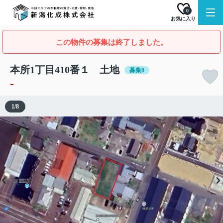
0
お気に入り
この物件の募集は終了しました。
本所1丁目410番１ 土地
募集0
-
1
/
8