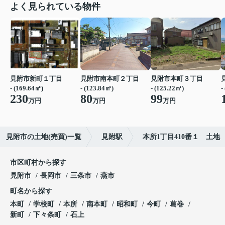
よく見られている物件
見附市新町１丁目
見附市南本町２丁目
見附市本町３丁目
- (169.64㎡)
- (123.84㎡)
- (125.22㎡)
-
230
80
99
万円
万円
万円
見附市の土地(売買)一覧
見附駅
本所1丁目410番１ 土地
市区町村から探す
見附市
長岡市
三条市
燕市
町名から探す
本町
学校町
本所
南本町
昭和町
今町
葛巻
新町
下々条町
石上