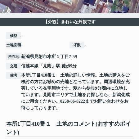
【外観】きれいな外観です
-
価格
-
-
土地面積
坪数
新潟県
見附市
本所
１丁目7-59
所在地
信越本線
「
見附
」駅 徒歩9分
交通
本所1丁目410番１ 土地の詳しい情報。土地の購入をご
備考
検討の方にお勧めの売地となっています。周辺環境が充
実している在宅用地です。駅から徒歩9分圏内に立地し
ています。見附市エリアで土地をお探しなら、新潟化成
にご用命ください。0258-86-8222までお問い合わせをお
待ちしております。
本所1丁目410番１ 土地のコメント(おすすめポイ
ント)