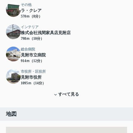
その他
ラ・クレア
570ｍ（8分）
インテリア
株式会社浅間家具店見附店
798ｍ（10分）
総合病院
見附市立病院
914ｍ（12分）
市役所・区役所
見附市役所
1095ｍ（14分）
すべて見る
地図