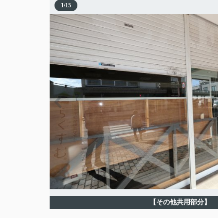
1
/
15
【その他共用部分】