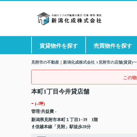
賃貸物件を探す
売買物件を探す
見附市の不動産｜新潟化成株式会社
見附市の店舗(賃貸)
この物
本町1丁目今井貸店舗
-
(-/坪)
管理/共益費 -
新潟県
見附市
本町
１丁目1−39 1階
信越本線「見附」駅徒歩28分