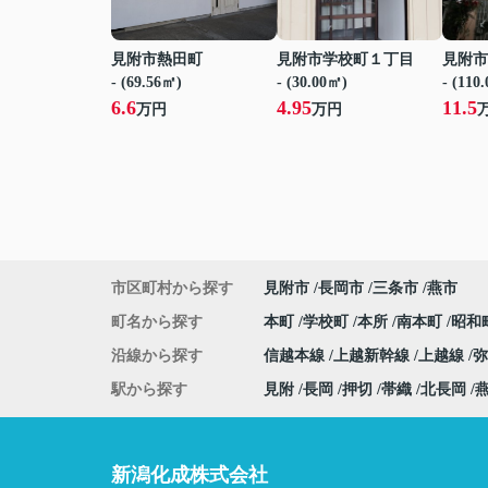
見附市熱田町
見附市学校町１丁目
見附市
- (69.56㎡)
- (30.00㎡)
- (110
6.6
4.95
11.5
万円
万円
市区町村から探す
見附市
長岡市
三条市
燕市
町名から探す
本町
学校町
本所
南本町
昭和
沿線から探す
信越本線
上越新幹線
上越線
駅から探す
見附
長岡
押切
帯織
北長岡
新潟化成株式会社