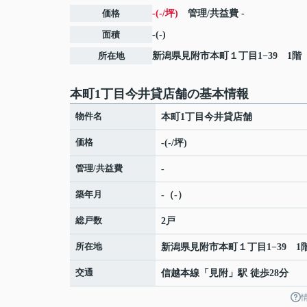
価格
-(-/坪)
管理/共益費
-
面積
-(-)
所在地
新潟県
見附市
本町
１丁目1−39 1階
本町1丁目今井貸店舗の基本情報
物件名
本町1丁目今井貸店舗
価格
-(-/坪)
管理/共益費
-
築年月
-（-）
総戸数
2戸
所在地
新潟県
見附市
本町
１丁目1−39 1
交通
信越本線
「
見附
」駅 徒歩28分