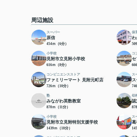
周辺施設
スーパー
保
原信
わ
454ｍ（6分）
5
小学校
コ
見附市立見附小学校
セ
616ｍ（8分）
6
コンビニエンスストア
ス
ファミリーマート 見附元町店
ス
726ｍ（10分）
7
塾
幼
みながわ英数教室
認
870ｍ（11分）
8
小学校
ス
見附市立見附特別支援学校
葛
1439ｍ（18分）
14