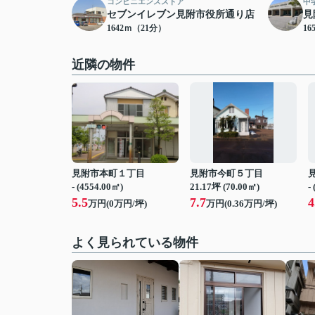
コンビニエンスストア
中
セブンイレブン見附市役所通り店
見
1642ｍ（21分）
16
近隣の物件
見附市本町１丁目
見附市今町５丁目
- (4554.00㎡)
21.17坪 (70.00㎡)
-
5.5
7.7
4
万円(
0
万円/坪)
万円(
0.36
万円/坪)
よく見られている物件