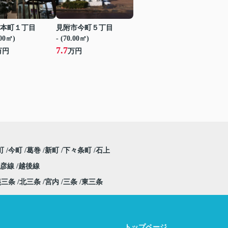
本町１丁目
見附市今町５丁目
.00㎡)
- (70.00㎡)
7.7
万円
万円
町
今町
葛巻
新町
下々条町
石上
弥彦線
越後線
燕三条
北三条
宮内
三条
東三条
トップページ