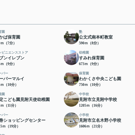
育園
塾
かば保育園
公文式南本町教室
09ｍ（7分）
590ｍ（8分）
ンビニエンスストア
幼稚園
ブンイレブン
すみれ保育園
66ｍ（9分）
673ｍ（9分）
ーパー
保育園
ーパーマルイ
わかくさ中央こども園
46ｍ（10分）
750ｍ（10分）
稚園
中学校
定こども園見附天使幼稚園
見附市立見附中学校
78ｍ（11分）
1205ｍ（16分）
ーパー
小学校
巻ショッピングセンター
見附市立名木野小学校
55ｍ（19分）
1606ｍ（21分）