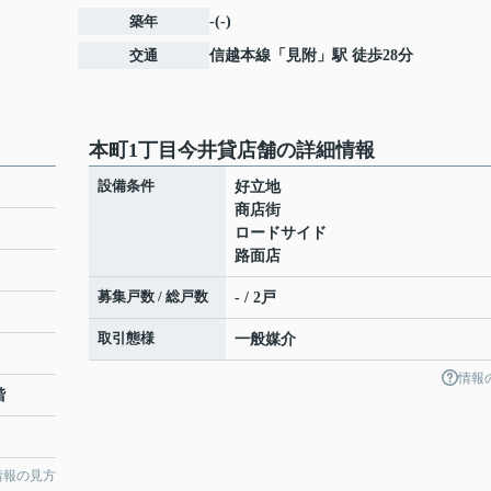
築年
-(-)
交通
信越本線
「
見附
」駅 徒歩28分
本町1丁目今井貸店舗の詳細情報
設備条件
好立地
商店街
ロードサイド
路面店
募集戸数 / 総戸数
- / 2戸
取引態様
一般媒介
情報
階
情報の見方